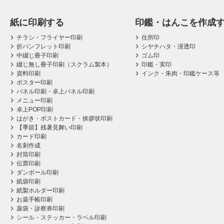
紙に印刷する
印鑑・はんこを作成
チラシ・フライヤー印刷
住所印
折パンフレット印刷
シヤチハタ・浸透印
中綴じ冊子印刷
ゴム印
綴じ無し冊子印刷（スクラム製本）
印鑑・実印
資料印刷
インク・朱肉・印鑑ケース等
ポスター印刷
パネル印刷・卓上パネル印刷
メニュー印刷
卓上POP印刷
はがき・ポストカード・挨拶状印刷
【季節】残暑見舞い印刷
カード印刷
名刺作成
封筒印刷
伝票印刷
ダンボール印刷
紙袋印刷
紙製ホルダー印刷
お薬手帳印刷
薬袋・診察券印刷
シール・ステッカー・ラベル印刷