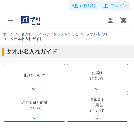
person_add
person
新規登録
ログイン
menu
person
shopping_cart
ホーム
名入れ・ノベルティグッズをつくる
タオル名入れ
タオル名入れガイド
タオル名入れガイド
お届け
価格について
について
書体見本
ご注文日と納期
印刷色
について
について