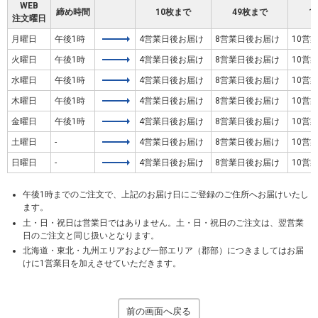
WEB
締め時間
10枚まで
49枚まで
1
注文曜日
月曜日
午後1時
4営業日後お届け
8営業日後お届け
10営
火曜日
午後1時
4営業日後お届け
8営業日後お届け
10営
水曜日
午後1時
4営業日後お届け
8営業日後お届け
10営
木曜日
午後1時
4営業日後お届け
8営業日後お届け
10営
金曜日
午後1時
4営業日後お届け
8営業日後お届け
10営
土曜日
-
4営業日後お届け
8営業日後お届け
10営
日曜日
-
4営業日後お届け
8営業日後お届け
10営
午後1時までのご注文で、上記のお届け日にご登録のご住所へお届けいたし
ます。
土・日・祝日は営業日ではありません。土・日・祝日のご注文は、翌営業
日のご注文と同じ扱いとなります。
北海道・東北・九州エリアおよび一部エリア（郡部）につきましてはお届
けに1営業日を加えさせていただきます。
前の画面へ戻る