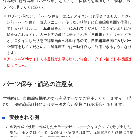
保存時には保存名（パーツ名）を入力し、保存先を選択して「
保存
」ボ
タンを押してください。
ログイン前では、「パーツ保存・読込」アイコンは表示されません。ログイ
ン前（パーツ保存・読込メニューが使えない状態）に自由編集画面で作業し
てしまった場合は、
一旦商品をカートに入れてください
（ログインまたは登
録を促されます）。カート内の商品に表示される
「再編集」
をクリックする
と、ログインした状態で編集画面へ移動するので、
自由編集画面に入りパー
ツ保存をしてください。
（編集画面では一時保存もご利用できるようになり
ます）
アスクルWebサイトで本登録がお済み出ない場合、ログイン後でも本機能は
使えません。
パーツ保存・読込の注意点
本機能は、自由編集機能のある商品すべてでご利用いただけますが、 呼
び出し先の商品仕様によりデータ内容が変換される場合があります。
変換される例
名刺作成で使用・作成したカラーデザインデータをスタンプで呼び出した
場合、 モノクロデータ（2値化）へ変換されます。 2値化された画像は再度