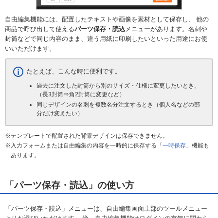
自由編集機能には、配置したテキストや画像を素材として保存し、 他の
商品で呼び出して使える
パーツ保存・読込
メニューがあります。名刺や
封筒などで同じ内容のまま、違う用紙に印刷したいといった用途にお使
いいただけます。
たとえば、こんな時に便利です。
過去に注文した封筒から別のサイズ・仕様に変更したいとき。
（長3封筒⇒角2封筒に変更など）
同じデザインの名刺を複数名分注文するとき（個人名などの部
分だけ変えたい）
テンプレートで配置された背景デザインは保存できません。
入力フォームまたは自由編集の内容を一時的に保存する「
一時保存
」機能も
あります。
「パーツ保存・読込」の使い方
「パーツ保存・読込」メニューは、自由編集画面上部のツールメニュー