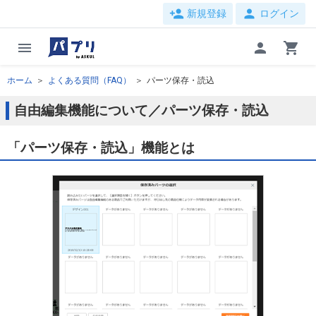
person_add
person
新規登録
ログイン
menu
person
shopping_cart
ホーム
よくある質問（FAQ）
パーツ保存・読込
自由編集機能について／パーツ保存・読込
「パーツ保存・読込」機能とは