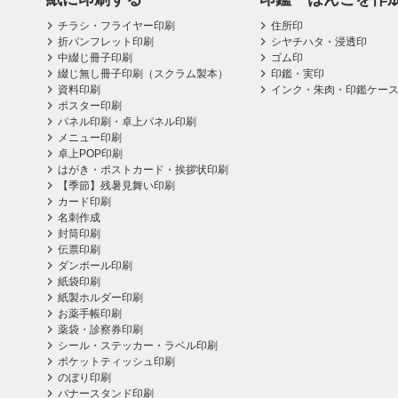
チラシ・フライヤー印刷
住所印
折パンフレット印刷
シヤチハタ・浸透印
中綴じ冊子印刷
ゴム印
綴じ無し冊子印刷（スクラム製本）
印鑑・実印
資料印刷
インク・朱肉・印鑑ケー
ポスター印刷
パネル印刷・卓上パネル印刷
メニュー印刷
卓上POP印刷
はがき・ポストカード・挨拶状印刷
【季節】残暑見舞い印刷
カード印刷
名刺作成
封筒印刷
伝票印刷
ダンボール印刷
紙袋印刷
紙製ホルダー印刷
お薬手帳印刷
薬袋・診察券印刷
シール・ステッカー・ラベル印刷
ポケットティッシュ印刷
のぼり印刷
バナースタンド印刷