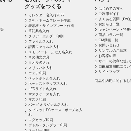
グッズをつくる
はじめての方へ
ご利用ガイド
カレンダー名入れ2027
よくある質問（FAQ
名札・ネームプレート作成
お知らせ一覧
表示板・サインプレート作成
ス等
キャンペーン・特集
筆記具名入れ
商品コラム一覧
クリアーホルダー印刷
CM動画一覧
ファイル名入れ
お問い合わせ
証書ファイル名入れ
サンプルのご請求
メモ･ノート・ふせん名入れ
お客様の声
その他文房具
サイトの便利な使い
タオル名入れ
自由編集機能につい
スリッパ名入れ
サイトマップ
ウェア印刷
ペットボトル名入れ
商品や納期に関するお
ネックストラップ名入れ
LEDライト名入れ
マスクケース名入れ
マスク印刷
バッグ オリジナル名入れ
タブレットPCケース・ポーチ名入
れ
マグカップ印刷
ボトル・タンブラー印刷
クージー印刷