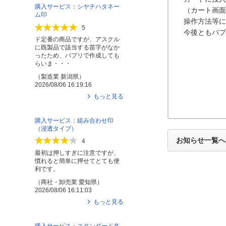
購入サービス：シヤチハタネー
（カート画面
ム印
操作方法等に
5
今後ともパプ
ド定番の商品ですが、アスクル
に既製品で該当する苗字がなか
ったため、パプリで作成しても
らいま・・・
（
製造業
新潟県
）
2026/08/06 16:19:16
もっと見る
購入サービス：組み合わせ印
（浸透タイプ）
お知らせ一覧へ
4
最初は押しすぎに注意ですが、
慣れると簡単に押せてとても便
利です。
（
商社・卸売業
愛知県
）
2026/08/06 16:11:03
もっと見る