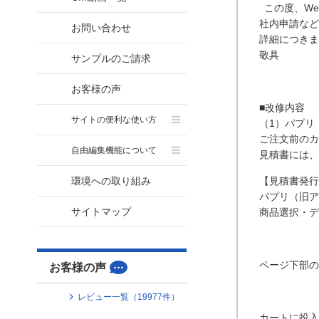
この度、We
社内申請など
お問い合わせ
詳細につきま
敬具
サンプルのご請求
お客様の声
■改修内容
サイトの便利な使い方
（1）パプリ
ご注文前のカ
自由編集機能について
見積書には、
環境への取り組み
【見積書発行
パプリ（旧ア
サイトマップ
商品選択・デ
ページ下部の
お客様の声
レビュー一覧（
19977
件）
カートに投入