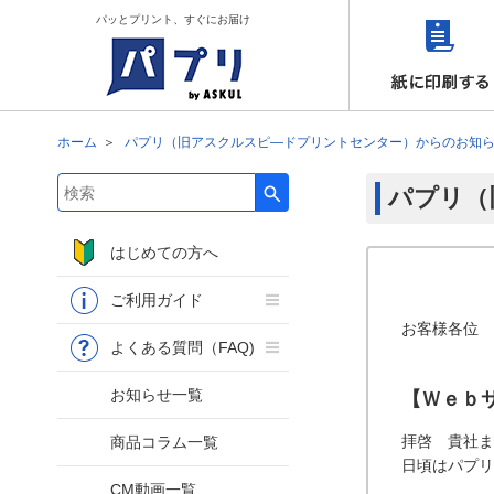
パッとプリント、すぐにお届け
ホーム
パプリ（旧アスクルスピ―ドプリントセンター）からのお知
パプリ（
検索キーワード入力
はじめての方へ
ご利用ガイド
お客様各位
よくある質問（FAQ)
お知らせ一覧
【Ｗｅｂ
拝啓 貴社ま
商品コラム一覧
日頃はパプリ
CM動画一覧