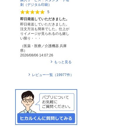
購入サービス：スタンダード名
刺（デジタル印刷）
5
即日発送していただきました。
即日発送していただきました。
注文方法も簡単でした。仕上が
りイメージが見られるのも嬉し
い限り・・・
（
医薬・医療／介護機器
兵庫
県
）
2026/08/06 14:07:26
もっと見る
レビュー一覧（
19977
件）