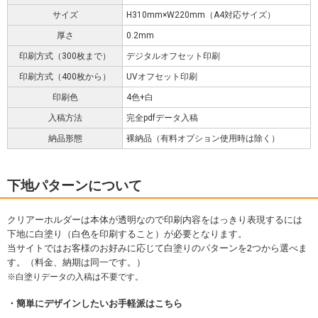
サイズ
H310mm×W220mm（A4対応サイズ）
厚さ
0.2mm
印刷方式（300枚まで）
デジタルオフセット印刷
印刷方式（400枚から）
UVオフセット印刷
印刷色
4色+白
入稿方法
完全pdfデータ入稿
納品形態
裸納品（有料オプション使用時は除く）
下地パターンについて
クリアーホルダーは本体が透明なので印刷内容をはっきり表現するには
下地に白塗り（白色を印刷すること）が必要となります。
当サイトではお客様のお好みに応じて白塗りのパターンを2つから選べま
す。（料金、納期は同一です。）
白塗りデータの入稿は不要です。
簡単にデザインしたいお手軽派はこちら