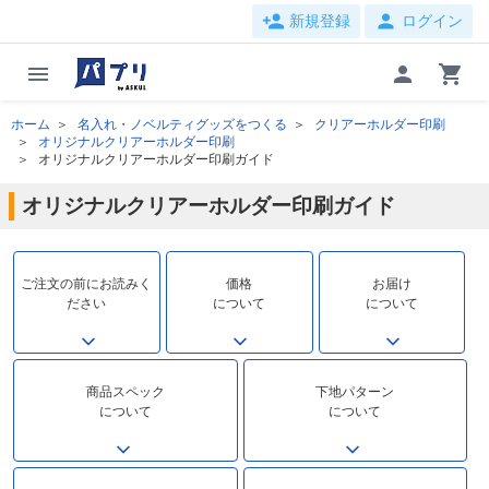
person_add
person
新規登録
ログイン
menu
person
shopping_cart
ホーム
名入れ・ノベルティグッズをつくる
クリアーホルダー印刷
オリジナルクリアーホルダー印刷
オリジナルクリアーホルダー印刷ガイド
オリジナルクリアーホルダー印刷ガイド
ご注文の前にお読みく
価格
お届け
ださい
について
について
商品スペック
下地パターン
について
について