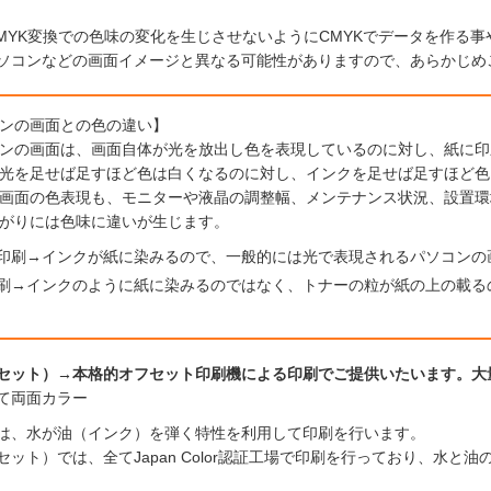
CMYK変換での色味の変化を生じさせないようにCMYKでデータを作る
ソコンなどの画面イメージと異なる可能性がありますので、あらかじめ
ンの画面との色の違い】
ンの画面は、画面自体が光を放出し色を表現しているのに対し、紙に印
光を足せば足すほど色は白くなるのに対し、インクを足せば足すほど色
画面の色表現も、モニターや液晶の調整幅、メンテナンス状況、設置環
がりには色味に違いが生じます。
印刷→インクが紙に染みるので、一般的には光で表現されるパソコンの
刷→インクのように紙に染みるのではなく、トナーの粒が紙の上の載る
セット）→本格的オフセット印刷機による印刷でご提供いたいます。大
て両面カラー
は、水が油（インク）を弾く特性を利用して印刷を行います。
セット）では、全てJapan Color認証工場で印刷を行っており、水