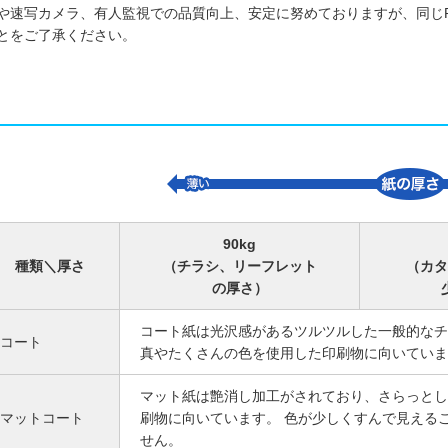
や速写カメラ、有人監視での品質向上、安定に努めておりますが、同じ
とをご了承ください。
90kg
種類＼厚さ
（チラシ、リーフレット
（カタ
の厚さ）
コート紙は光沢感があるツルツルした一般的なチ
コート
真やたくさんの色を使用した印刷物に向いていま
マット紙は艶消し加工がされており、さらっとし
マットコート
刷物に向いています。 色が少しくすんで見える
せん。