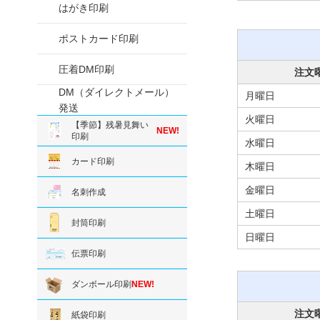
はがき印刷
ポストカード印刷
圧着DM印刷
注文
DM（ダイレクトメール）
月曜日
発送
火曜日
【季節】残暑見舞い
NEW!
印刷
水曜日
カード印刷
木曜日
金曜日
名刺作成
土曜日
封筒印刷
日曜日
伝票印刷
ダンボール印刷
NEW!
注文
紙袋印刷