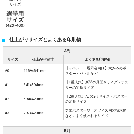
サイズ
仕上がりサイズとよくある印刷物
A判
サイズ
仕上がり実寸
よくある印刷物
【イベント・展示会向け】大きめのポ
A0
1189×841mm
スター・パネルなど
【1番人気】新聞の見開きサイズ・ポス
A1
841×594mm
ターの定番サイズ
【2番人気】A3の2倍サイズ・ポスター
A2
594×420mm
の定番サイズ
選挙ポスターや、オフィス内の掲示物
A3
297×420mm
などによく使われるサイズ
B判