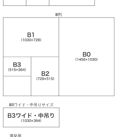
B判
B3ワイド・中吊りサイズ
選挙用