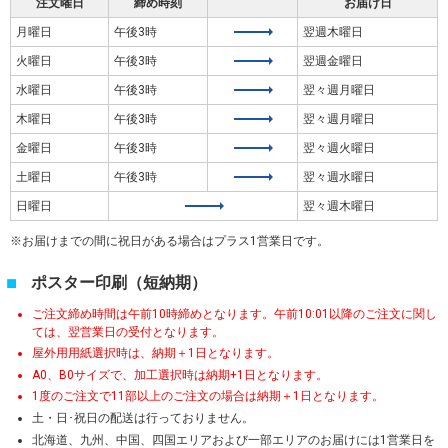
注文曜日
締め時刻
お届け日
月曜日
午後3時
翌週木曜日
火曜日
午後3時
翌週金曜日
水曜日
午後3時
翌々週月曜日
木曜日
午後3時
翌々週月曜日
金曜日
午後3時
翌々週火曜日
土曜日
午後3時
翌々週水曜日
日曜日
翌々週木曜日
お届けまでの間に祝日がある場合はプラス1営業日です。
ポスター印刷（短納期）
ご注文締め時間は午前10時締めとなります。午前10:01以降のご注文に関し
ては、翌営業日の受付となります。
屋外用用紙選択時は、納期＋1日となります。
A0、B0サイズで、加工選択時は納期+1日となります。
1度のご注文で11部以上のご注文の場合は納期＋1日となります。
土・日･祝日の配送は行っておりません。
北海道、九州、中国、四国エリアおよび一部エリアのお届けには1営業日を