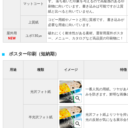
す。 落ち着いた印象を与えるので高級感のある印
マットコート
刷物に向いています。書き込みは可能ですが上質
紙と比べると向いていません。
コピー用紙やノートと同じ質感です。 書き込みが
上質紙
必要な用途に向いています。
屋外用
破れにくく耐水性がある素材。選挙用屋外ポスタ
ユポ130㎛
NEW
ー、メニュー、カタログなど高品質の印刷物に！
ポスター印刷（短納期）
用途
種類
イメージ
特徴
一番人気の用紙。ツヤがあ
光沢フォト紙
みを防ぎます。鮮明な画像
光沢フォト紙よりツヤを抑
半光沢フォト紙
光の反射が気になる展示会