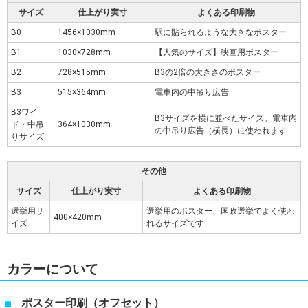
サイズ
仕上がり実寸
よくある印刷物
B0
1456×1030mm
駅に貼られるような大きなポスター
B1
1030×728mm
【人気のサイズ】映画用ポスター
B2
728×515mm
B3の2倍の大きさのポスター
B3
515×364mm
電車内の中吊り広告
B3ワイ
B3サイズを横に並べたサイズ。電車内
ド・中吊
364×1030mm
の中吊り広告（横長）に使われます
りサイズ
その他
サイズ
仕上がり実寸
よくある印刷物
選挙用サ
選挙用のポスター、国政選挙でよく使わ
400×420mm
イズ
れるサイズです
カラーについて
ポスター印刷（オフセット）