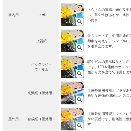
さらさらの質感。光が反射
屋内用
ユポ
い。耐久性はあるが、水性
不向き
最もマットで、使用用途の
上質紙
印象を与えず、シンプルに
を引き立てます。
駅やビルの掲示版などに用
バックライト
です。LEDや電飾のポスタ
フィルム
面から光を当てて使用しま
【屋外使用可能】ツヤがあ
光沢紙（屋外用）
鮮明な画像の印刷にオスス
【屋外使用可能】マットに
屋外用
合成紙（屋外用）
かい質感です。耐候性に優
す