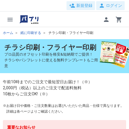
person_add
person
新規登録
ログイン
menu
person
shopping_cart
ホーム
紙に印刷する
チラシ印刷・フライヤー印刷
チラシ印刷・フライヤー印刷
プロ品質のオフセット印刷を格安&短納期でご提供！
チラシやパンフレットに使える無料テンプレートもご用
意
午前10時までのご注文で最短翌日お届け！（※）
2,000円（税込）以上のご注文で配送料無料
10枚からご注文OK!（※）
お届け日や価格・ご注文数量はお選びいただいた商品・仕様で異なります。
詳細は各ページよりご確認ください。
重要なお知らせ