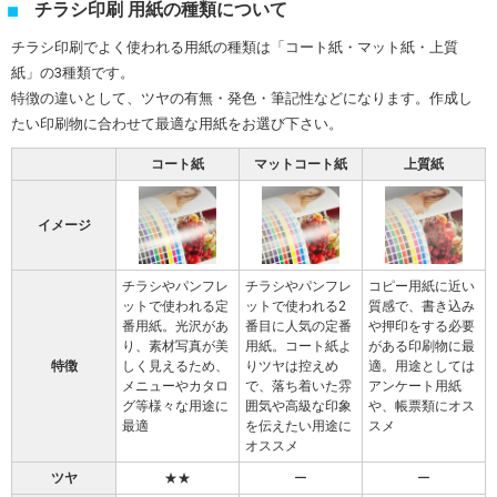
チラシ印刷 用紙の種類について
チラシ印刷でよく使われる用紙の種類は「コート紙・マット紙・上質
紙」の3種類です。
特徴の違いとして、ツヤの有無・発色・筆記性などになります。作成し
たい印刷物に合わせて最適な用紙をお選び下さい。
コート紙
マットコート紙
上質紙
イメージ
チラシやパンフレ
チラシやパンフレ
コピー用紙に近い
ットで使われる定
ットで使われる2
質感で、書き込み
番用紙。光沢があ
番目に人気の定番
や押印をする必要
り、素材写真が美
用紙。コート紙よ
がある印刷物に最
特徴
しく見えるため、
りツヤは控えめ
適。用途としては
メニューやカタロ
で、落ち着いた雰
アンケート用紙
グ等様々な用途に
囲気や高級な印象
や、帳票類にオス
最適
を伝えたい用途に
スメ
オススメ
ツヤ
★★
ー
ー