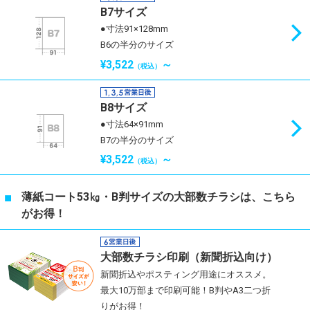
B7サイズ
●寸法91×128mm
B6の半分のサイズ
¥3,522
～
（税込）
B8サイズ
●寸法64×91mm
B7の半分のサイズ
¥3,522
～
（税込）
薄紙コート53㎏・B判サイズの大部数チラシは、こちら
がお得！
大部数チラシ印刷（新聞折込向け）
新聞折込やポスティング用途にオススメ。
最大10万部まで印刷可能！B判やA3二つ折
りがお得！