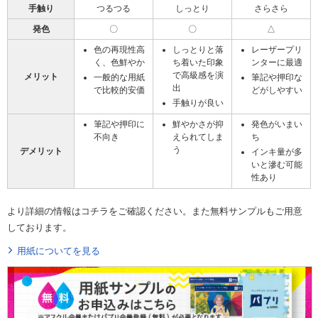
手触り
つるつる
しっとり
さらさら
発色
〇
〇
△
色の再現性高
しっとりと落
レーザープリ
く、色鮮やか
ち着いた印象
ンターに最適
で高級感を演
メリット
一般的な用紙
筆記や押印な
出
で比較的安価
どがしやすい
手触りが良い
筆記や押印に
鮮やかさが抑
発色がいまい
不向き
えられてしま
ち
う
デメリット
インキ量が多
いと滲む可能
性あり
より詳細の情報はコチラをご確認ください。また無料サンプルもご用意
しております。
用紙についてを見る