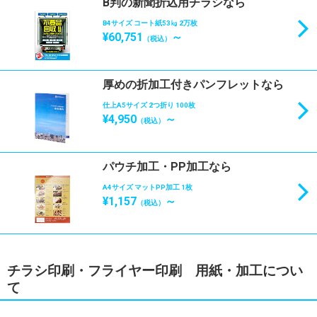
B判の新聞折込用チラシなら
B4サイズ コート紙53㎏ 2万枚
¥60,751
～
（税込）
厚めの折加工付きパンフレットなら
仕上A5サイズ 2つ折り 100枚
¥4,950
～
（税込）
パウチ加工・PP加工なら
A4サイズ マットPP加工 1枚
¥1,157
～
（税込）
チラシ印刷・フライヤー印刷 用紙・加工につい
て