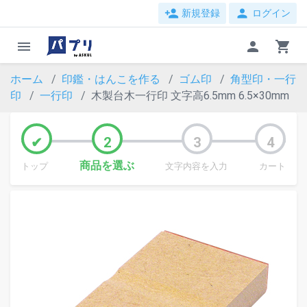
person_add
person
新規登録
ログイン
menu
person
shopping_cart
ホーム
印鑑・はんこを作る
ゴム印
角型印・一行
印
一行印
木製台木一行印 文字高6.5mm 6.5×30mm
商品を選ぶ
トップ
文字内容を入力
カート