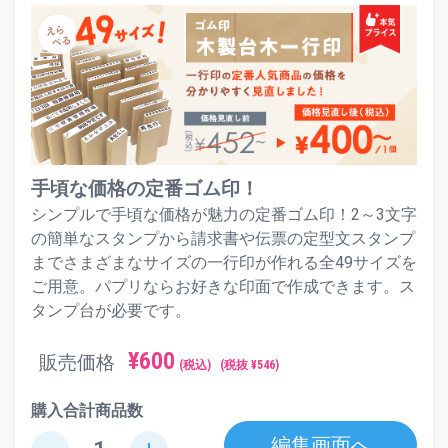
手頃な価格の定番ゴム印！
シンプルで手頃な価格が魅力の定番ゴム印！2～3文字
の簡単なスタンプから請求書や伝票の定型文スタンプ
までさまざまなサイズの一行印が作れる全49サイズを
ご用意。パプリならお好きな印面で作成できます。ス
タンプ台が必要です。
¥
600
販売価格
(税込)
(税抜 ¥
546
)
購入合計商品数
編集画面へ