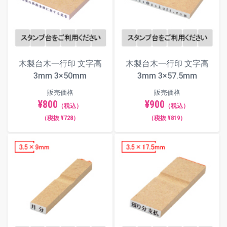
一行印 印面サイズ一覧（木製台木
／単位：mm）
木製台木一行印 文字高
木製台木一行印 文字高
各印面サイズのボタンを押すと、当該サイズのページ
3mm 3×50mm
3mm 3×57.5mm
へ移動します。
販売価格
販売価格
¥800
¥900
印面サイズ：
（推奨文字数：全角4文
（税込）
（税込）
3×12.5mm
字）
（税抜 ¥728）
（税抜 ¥819）
画像の青枠は外寸サイズです。画像はヨコ組みですが、タテ組
みレイアウトもご用意しています。
推奨文字数以外でも文字幅や文字間は自動調整されます。自由
編集機能で細かい調整も可能です。
3×12.5
3×20
3×29
3×40