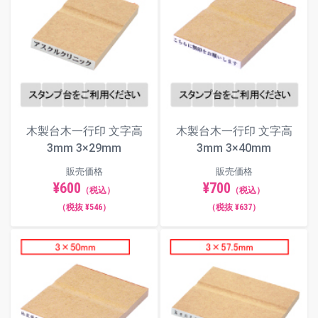
角ゴシック体
丸ゴシック体
木製台木一行印 文字高
木製台木一行印 文字高
古印体
3mm 3×29mm
3mm 3×40mm
販売価格
販売価格
¥600
¥700
（税込）
（税込）
毛筆体
（税抜 ¥546）
（税抜 ¥637）
ポップ体