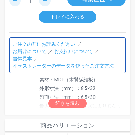
remove
add
トレイに入れる
ご注文の前にお読みください
お届けについて
お支払いについて
書体見本
イラストレーターのデータを使ったご注文方法
素材：MDF（木質繊維板）
外形寸法（mm）：8.5×32
印面寸法（mm）：6.5×30
最大文字数は印面サイズにより異なり
ます。文字数超過で「はみ出しエラ
ー」となった場合は、自由編集機能で
商品バリエーション
文字数またはサイズを調整してくださ
仕様
い。