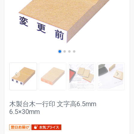
evron_left
chevr
keyboard_arrow_left
keyboard_arrow_right
木製台木一行印 文字高6.5mm
6.5×30mm