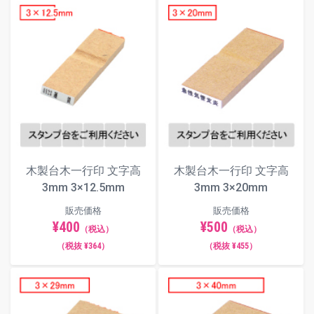
別途スタンプ台をご使用ください。ス
タンプ台は
こちら
からご注文いただけ
ます。
※ゴム印の特性上、余白にインクが付
着しますと押印時にインクが写りこん
でしまう可能性がございますので予め
ご承知おきください。
フォント（書体）サンプル
木製台木一行印 文字高
木製台木一行印 文字高
3mm 3×12.5mm
3mm 3×20mm
楷書体
販売価格
販売価格
¥400
¥500
（税込）
（税込）
（税抜 ¥364）
（税抜 ¥455）
明朝体