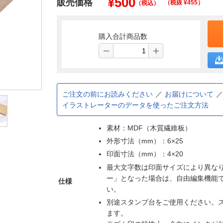
¥
500
販売価格
（税抜 ¥
455
）
（税込）
購入合計商品数
ご注文の前にお読みください
お届けについて
イラストレーターのデータを使ったご注文方法
素材：MDF（木質繊維板）
外形寸法（mm）：6×25
印面寸法（mm）：4×20
最大文字数は印面サイズにより異な
ー」となった場合は、自由編集機能
仕様
い。
別途スタンプ台をご使用ください。
ます。