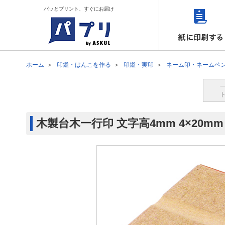
パッとプリント、すぐにお届け
ホーム
印鑑・はんこを作る
印鑑・実印
ネーム印・ネームペ
木製台木一行印 文字高4mm 4×20mm