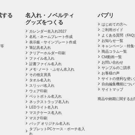
成する
名入れ・ノベルティ
パプリ
グッズをつくる
はじめての方へ
ご利用ガイド
カレンダー名入れ2027
よくある質問（FAQ
名札・ネームプレート作成
お知らせ一覧
表示板・サインプレート作成
ス等
キャンペーン・特集
筆記具名入れ
商品コラム一覧
クリアーホルダー印刷
CM動画一覧
ファイル名入れ
お問い合わせ
証書ファイル名入れ
サンプルのご請求
メモ･ノート・ふせん名入れ
お客様の声
その他文房具
サイトの便利な使い
タオル名入れ
自由編集機能につい
スリッパ名入れ
サイトマップ
ウェア印刷
ペットボトル名入れ
商品や納期に関するお
ネックストラップ名入れ
LEDライト名入れ
マスクケース名入れ
マスク印刷
バッグ オリジナル名入れ
タブレットPCケース・ポーチ名入
れ