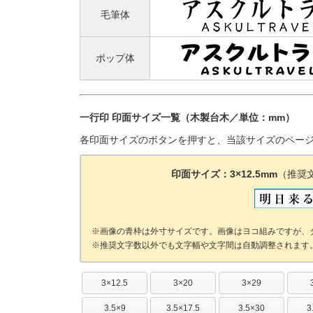
毛筆体
ポップ体
一行印 印面サイズ一覧（木製台木／単位：mm）
各印面サイズのボタンを押すと、当該サイズのペー
印面サイズ：3×12.5mm
（推奨
画像の青枠は外寸サイズです。画像はヨコ組みですが、
推奨文字数以外でも文字幅や文字間は自動調整されます
3×12.5
3×20
3×29
3.5×9
3.5×17.5
3.5×30
3