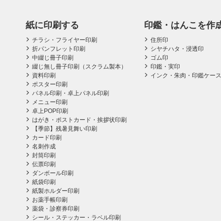
紙に印刷する
印鑑・はんこを作
チラシ・フライヤー印刷
住所印
折パンフレット印刷
シヤチハタ・浸透印
中綴じ冊子印刷
ゴム印
綴じ無し冊子印刷（スクラム製本）
印鑑・実印
資料印刷
インク・朱肉・印鑑ケー
ポスター印刷
パネル印刷・卓上パネル印刷
メニュー印刷
卓上POP印刷
はがき・ポストカード・挨拶状印刷
【季節】残暑見舞い印刷
カード印刷
名刺作成
封筒印刷
伝票印刷
ダンボール印刷
紙袋印刷
紙製ホルダー印刷
お薬手帳印刷
薬袋・診察券印刷
シール・ステッカー・ラベル印刷