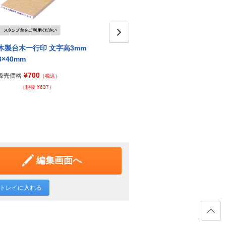
木製台木一行印 文字高3mm
木製台木一行印 文字高3mm
Next
木製台
3×40mm
3×50mm
3×57
¥700
¥800
販売価格
販売価格
販売価
（税込）
（税込）
（税抜 ¥637）
（税抜 ¥728）
編集画面へ
トレイに入れる
ページ