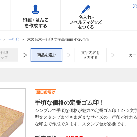
ン
一行印
木製台木一行印 文字高4mm 4×20mm
一行印
文字内容を
商品を選ぶ
カー
トップ
入力する
手頃な価格の定番ゴム印！
シンプルで手頃な価格が魅力の定番ゴム印！2～3文
型文スタンプまでさまざまなサイズの一行印が作れる
な印面で作成できます。スタンプ台が必要です。