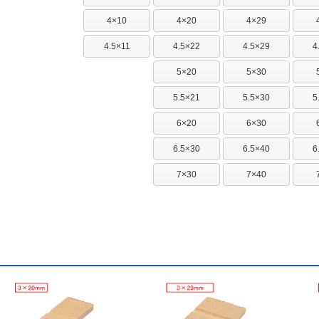
4×10
4×20
4×29
4.5×11
4.5×22
4.5×29
4
5×20
5×30
5.5×21
5.5×30
5
6×20
6×30
6.5×30
6.5×40
6
7×30
7×40