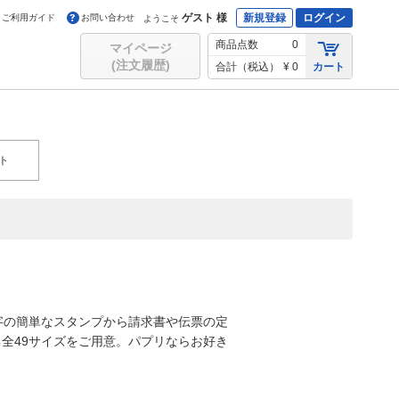
ゲスト 様
新規登録
ログイン
ご利用ガイド
お問い合わせ
ようこそ
商品点数
0
マイページ
(注文履歴)
合計（税込）
¥ 0
カート
ト
字の簡単なスタンプから請求書や伝票の定
全49サイズをご用意。パプリならお好き