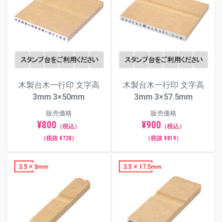
一行印 印面サイズ一覧（木製台木
／単位：mm）
木製台木一行印 文字高
木製台木一行印 文字高
各印面サイズのボタンを押すと、当該サイズのページ
3mm 3×50mm
3mm 3×57.5mm
へ移動します。
販売価格
販売価格
¥800
¥900
印面サイズ：
（推奨文字数：全角4文
（税込）
（税込）
3×12.5mm
字）
（税抜 ¥728）
（税抜 ¥819）
画像の青枠は外寸サイズです。画像はヨコ組みですが、タテ組
みレイアウトもご用意しています。
推奨文字数以外でも文字幅や文字間は自動調整されます。自由
編集機能で細かい調整も可能です。