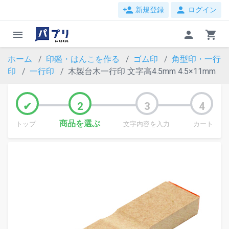
person_add
person
新規登録
ログイン
menu
person
shopping_cart
ホーム
印鑑・はんこを作る
ゴム印
角型印・一行
印
一行印
木製台木一行印 文字高4.5mm 4.5×11mm
商品を選ぶ
トップ
文字内容を入力
カート