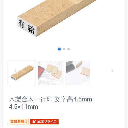
evron_left
chevr
keyboard_arrow_left
keyboard_arrow_right
木製台木一行印 文字高4.5mm
4.5×11mm