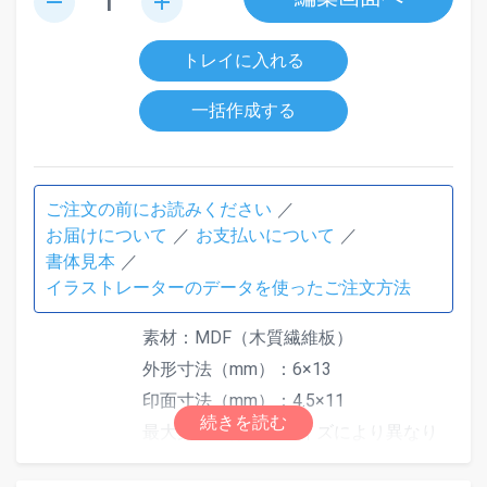
remove
add
トレイに入れる
一括作成する
ご注文の前にお読みください
お届けについて
お支払いについて
書体見本
イラストレーターのデータを使ったご注文方法
素材：MDF（木質繊維板）
外形寸法（mm）：6×13
印面寸法（mm）：4.5×11
最大文字数は印面サイズにより異なり
ます。文字数超過で「はみ出しエラ
ー」となった場合は、自由編集機能で