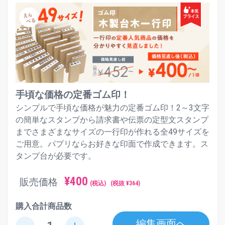
手頃な価格の定番ゴム印！
シンプルで手頃な価格が魅力の定番ゴム印！2～3文字
の簡単なスタンプから請求書や伝票の定型文スタンプ
までさまざまなサイズの一行印が作れる全49サイズを
ご用意。パプリならお好きな印面で作成できます。ス
タンプ台が必要です。
¥
400
販売価格
(税込)
(税抜 ¥
364
)
購入合計商品数
編集画面へ