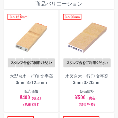
商品バリエーション
文字数またはサイズを調整してくださ
仕様
い。
別途スタンプ台をご使用ください。ス
タンプ台は
こちら
からご注文いただけ
ます。
※ゴム印の特性上、余白にインクが付
着しますと押印時にインクが写りこん
でしまう可能性がございますので予め
ご承知おきください。
フォント（書体）サンプル
木製台木一行印 文字高
木製台木一行印 文字高
3mm 3×12.5mm
3mm 3×20mm
楷書体
販売価格
販売価格
¥400
¥500
（税込）
（税込）
（税抜 ¥364）
（税抜 ¥455）
明朝体