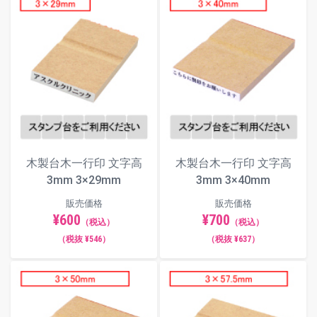
角ゴシック体
丸ゴシック体
木製台木一行印 文字高
木製台木一行印 文字高
古印体
3mm 3×29mm
3mm 3×40mm
販売価格
販売価格
¥600
¥700
（税込）
（税込）
毛筆体
（税抜 ¥546）
（税抜 ¥637）
ポップ体