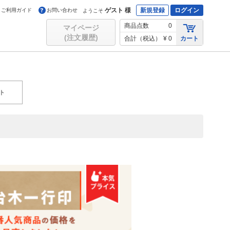
ゲスト 様
新規登録
ログイン
ご利用ガイド
お問い合わせ
ようこそ
商品点数
0
マイページ
(注文履歴)
合計（税込）
¥ 0
カート
ト