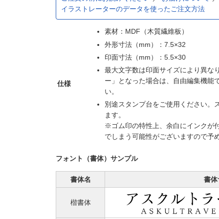
イラストレーターのデータを使ったご注文方法
素材：MDF（木質繊維板）
外形寸法（mm）：7.5×32
印面寸法（mm）：5.5×30
最大文字数は印面サイズにより異な
ー」となった場合は、自由編集機能
仕様
い。
別途スタンプ台をご使用ください。
ます。
※ゴム印の特性上、余白にインクが
でしまう可能性がございますので予
フォント（書体）サンプル
書体名
書体
楷書体