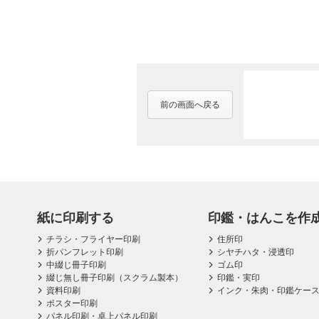
前の画面へ戻る
紙に印刷する
印鑑・はんこを作
チラシ・フライヤー印刷
住所印
折パンフレット印刷
シヤチハタ・浸透印
中綴じ冊子印刷
ゴム印
綴じ無し冊子印刷（スクラム製本）
印鑑・実印
資料印刷
インク・朱肉・印鑑ケー
ポスター印刷
パネル印刷・卓上パネル印刷