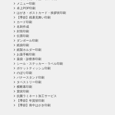
メニュー印刷
卓上POP印刷
はがき・ポストカード・挨拶状印刷
【季節】残暑見舞い印刷
カード印刷
名刺作成
封筒印刷
伝票印刷
ダンボール印刷
紙袋印刷
紙製ホルダー印刷
お薬手帳印刷
薬袋・診察券印刷
シール・ステッカー・ラベル印刷
ポケットティッシュ印刷
のぼり印刷
バナースタンド印刷
タペストリー印刷
横断幕印刷
賞状印刷
抗菌ラミネート加工サービス
【季節】年賀状印刷
【季節】喪中はがき印刷