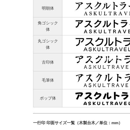
明朝体
角ゴシック
体
丸ゴシック
体
古印体
毛筆体
ポップ体
一行印 印面サイズ一覧（木製台木／単位：mm）