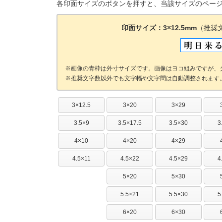
各印面サイズのボタンを押すと、当該サイズのペー
印面サイズ：3×12.5mm
（推奨
画像の青枠は外寸サイズです。画像はヨコ組みですが、
推奨文字数以外でも文字幅や文字間は自動調整されます
3×12.5
3×20
3×29
3.5×9
3.5×17.5
3.5×30
3
4×10
4×20
4×29
4.5×11
4.5×22
4.5×29
4
5×20
5×30
5.5×21
5.5×30
5
6×20
6×30