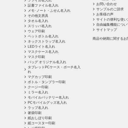
ファイル名入れ
お問い合わせ
証書ファイル名入れ
サンプルのご請求
メモ･ノート・ふせん名入れ
お客様の声
その他文房具
サイトの便利な使い
タオル名入れ
自由編集機能につい
スリッパ名入れ
サイトマップ
ウェア印刷
ペットボトル名入れ
商品や納期に関するお
ネックストラップ名入れ
LEDライト名入れ
マスクケース名入れ
マスク印刷
バッグ オリジナル名入れ
タブレットPCケース・ポーチ名入
れ
マグカップ印刷
ボトル・タンブラー印刷
クージー印刷
ミラー名入れ
モバイルバッテリー名入れ
PCモバイルグッズ名入れ
ラップ名入れ
箸袋印刷
紙おしぼり印刷
紙コースター印刷