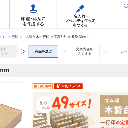
ン
一行印
木製台木一行印 文字高5.5mm 5.5×30mm
一行印
文字内容を
商品を選ぶ
カー
トップ
入力する
0mm