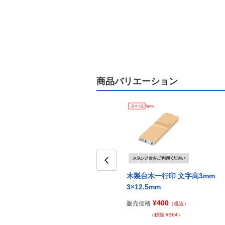
商品バリエーション
Prev
木製台木一行印 文字高3mm
3×12.5mm
¥400
販売価格
（税込）
（税抜 ¥364）