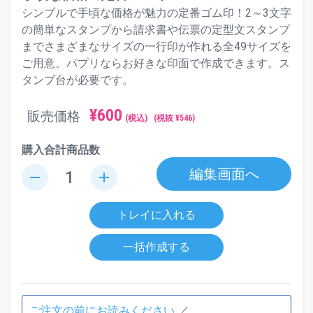
シンプルで手頃な価格が魅力の定番ゴム印！2～3文字
の簡単なスタンプから請求書や伝票の定型文スタンプ
までさまざまなサイズの一行印が作れる全49サイズを
ご用意。パプリならお好きな印面で作成できます。ス
タンプ台が必要です。
¥
600
販売価格
(税込)
(税抜 ¥
546
)
購入合計商品数
編集画面へ
remove
add
トレイに入れる
一括作成する
ご注文の前にお読みください