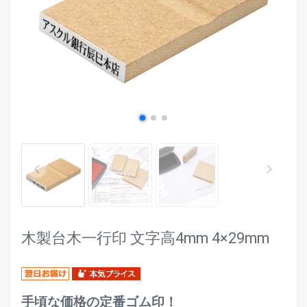
evron_left
chevr
keyboard_arrow_left
keyboard_arrow_right
木製台木一行印 文字高4mm 4×29mm
手頃な価格の定番ゴム印！