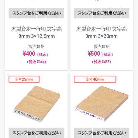
ご承知おきください。
フォント（書体）サンプル
木製台木一行印 文字高
木製台木一行印 文字高
3mm 3×12.5mm
3mm 3×20mm
楷書体
販売価格
販売価格
¥400
¥500
（税込）
（税込）
（税抜 ¥364）
（税抜 ¥455）
明朝体
角ゴシック体
丸ゴシック体