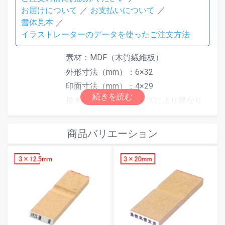
お届けについて
お支払いについて
書体見本
イラストレーターのデータを使ったご注文方法
素材：MDF（木質繊維板）
外形寸法（mm）：6×32
印面寸法（mm）：4×29
最大文字数は印面サイズにより異なり
ます。文字数超過で「はみ出しエラ
ー」となった場合は、自由編集機能で
商品バリエーション
文字数またはサイズを調整してくださ
仕様
い。
別途スタンプ台をご使用ください。ス
タンプ台は
こちら
からご注文いただけ
ます。
※ゴム印の特性上、余白にインクが付
着しますと押印時にインクが写りこん
でしまう可能性がございますので予め