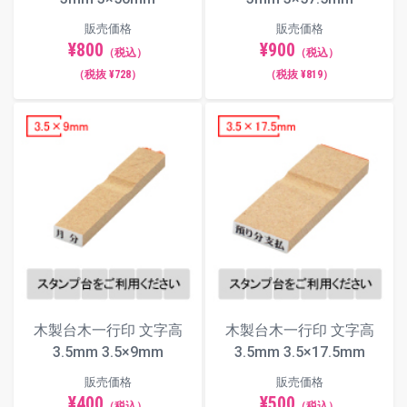
へ移動します。
販売価格
販売価格
¥800
¥900
印面サイズ：
（推奨文字数：全角4文
（税込）
（税込）
3×12.5mm
字）
（税抜 ¥728）
（税抜 ¥819）
画像の青枠は外寸サイズです。画像はヨコ組みですが、タテ組
みレイアウトもご用意しています。
推奨文字数以外でも文字幅や文字間は自動調整されます。自由
編集機能で細かい調整も可能です。
3×12.5
3×20
3×29
3×40
3.5×9
3.5×17.5
3.5×30
3.5×40
4×10
4×20
4×29
4×40
木製台木一行印 文字高
木製台木一行印 文字高
3.5mm 3.5×9mm
3.5mm 3.5×17.5mm
4.5×11
4.5×22
4.5×29
4.5×40
販売価格
販売価格
5×20
5×30
5×40
¥400
¥500
（税込）
（税込）