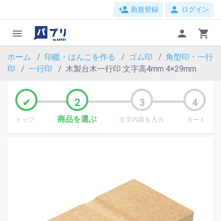
person_add
person
新規登録
ログイン
menu
person
shopping_cart
ホーム
印鑑・はんこを作る
ゴム印
角型印・一行
印
一行印
木製台木一行印 文字高4mm 4×29mm
商品を選ぶ
トップ
文字内容を入力
カート