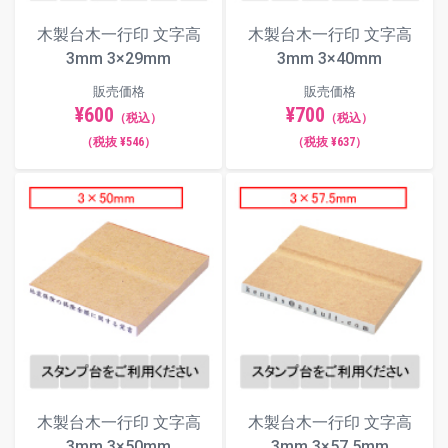
木製台木一行印 文字高
木製台木一行印 文字高
古印体
3mm 3×29mm
3mm 3×40mm
販売価格
販売価格
¥600
¥700
（税込）
（税込）
毛筆体
（税抜 ¥546）
（税抜 ¥637）
ポップ体
一行印 印面サイズ一覧（木製台木
／単位：mm）
木製台木一行印 文字高
木製台木一行印 文字高
各印面サイズのボタンを押すと、当該サイズのページ
3mm 3×50mm
3mm 3×57.5mm