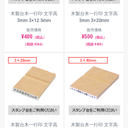
フォント（書体）サンプル
木製台木一行印 文字高
木製台木一行印 文字高
3mm 3×12.5mm
3mm 3×20mm
楷書体
販売価格
販売価格
¥400
¥500
（税込）
（税込）
（税抜 ¥364）
（税抜 ¥455）
明朝体
角ゴシック体
丸ゴシック体
木製台木一行印 文字高
木製台木一行印 文字高
古印体