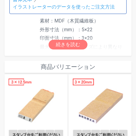
イラストレーターのデータを使ったご注文方法
素材：MDF（木質繊維板）
外形寸法（mm）：5×22
印面寸法（mm）：3×20
最大文字数は印面サイズにより異なり
ます。文字数超過で「はみ出しエラ
ー」となった場合は、自由編集機能で
商品バリエーション
文字数またはサイズを調整してくださ
仕様
い。
別途スタンプ台をご使用ください。ス
タンプ台は
こちら
からご注文いただけ
ます。
※ゴム印の特性上、余白にインクが付
着しますと押印時にインクが写りこん
でしまう可能性がございますので予め
ご承知おきください。