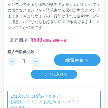
シンプルで手頃な価格が魅力の定番ゴム印！2～3文字
の簡単なスタンプから請求書や伝票の定型文スタンプ
までさまざまなサイズの一行印が作れる全49サイズを
ご用意。パプリならお好きな印面で作成できます。ス
タンプ台が必要です。
¥
500
販売価格
(税込)
(税抜 ¥
455
)
購入合計商品数
編集画面へ
remove
add
トレイに入れる
ご注文の前にお読みください
お届けについて
お支払いについて
書体見本