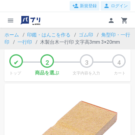
person_add
person
新規登録
ログイン
menu
person
shopping_cart
ホーム
印鑑・はんこを作る
ゴム印
角型印・一行
印
一行印
木製台木一行印 文字高3mm 3×20mm
商品を選ぶ
トップ
文字内容を入力
カート