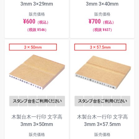
3mm 3×29mm
3mm 3×40mm
販売価格
販売価格
¥600
¥700
（税込）
（税込）
毛筆体
（税抜 ¥546）
（税抜 ¥637）
ポップ体
一行印 印面サイズ一覧（木製台木
／単位：mm）
木製台木一行印 文字高
木製台木一行印 文字高
各印面サイズのボタンを押すと、当該サイズのページ
3mm 3×50mm
3mm 3×57.5mm
へ移動します。
販売価格
販売価格