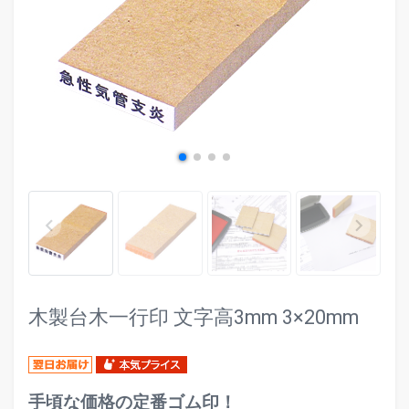
evron_left
chevr
keyboard_arrow_left
keyboard_arrow_right
木製台木一行印 文字高3mm 3×20mm
手頃な価格の定番ゴム印！