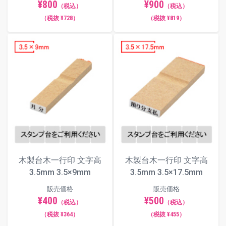
¥800
¥900
印面サイズ：
（推奨文字数：全角4文
（税込）
（税込）
3×12.5mm
字）
（税抜 ¥728）
（税抜 ¥819）
画像の青枠は外寸サイズです。画像はヨコ組みですが、タテ組
みレイアウトもご用意しています。
推奨文字数以外でも文字幅や文字間は自動調整されます。自由
編集機能で細かい調整も可能です。
3×12.5
3×20
3×29
3×40
3.5×9
3.5×17.5
3.5×30
3.5×40
4×10
4×20
4×29
4×40
木製台木一行印 文字高
木製台木一行印 文字高
3.5mm 3.5×9mm
3.5mm 3.5×17.5mm
4.5×11
4.5×22
4.5×29
4.5×40
販売価格
販売価格
5×20
5×30
5×40
¥400
¥500
（税込）
（税込）
5.5×21
5.5×30
5.5×41
（税抜 ¥364）
（税抜 ¥455）
6×20
6×30
6×40