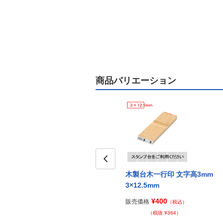
商品バリエーション
Prev
木製台木一行印 文字高3mm
3×12.5mm
¥400
販売価格
（税込）
（税抜 ¥364）