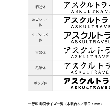
明朝体
角ゴシック
体
丸ゴシック
体
古印体
毛筆体
ポップ体
一行印 印面サイズ一覧（木製台木／単位：mm）