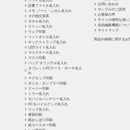
ファイル名入れ
お問い合わせ
証書ファイル名入れ
サンプルのご請求
メモ･ノート・ふせん名入れ
お客様の声
その他文房具
サイトの便利な使い
タオル名入れ
自由編集機能につい
スリッパ名入れ
サイトマップ
ウェア印刷
ペットボトル名入れ
商品や納期に関するお
ネックストラップ名入れ
LEDライト名入れ
マスクケース名入れ
マスク印刷
バッグ オリジナル名入れ
タブレットPCケース・ポーチ名入
れ
マグカップ印刷
ボトル・タンブラー印刷
クージー印刷
ミラー名入れ
モバイルバッテリー名入れ
PCモバイルグッズ名入れ
ラップ名入れ
箸袋印刷
紙おしぼり印刷
紙コースター印刷