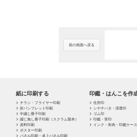
前の画面へ戻る
紙に印刷する
印鑑・はんこを作
チラシ・フライヤー印刷
住所印
折パンフレット印刷
シヤチハタ・浸透印
中綴じ冊子印刷
ゴム印
綴じ無し冊子印刷（スクラム製本）
印鑑・実印
資料印刷
インク・朱肉・印鑑ケー
ポスター印刷
パネル印刷・卓上パネル印刷