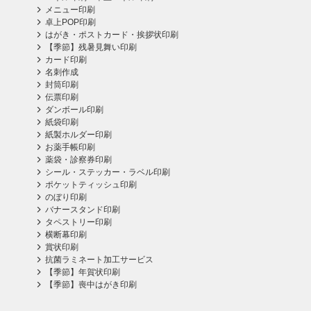
メニュー印刷
卓上POP印刷
はがき・ポストカード・挨拶状印刷
【季節】残暑見舞い印刷
カード印刷
名刺作成
封筒印刷
伝票印刷
ダンボール印刷
紙袋印刷
紙製ホルダー印刷
お薬手帳印刷
薬袋・診察券印刷
シール・ステッカー・ラベル印刷
ポケットティッシュ印刷
のぼり印刷
バナースタンド印刷
タペストリー印刷
横断幕印刷
賞状印刷
抗菌ラミネート加工サービス
【季節】年賀状印刷
【季節】喪中はがき印刷