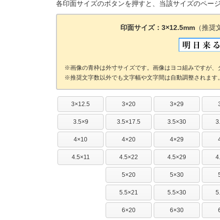
各印面サイズのボタンを押すと、当該サイズのペー
印面サイズ：3×12.5mm
（推奨
画像の青枠は外寸サイズです。画像はヨコ組みですが、
推奨文字数以外でも文字幅や文字間は自動調整されます
3×12.5
3×20
3×29
3.5×9
3.5×17.5
3.5×30
3
4×10
4×20
4×29
4.5×11
4.5×22
4.5×29
4
5×20
5×30
5.5×21
5.5×30
5
6×20
6×30