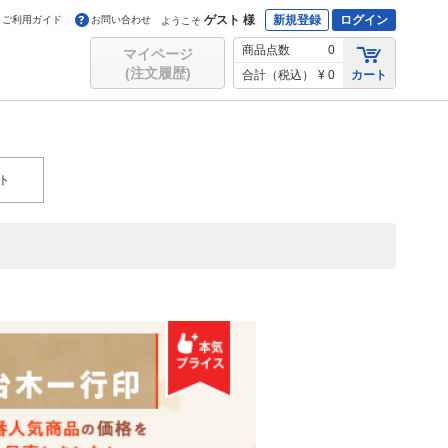
ゲスト 様
新規登録
ログイン
ご利用ガイド
お問い合わせ
ようこそ
商品点数
0
マイページ
(注文履歴)
合計（税込）
¥ 0
カート
ト