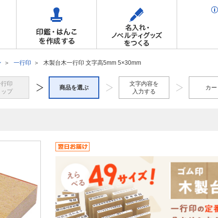
ン
一行印
木製台木一行印 文字高5mm 5×30mm
一行印
文字内容を
商品を選ぶ
カー
トップ
入力する