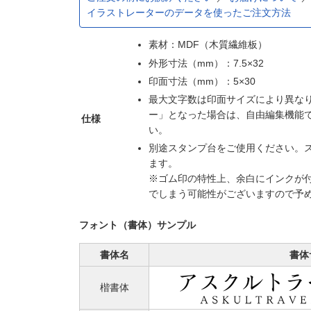
イラストレーターのデータを使ったご注文方法
素材：MDF（木質繊維板）
外形寸法（mm）：7.5×32
印面寸法（mm）：5×30
最大文字数は印面サイズにより異な
ー」となった場合は、自由編集機能
仕様
い。
別途スタンプ台をご使用ください。
ます。
※ゴム印の特性上、余白にインクが
でしまう可能性がございますので予
フォント（書体）サンプル
書体名
書体
楷書体