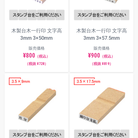
一行印 印面サイズ一覧（木製台木
／単位：mm）
木製台木一行印 文字高
木製台木一行印 文字高
各印面サイズのボタンを押すと、当該サイズのページ
3mm 3×50mm
3mm 3×57.5mm
へ移動します。
販売価格
販売価格
¥800
¥900
印面サイズ：
（推奨文字数：全角4文
（税込）
（税込）
3×12.5mm
字）
（税抜 ¥728）
（税抜 ¥819）
画像の青枠は外寸サイズです。画像はヨコ組みですが、タテ組
みレイアウトもご用意しています。
推奨文字数以外でも文字幅や文字間は自動調整されます。自由
編集機能で細かい調整も可能です。
3×12.5
3×20
3×29
3×40
3.5×9
3.5×17.5
3.5×30
3.5×40