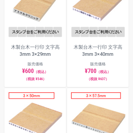
丸ゴシック体
木製台木一行印 文字高
木製台木一行印 文字高
古印体
3mm 3×29mm
3mm 3×40mm
販売価格
販売価格
¥600
¥700
（税込）
（税込）
毛筆体
（税抜 ¥546）
（税抜 ¥637）
ポップ体