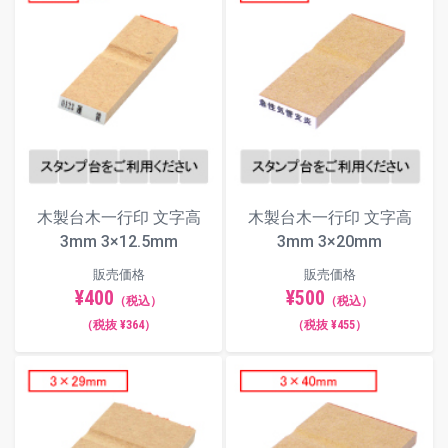
別途スタンプ台をご使用ください。ス
タンプ台は
こちら
からご注文いただけ
ます。
※ゴム印の特性上、余白にインクが付
着しますと押印時にインクが写りこん
でしまう可能性がございますので予め
ご承知おきください。
フォント（書体）サンプル
木製台木一行印 文字高
木製台木一行印 文字高
3mm 3×12.5mm
3mm 3×20mm
楷書体
販売価格
販売価格
¥400
¥500
（税込）
（税込）
（税抜 ¥364）
（税抜 ¥455）
明朝体
角ゴシック体