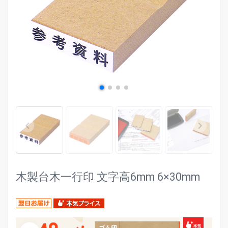
evron_left
chevr
keyboard_arrow_left
keyboard_arrow_right
木製台木一行印 文字高6mm 6×30mm