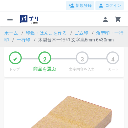
person_add
person
新規登録
ログイン
menu
person
shopping_cart
ホーム
印鑑・はんこを作る
ゴム印
角型印・一行
印
一行印
木製台木一行印 文字高6mm 6×30mm
商品を選ぶ
トップ
文字内容を入力
カート