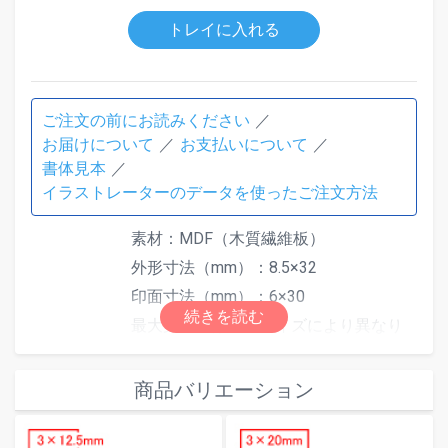
トレイに入れる
ご注文の前にお読みください
お届けについて
お支払いについて
書体見本
イラストレーターのデータを使ったご注文方法
素材：MDF（木質繊維板）
外形寸法（mm）：8.5×32
印面寸法（mm）：6×30
最大文字数は印面サイズにより異なり
ます。文字数超過で「はみ出しエラ
ー」となった場合は、自由編集機能で
商品バリエーション
文字数またはサイズを調整してくださ
仕様
い。