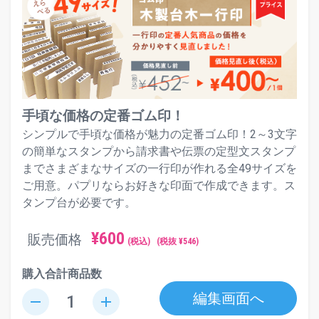
手頃な価格の定番ゴム印！
シンプルで手頃な価格が魅力の定番ゴム印！2～3文字
の簡単なスタンプから請求書や伝票の定型文スタンプ
までさまざまなサイズの一行印が作れる全49サイズを
ご用意。パプリならお好きな印面で作成できます。ス
タンプ台が必要です。
¥
600
販売価格
(税込)
(税抜 ¥
546
)
購入合計商品数
編集画面へ
remove
add