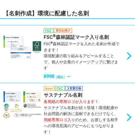
【名刺作成】環境に配慮した名刺
®
FSC
森林認証マーク入り名刺
®
FSC
森林認証マークを入れた名刺が作成で
きます！
環境配慮の取り組みをアピールすること
で、個人や企業のイメージアップに繋げま
す
¥998
～
（税込）
サステナブル名刺
各用紙の専用ロゴが入ります！
サステナブル名刺が続々登場！環境配慮や
社会問題の解決に貢献できるだけでなく、
用紙専用ロゴ入り
のため、お渡しする相手
への環境意識のアピールにもつながりま
す！