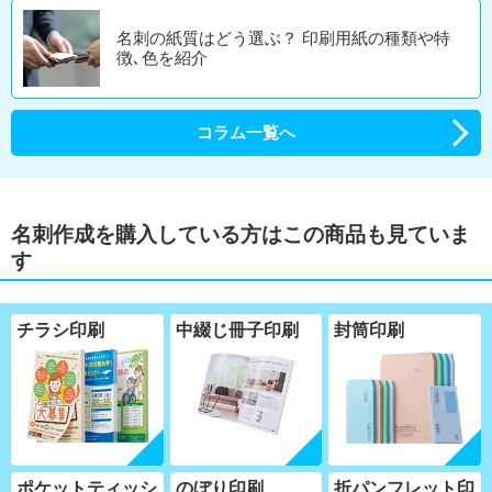
名刺の紙質はどう選ぶ？ 印刷用紙の種類や特
徴､色を紹介
コラム一覧へ
名刺作成を購入している方はこの商品も見ていま
す
チラシ印刷
中綴じ冊子印刷
封筒印刷
ポケットティッシ
のぼり印刷
折パンフレット印