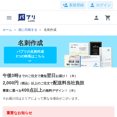
person_add
person
新規登録
ログイン
menu
person
shopping_cart
ホーム
紙に印刷する
名刺作成
名刺作成
パプリの名刺作成
3つの特長はこちら
午後3時
翌日
までのご注文で最短
お届け！（※）
2,000円
配送料当社負担
（税込）以上のご注文で
400点以上
豊富に選べる
の無料デザイン！（※）
お届け日はエリアによって異なる場合がございます。
重要なお知らせ