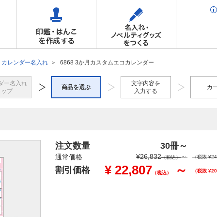
カレンダー名入れ
6868 3か月カスタムエコカレンダー
ダー名入れ
文字内容を
商品を選ぶ
カ
トップ
入力する
注文数量
30冊
～
¥
26,832
～
通常価格
（税抜 ¥
24
（税込）
¥
22,807
～
割引価格
（税抜 ¥
20
（税込）