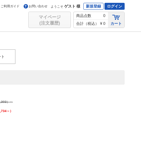
ゲスト 様
新規登録
ログイン
ご利用ガイド
お問い合わせ
ようこそ
商品点数
0
マイページ
(注文履歴)
合計（税込）
¥ 0
カート
ート
,393
）～
,734
～）