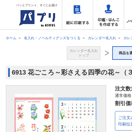
パッとプリント、すぐにお届け
ホーム
名入れ・ノベルティグッズをつくる
カレンダー名入れ
カレ
カレンダー名入れ
商品を
トップ
6913 花ごころ～彩さえる四季の花～（
注文数
通常価格
割引価
ご注文
印刷位