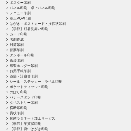
ポスター印刷
パネル印刷・卓上パネル印刷
メニュー印刷
卓上POP印刷
はがき・ポストカード・挨拶状印刷
【季節】残暑見舞い印刷
カード印刷
名刺作成
封筒印刷
伝票印刷
ダンボール印刷
紙袋印刷
紙製ホルダー印刷
お薬手帳印刷
薬袋・診察券印刷
シール・ステッカー・ラベル印刷
ポケットティッシュ印刷
のぼり印刷
バナースタンド印刷
タペストリー印刷
横断幕印刷
賞状印刷
抗菌ラミネート加工サービス
【季節】年賀状印刷
【季節】喪中はがき印刷