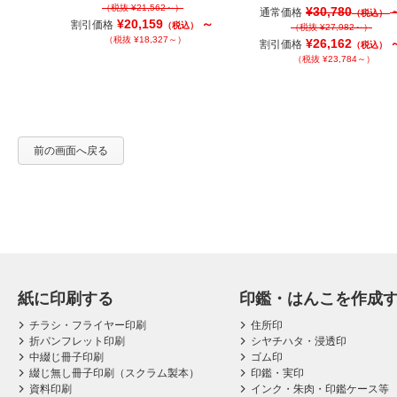
（税抜 ¥21,562～）
¥30,780
通常価格
（税込）
¥20,159
～
割引価格
（税込）
（税抜 ¥27,982～）
（税抜 ¥18,327～）
¥26,162
割引価格
（税込）
（税抜 ¥23,784～）
前の画面へ戻る
紙に印刷する
印鑑・はんこを作成
チラシ・フライヤー印刷
住所印
折パンフレット印刷
シヤチハタ・浸透印
中綴じ冊子印刷
ゴム印
綴じ無し冊子印刷（スクラム製本）
印鑑・実印
資料印刷
インク・朱肉・印鑑ケース等