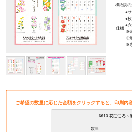
和紙調の
●サ
●枚
●
仕様
※
※
※
ご希望の数量に応じた金額をクリックすると、印刷内
6913 花ごこ
数量