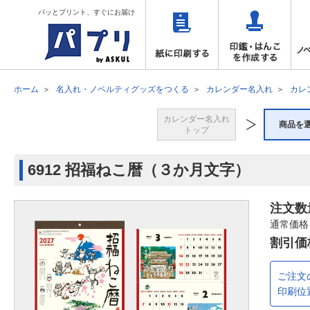
パッとプリント、すぐにお届け
ホーム
名入れ・ノベルティグッズをつくる
カレンダー名入れ
カレ
カレンダー名入れ
商品を
トップ
6912 招福ねこ暦（３か月文字）
注文数
通常価格
割引価
ご注文
印刷位