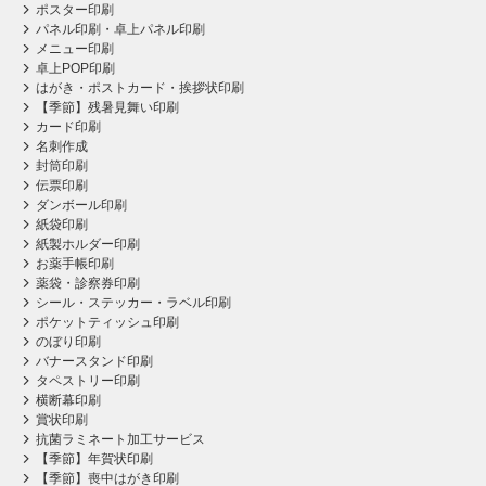
ポスター印刷
パネル印刷・卓上パネル印刷
メニュー印刷
卓上POP印刷
はがき・ポストカード・挨拶状印刷
【季節】残暑見舞い印刷
カード印刷
名刺作成
封筒印刷
伝票印刷
ダンボール印刷
紙袋印刷
紙製ホルダー印刷
お薬手帳印刷
薬袋・診察券印刷
シール・ステッカー・ラベル印刷
ポケットティッシュ印刷
のぼり印刷
バナースタンド印刷
タペストリー印刷
横断幕印刷
賞状印刷
抗菌ラミネート加工サービス
【季節】年賀状印刷
【季節】喪中はがき印刷