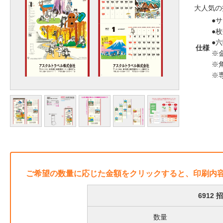
大人気の
●サ
●枚
●
仕様
※
※
※
ご希望の数量に応じた金額をクリックすると、印刷内
6912
数量