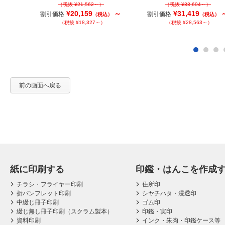
（税抜 ¥21,562～）
（税抜 ¥33,604～）
～
税込）
¥20,159
～
¥31,419
割引価格
割引価格
（税込）
（税込）
）
（税抜 ¥18,327～）
（税抜 ¥28,563～）
～
税込）
～）
前の画面へ戻る
紙に印刷する
印鑑・はんこを作成
チラシ・フライヤー印刷
住所印
折パンフレット印刷
シヤチハタ・浸透印
中綴じ冊子印刷
ゴム印
綴じ無し冊子印刷（スクラム製本）
印鑑・実印
資料印刷
インク・朱肉・印鑑ケース等