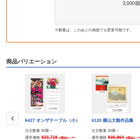
3,000個
数量は、このあとの画面でも変更可能です。
商品バリエーション
やき －五七
6427 オンザテーブル（小）
6120 横山大観作品集
らし－
Prev
注文数量 30冊～
注文数量 30冊～
¥23,718
～
¥36,964
通常価格
通常価格
（税込）
（税込）