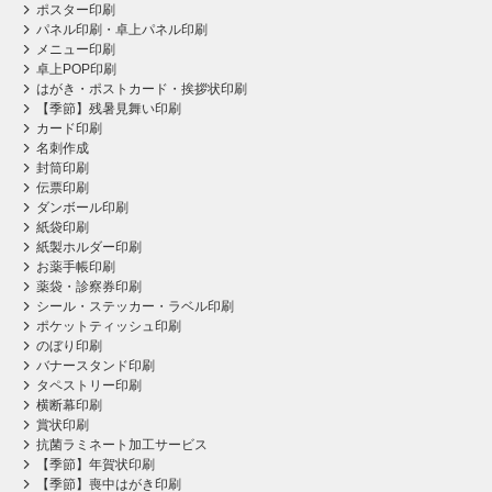
ポスター印刷
パネル印刷・卓上パネル印刷
メニュー印刷
卓上POP印刷
はがき・ポストカード・挨拶状印刷
【季節】残暑見舞い印刷
カード印刷
名刺作成
封筒印刷
伝票印刷
ダンボール印刷
紙袋印刷
紙製ホルダー印刷
お薬手帳印刷
薬袋・診察券印刷
シール・ステッカー・ラベル印刷
ポケットティッシュ印刷
のぼり印刷
バナースタンド印刷
タペストリー印刷
横断幕印刷
賞状印刷
抗菌ラミネート加工サービス
【季節】年賀状印刷
【季節】喪中はがき印刷