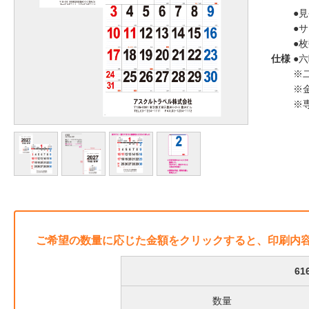
●
●サ
●枚
仕様
●
※
※
※
ご希望の数量に応じた金額をクリックすると、印刷内
61
数量