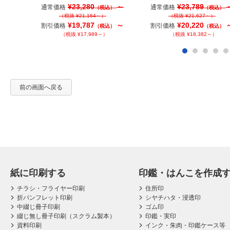
¥23,280
～
¥23,789
通常価格
通常価格
（税込）
（税込）
（税抜 ¥21,164～）
（税抜 ¥21,627～）
¥19,787
～
¥20,220
割引価格
割引価格
（税込）
（税込）
（税抜 ¥17,989～）
（税抜 ¥18,382～）
前の画面へ戻る
紙に印刷する
印鑑・はんこを作成
チラシ・フライヤー印刷
住所印
折パンフレット印刷
シヤチハタ・浸透印
中綴じ冊子印刷
ゴム印
綴じ無し冊子印刷（スクラム製本）
印鑑・実印
資料印刷
インク・朱肉・印鑑ケース等