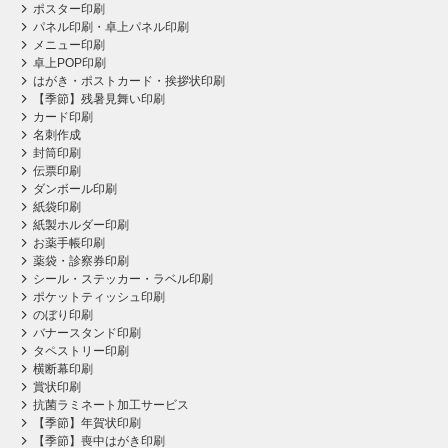
ポスター印刷
パネル印刷・卓上パネル印刷
メニュー印刷
卓上POP印刷
はがき・ポストカード・挨拶状印刷
【季節】残暑見舞い印刷
カード印刷
名刺作成
封筒印刷
伝票印刷
ダンボール印刷
紙袋印刷
紙製ホルダー印刷
お薬手帳印刷
薬袋・診察券印刷
シール・ステッカー・ラベル印刷
ポケットティッシュ印刷
のぼり印刷
バナースタンド印刷
タペストリー印刷
横断幕印刷
賞状印刷
抗菌ラミネート加工サービス
【季節】年賀状印刷
【季節】喪中はがき印刷