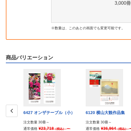
3,000冊
数量は、このあとの画面でも変更可能です。
商品バリエーション
やき －五七
6427 オンザテーブル（小）
6120 横山大観作品集
らし－
Prev
注文数量 30冊～
注文数量 30冊～
¥23,718
～
¥36,964
通常価格
通常価格
（税込）
（税込）