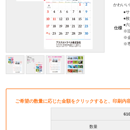
かわいい
●サ
●枚
●
仕様
※
※
※
ご希望の数量に応じた金額をクリックすると、印刷内
6
数量