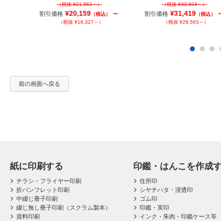
（税抜 ¥21,562～）
（税抜 ¥33,604～）
～
税込）
¥20,159
～
¥31,419
割引価格
割引価格
（税込）
（税込）
）
（税抜 ¥18,327～）
（税抜 ¥28,563～）
～
税込）
～）
前の画面へ戻る
紙に印刷する
印鑑・はんこを作成
チラシ・フライヤー印刷
住所印
折パンフレット印刷
シヤチハタ・浸透印
中綴じ冊子印刷
ゴム印
綴じ無し冊子印刷（スクラム製本）
印鑑・実印
資料印刷
インク・朱肉・印鑑ケース等