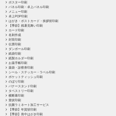
ポスター印刷
パネル印刷・卓上パネル印刷
メニュー印刷
卓上POP印刷
はがき・ポストカード・挨拶状印刷
【季節】残暑見舞い印刷
カード印刷
名刺作成
封筒印刷
伝票印刷
ダンボール印刷
紙袋印刷
紙製ホルダー印刷
お薬手帳印刷
薬袋・診察券印刷
シール・ステッカー・ラベル印刷
ポケットティッシュ印刷
のぼり印刷
バナースタンド印刷
タペストリー印刷
横断幕印刷
賞状印刷
抗菌ラミネート加工サービス
【季節】年賀状印刷
【季節】喪中はがき印刷