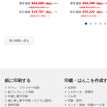
¥23,280
～
¥23,789
通常価格
通常価格
（税込）
（税込）
（税抜 ¥21,164～）
（税抜 ¥21,627～）
¥19,787
～
¥20,220
割引価格
割引価格
（税込）
（税込）
（税抜 ¥17,989～）
（税抜 ¥18,382～）
前の画面へ戻る
紙に印刷する
印鑑・はんこを作成
チラシ・フライヤー印刷
住所印
折パンフレット印刷
シヤチハタ・浸透印
中綴じ冊子印刷
ゴム印
綴じ無し冊子印刷（スクラム製本）
印鑑・実印
資料印刷
インク・朱肉・印鑑ケース等