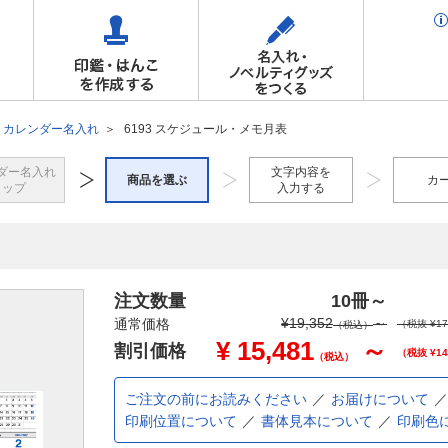
カレンダー名入れ
6193 スケジュール・メモ月表
ダー名入れ
文字内容を
商品を選ぶ
カ
トップ
入力する
注文数量
10冊
～
¥
19,352
～
通常価格
（税抜 ¥
17
（税込）
¥
15,481
～
割引価格
（税抜 ¥
14
（税込）
ご注文の前にお読みください
お届けについて
印刷位置について
書体見本について
印刷色