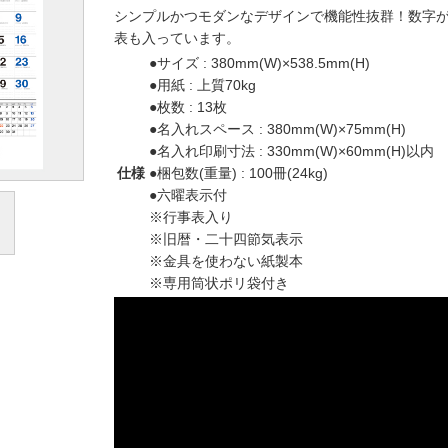
シンプルかつモダンなデザインで機能性抜群！数字
表も入っています。
●サイズ : 380mm(W)×538.5mm(H)
●用紙 : 上質70kg
●枚数 : 13枚
●名入れスペース : 380mm(W)×75mm(H)
●名入れ印刷寸法 : 330mm(W)×60mm(H)以内
仕様
●梱包数(重量) : 100冊(24kg)
●六曜表示付
※行事表入り
※旧暦・二十四節気表示
※金具を使わない紙製本
※専用筒状ポリ袋付き