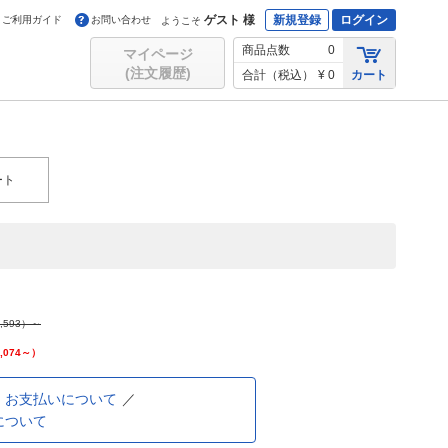
ゲスト 様
新規登録
ログイン
ご利用ガイド
お問い合わせ
ようこそ
商品点数
0
マイページ
(注文履歴)
合計（税込）
¥ 0
カート
ート
,593
）～
,074
～）
お支払いについて
について