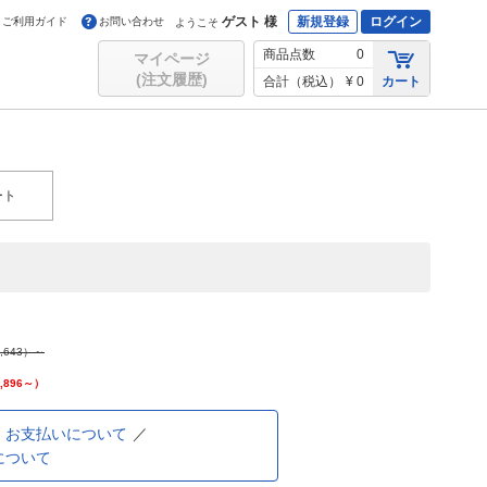
ゲスト 様
新規登録
ログイン
ご利用ガイド
お問い合わせ
ようこそ
商品点数
0
マイページ
(注文履歴)
合計（税込）
¥ 0
カート
ート
,643
）～
,896
～）
お支払いについて
について