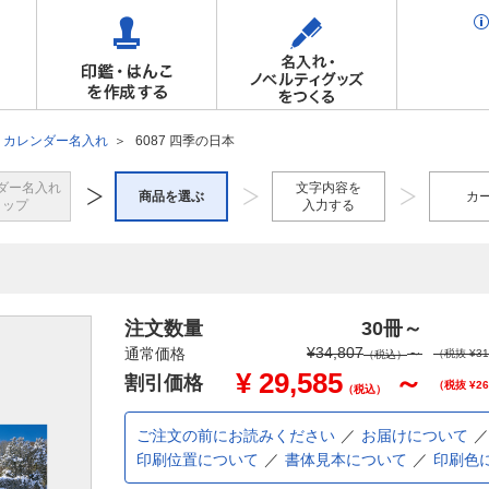
カレンダー名入れ
6087 四季の日本
ダー名入れ
文字内容を
商品を選ぶ
カ
トップ
入力する
注文数量
30冊
～
¥
34,807
～
通常価格
（税抜 ¥
31
（税込）
¥
29,585
～
割引価格
（税抜 ¥
26
（税込）
ご注文の前にお読みください
お届けについて
印刷位置について
書体見本について
印刷色