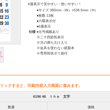
6週表示で見やすい・使いやすい！
●サイズ 380mm（W）×538.5mm（H）
●枚数 13枚
●六曜表示付
●6週表示
仕様
●元号掲載あり
※二十四節気表示
※月の満ち欠け入り
※金具を使わない紙製本
※専用筒状ポリ袋付
リックすると、印刷内容入力画面に進みます。
6196 46 ｔｈｅ 文字
数量
価格