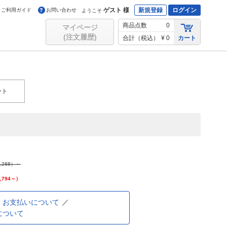
ゲスト 様
新規登録
ログイン
ご利用ガイド
お問い合わせ
ようこそ
商品点数
0
マイページ
(注文履歴)
合計（税込）
¥ 0
カート
ート
,288
）～
,794
～）
お支払いについて
について