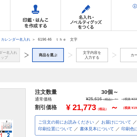
カレンダー名入れ
6196 46 ｔｈｅ 文字
ダー名入れ
文字内容を
商品を選ぶ
カ
トップ
入力する
注文数量
30個
～
¥
25,616
～
通常価格
（税抜 ¥
23
（税込）
¥
21,773
～
割引価格
（税抜 ¥
19
（税込）
ご注文の前にお読みください
お届けについて
印刷位置について
書体見本について
印刷色