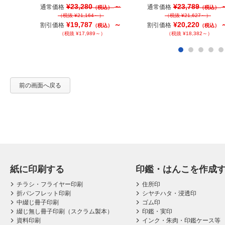
¥23,280
～
¥23,789
通常価格
通常価格
（税込）
（税込）
（税抜 ¥21,164～）
（税抜 ¥21,627～）
¥19,787
～
¥20,220
割引価格
割引価格
（税込）
（税込）
（税抜 ¥17,989～）
（税抜 ¥18,382～）
前の画面へ戻る
紙に印刷する
印鑑・はんこを作成
チラシ・フライヤー印刷
住所印
折パンフレット印刷
シヤチハタ・浸透印
中綴じ冊子印刷
ゴム印
綴じ無し冊子印刷（スクラム製本）
印鑑・実印
資料印刷
インク・朱肉・印鑑ケース等