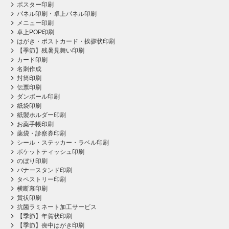
ポスター印刷
パネル印刷・卓上パネル印刷
メニュー印刷
卓上POP印刷
はがき・ポストカード・挨拶状印刷
【季節】残暑見舞い印刷
カード印刷
名刺作成
封筒印刷
伝票印刷
ダンボール印刷
紙袋印刷
紙製ホルダー印刷
お薬手帳印刷
薬袋・診察券印刷
シール・ステッカー・ラベル印刷
ポケットティッシュ印刷
のぼり印刷
バナースタンド印刷
タペストリー印刷
横断幕印刷
賞状印刷
抗菌ラミネート加工サービス
【季節】年賀状印刷
【季節】喪中はがき印刷