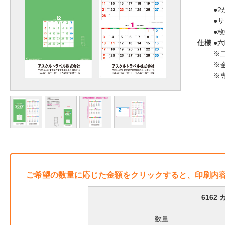
●
●サ
●枚
仕様
●
※
※
※
ご希望の数量に応じた金額をクリックすると、印刷内
6162
数量