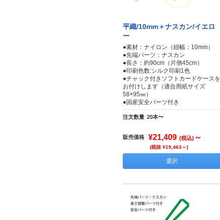
平織/10mm＋ナスカン/イエロ
ー
●素材：ナイロン（紐幅：10mm）
●先端パーツ：ナスカン
●長さ：約90cm（片側45cm）
●印刷色数:シルク印刷1色
●チャック付きソフトカードケース
お付けします（適合用紙サイズ
58×95㎜）
●国産安全パーツ付き
注文数量
20本〜
¥21,409
～
販売価格
(税込)
(税抜 ¥19,463～)
選択