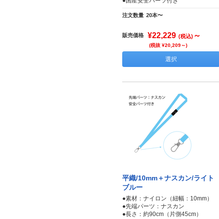
●国産安全パーツ付き
注文数量
20本〜
¥22,229
～
販売価格
(税込)
(税抜 ¥20,209～)
選択
平織/10mm＋ナスカン/ライト
ブルー
●素材：ナイロン（紐幅：10mm）
●先端パーツ：ナスカン
●長さ：約90cm（片側45cm）