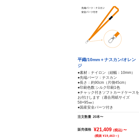
平織/10mm＋ナスカン/オレン
ジ
●素材：ナイロン（紐幅：10mm）
●先端パーツ：ナスカン
●長さ：約90cm（片側45cm）
●印刷色数:シルク印刷1色
●チャック付きソフトカードケース
お付けします（適合用紙サイズ
58×95㎜）
●国産安全パーツ付き
注文数量
20本〜
¥21,409
～
販売価格
(税込)
(税抜 ¥19,463～)