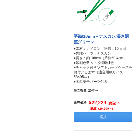
平織/10mm＋ナスカン/長さ調
整グリーン
●素材：ナイロン（紐幅：10mm）
●先端パーツ：ナスカン
●長さ：約108cm（片側50.4cm）
●印刷色数:シルク印刷1色
●チャック付きソフトカードケース
お付けします（適合用紙サイズ
58×95㎜）
●国産安全パーツ付き
注文数量
20本〜
¥22,229
～
販売価格
(税込)
(税抜 ¥20,209～)
選択