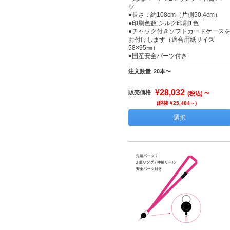
ツ
●長さ：約108cm（片側50.4cm）
●印刷色数:シルク印刷1色
●チャック付きソフトカードケース
お付けします（適合用紙サイズ
58×95㎜）
●国産安全パーツ付き
注文数量
20本〜
¥28,032
～
販売価格
(税込)
(税抜 ¥25,484～)
選択