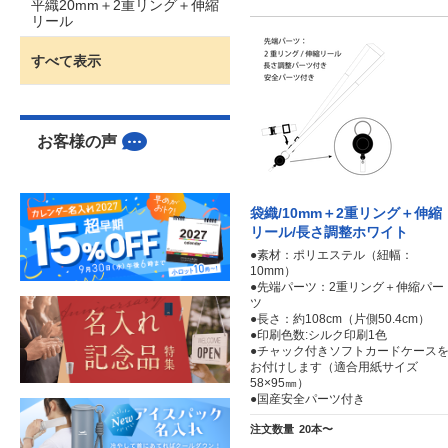
平織20mm＋2重リング＋伸縮
リール
すべて表示
お客様の声
袋織/10mm＋2重リング＋伸縮
リール/長さ調整ホワイト
●素材：ポリエステル（紐幅：
10mm）
●先端パーツ：2重リング＋伸縮パー
ツ
●長さ：約108cm（片側50.4cm）
●印刷色数:シルク印刷1色
●チャック付きソフトカードケース
お付けします（適合用紙サイズ
58×95㎜）
●国産安全パーツ付き
注文数量
20本〜