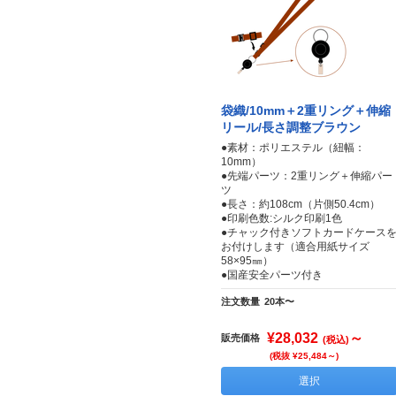
袋織/10mm＋2重リング＋伸縮
リール/長さ調整ブラウン
●素材：ポリエステル（紐幅：
10mm）
●先端パーツ：2重リング＋伸縮パー
ツ
●長さ：約108cm（片側50.4cm）
●印刷色数:シルク印刷1色
●チャック付きソフトカードケース
お付けします（適合用紙サイズ
58×95㎜）
●国産安全パーツ付き
注文数量
20本〜
¥28,032
～
販売価格
(税込)
(税抜 ¥25,484～)
選択