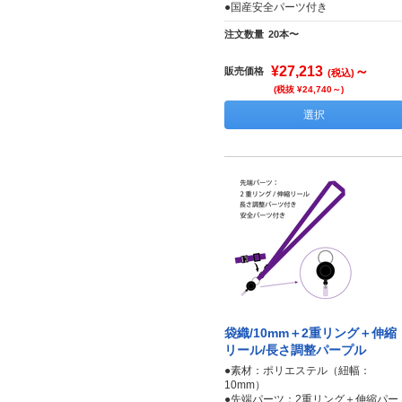
●国産安全パーツ付き
注文数量
20本〜
¥27,213
～
販売価格
(税込)
(税抜 ¥24,740～)
選択
袋織/10mm＋2重リング＋伸縮
リール/長さ調整パープル
●素材：ポリエステル（紐幅：
10mm）
●先端パーツ：2重リング＋伸縮パー