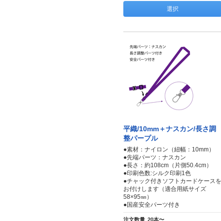
選択
平織/10mm＋ナスカン/長さ調
整パープル
●素材：ナイロン（紐幅：10mm）
●先端パーツ：ナスカン
●長さ：約108cm（片側50.4cm）
●印刷色数:シルク印刷1色
●チャック付きソフトカードケース
お付けします（適合用紙サイズ
58×95㎜）
●国産安全パーツ付き
注文数量
20本〜