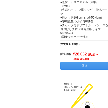
●素材：ポリエステル（紐幅：
10mm）
●先端パーツ：2重リング＋伸縮パー
ツ
●長さ：約108cm（片側50.4cm）
●印刷色数:シルク印刷1色
●チャック付きソフトカードケース
お付けします（適合用紙サイズ
58×95㎜）
●国産安全パーツ付き
注文数量
20本〜
¥28,032
～
販売価格
(税込)
(税抜 ¥25,484～)
選択