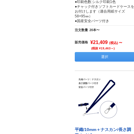
●印刷色数:シルク印刷1色
●チャック付きソフトカードケース
お付けします（適合用紙サイズ
58×95㎜）
●国産安全パーツ付き
注文数量
20本〜
¥21,409
～
販売価格
(税込)
(税抜 ¥19,463～)
選択
平織/10mm＋ナスカン/長さ調