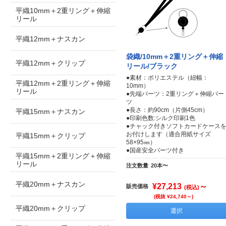
平織10mm＋2重リング＋伸縮
リール
平織12mm＋ナスカン
袋織/10mm＋2重リング＋伸縮
平織12mm＋クリップ
リール/ブラック
●素材：ポリエステル（紐幅：
平織12mm＋2重リング＋伸縮
10mm）
リール
●先端パーツ：2重リング＋伸縮パー
ツ
●長さ：約90cm（片側45cm）
平織15mm＋ナスカン
●印刷色数:シルク印刷1色
●チャック付きソフトカードケース
お付けします（適合用紙サイズ
平織15mm＋クリップ
58×95㎜）
●国産安全パーツ付き
平織15mm＋2重リング＋伸縮
リール
注文数量
20本〜
平織20mm＋ナスカン
¥27,213
～
販売価格
(税込)
(税抜 ¥24,740～)
平織20mm＋クリップ
選択