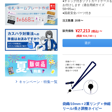
●チャック付きソフトカードケース
お付けします（適合用紙サイズ
58×95㎜）
●国産安全パーツ付き
注文数量
20本〜
¥27,213
～
販売価格
(税込)
(税抜 ¥24,740～)
選択
キャンペーン・特集一覧
袋織/10mm＋2重リング＋伸縮
リール/長さ調整ネイビー