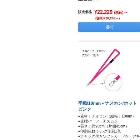
¥22,229
～
販売価格
(税込)
(税抜 ¥20,209～)
選択
平織/10mm＋ナスカン/ホット
ピンク
●素材：ナイロン（紐幅：10mm）
●先端パーツ：ナスカン
●長さ：約90cm（片側45cm）
●印刷色数:シルク印刷1色
●チャック付きソフトカードケース