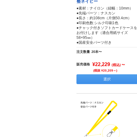
整ネイビー
●素材：ナイロン（紐幅：10mm）
●先端パーツ：ナスカン
●長さ：約108cm（片側50.4cm）
●印刷色数:シルク印刷1色
●チャック付きソフトカードケース
お付けします（適合用紙サイズ
58×95㎜）
●国産安全パーツ付き
注文数量
20本〜
¥22,229
～
販売価格
(税込)
(税抜 ¥20,209～)
選択