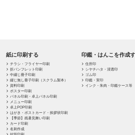
紙に印刷する
印鑑・はんこを作成
チラシ・フライヤー印刷
住所印
折パンフレット印刷
シヤチハタ・浸透印
中綴じ冊子印刷
ゴム印
綴じ無し冊子印刷（スクラム製本）
印鑑・実印
資料印刷
インク・朱肉・印鑑ケース等
ポスター印刷
パネル印刷・卓上パネル印刷
メニュー印刷
卓上POP印刷
はがき・ポストカード・挨拶状印刷
【季節】残暑見舞い印刷
カード印刷
名刺作成
封筒印刷