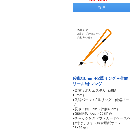
選択
袋織/10mm＋2重リング＋伸縮
リール/オレンジ
●素材：ポリエステル（紐幅：
10mm）
●先端パーツ：2重リング＋伸縮パー
ツ
●長さ：約90cm（片側45cm）
●印刷色数:シルク印刷1色
●チャック付きソフトカードケース
お付けします（適合用紙サイズ
58×95㎜）