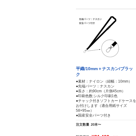
平織/10mm＋ナスカン/ブラッ
ク
●素材：ナイロン（紐幅：10mm）
●先端パーツ：ナスカン
●長さ：約90cm（片側45cm）
●印刷色数:シルク印刷1色
●チャック付きソフトカードケース
お付けします（適合用紙サイズ
58×95㎜）
●国産安全パーツ付き
注文数量
20本〜