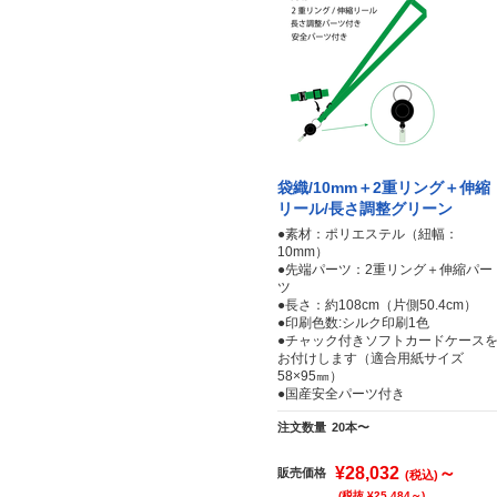
袋織/10mm＋2重リング＋伸縮
リール/長さ調整グリーン
●素材：ポリエステル（紐幅：
10mm）
●先端パーツ：2重リング＋伸縮パー
ツ
●長さ：約108cm（片側50.4cm）
●印刷色数:シルク印刷1色
●チャック付きソフトカードケース
お付けします（適合用紙サイズ
58×95㎜）
●国産安全パーツ付き
注文数量
20本〜
¥28,032
～
販売価格
(税込)
(税抜 ¥25,484～)