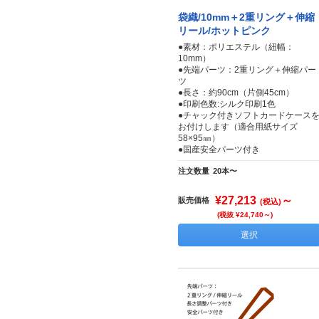
袋織/10mm＋2重リング＋伸縮
リール/ホットピンク
●素材：ポリエステル（紐幅：
10mm）
●先端パーツ：2重リング＋伸縮パー
ツ
●長さ：約90cm（片側45cm）
●印刷色数:シルク印刷1色
●チャック付きソフトカードケース
お付けします（適合用紙サイズ
58×95㎜）
●国産安全パーツ付き
注文数量
20本〜
¥27,213
～
販売価格
(税込)
(税抜 ¥24,740～)
選択