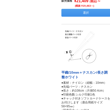
¥21,409
～
販売価格
(税込)
(税抜 ¥19,463～)
選択
平織/10mm＋ナスカン/長さ調
整ホワイト
●素材：ナイロン（紐幅：10mm）
●先端パーツ：ナスカン
●長さ：約108cm（片側50.4cm）
●印刷色数:シルク印刷1色
●チャック付きソフトカードケース
お付けします（適合用紙サイズ
58×95㎜）