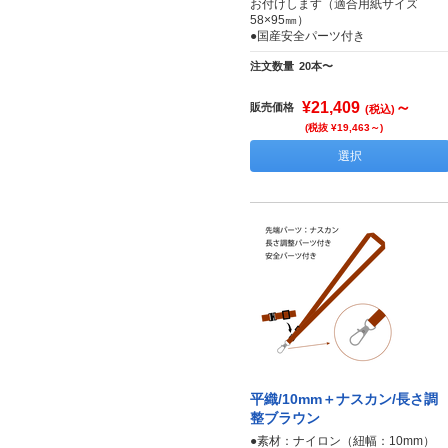
お付けします（適合用紙サイズ
58×95㎜）
●国産安全パーツ付き
注文数量
20本〜
¥21,409
～
販売価格
(税込)
(税抜 ¥19,463～)
選択
平織/10mm＋ナスカン/長さ調
整ブラウン
●素材：ナイロン（紐幅：10mm）