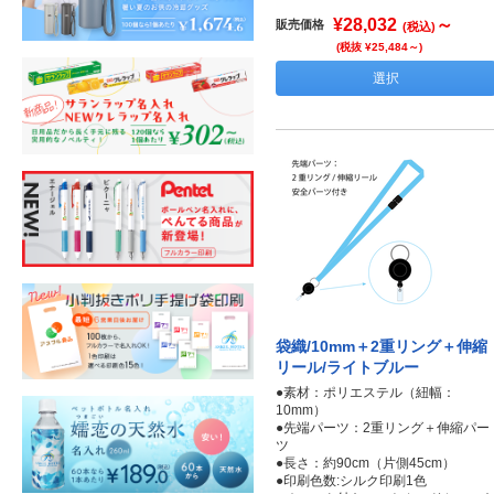
¥28,032
～
販売価格
(税込)
(税抜 ¥25,484～)
選択
袋織/10mm＋2重リング＋伸縮
リール/ライトブルー
●素材：ポリエステル（紐幅：
10mm）
●先端パーツ：2重リング＋伸縮パー
ツ
●長さ：約90cm（片側45cm）
●印刷色数:シルク印刷1色