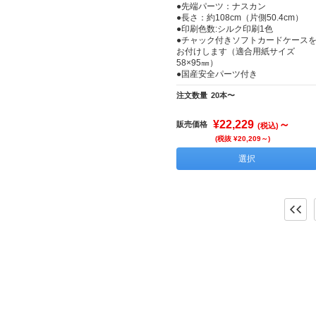
●先端パーツ：ナスカン
●長さ：約108cm（片側50.4cm）
●印刷色数:シルク印刷1色
●チャック付きソフトカードケース
お付けします（適合用紙サイズ
58×95㎜）
●国産安全パーツ付き
注文数量
20本〜
¥22,229
～
販売価格
(税込)
(税抜 ¥20,209～)
選択