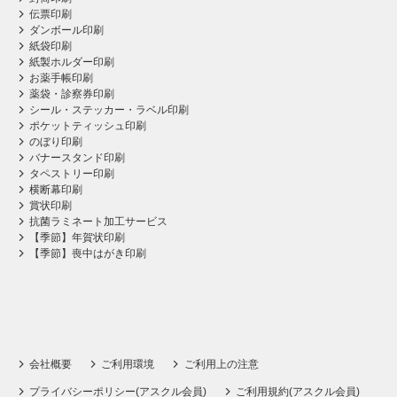
伝票印刷
ダンボール印刷
紙袋印刷
紙製ホルダー印刷
お薬手帳印刷
薬袋・診察券印刷
シール・ステッカー・ラベル印刷
ポケットティッシュ印刷
のぼり印刷
バナースタンド印刷
タペストリー印刷
横断幕印刷
賞状印刷
抗菌ラミネート加工サービス
【季節】年賀状印刷
【季節】喪中はがき印刷
会社概要
ご利用環境
ご利用上の注意
プライバシーポリシー(アスクル会員)
ご利用規約(アスクル会員)