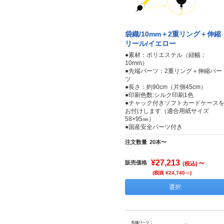
袋織/10mm＋2重リング＋伸縮
リール/イエロー
●素材：ポリエステル（紐幅：
10mm）
●先端パーツ：2重リング＋伸縮パー
ツ
●長さ：約90cm（片側45cm）
●印刷色数:シルク印刷1色
●チャック付きソフトカードケース
お付けします（適合用紙サイズ
58×95㎜）
●国産安全パーツ付き
注文数量
20本〜
¥27,213
～
販売価格
(税込)
(税抜 ¥24,740～)
選択