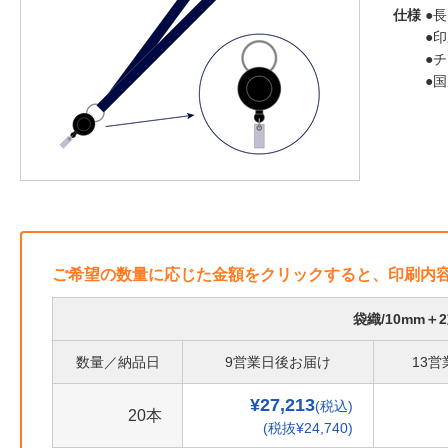
仕様
●長
●
●
●
ご希望の数量に応じた金額をクリックすると、印刷内
袋織/10mm
数量／納品日
9営業日後お届け
13
¥27,213
(税込)
20本
(税抜¥24,740)