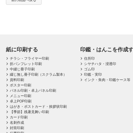
前の画面へ戻る
紙に印刷する
印鑑・はんこを作成
チラシ・フライヤー印刷
住所印
折パンフレット印刷
シヤチハタ・浸透印
中綴じ冊子印刷
ゴム印
綴じ無し冊子印刷（スクラム製本）
印鑑・実印
資料印刷
インク・朱肉・印鑑ケース等
ポスター印刷
パネル印刷・卓上パネル印刷
メニュー印刷
卓上POP印刷
はがき・ポストカード・挨拶状印刷
【季節】残暑見舞い印刷
カード印刷
名刺作成
封筒印刷