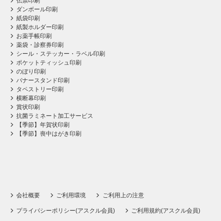
伝票印刷
ダンボール印刷
紙袋印刷
紙製ホルダー印刷
お薬手帳印刷
薬袋・診察券印刷
シール・ステッカー・ラベル印刷
ポケットティッシュ印刷
のぼり印刷
バナースタンド印刷
タペストリー印刷
横断幕印刷
賞状印刷
抗菌ラミネート加工サービス
【季節】年賀状印刷
【季節】喪中はがき印刷
会社概要
ご利用環境
ご利用上の注意
プライバシーポリシー(アスクル会員)
ご利用規約(アスクル会員)