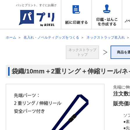
パッとプリント、すぐにお届け
ホーム
名入れ・ノベルティグッズをつくる
ネックストラップ名入れ
ネックストラップ
商品を
トップ
袋織/10mm＋2重リング＋伸縮リール/
先端に伸
注文数
販売価
ソ
●
●