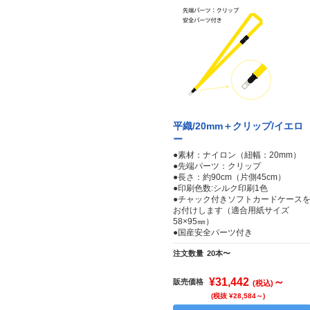
平織/20mm＋クリップ/イエロ
ー
●素材：ナイロン（紐幅：20mm）
●先端パーツ：クリップ
●長さ：約90cm（片側45cm）
●印刷色数:シルク印刷1色
●チャック付きソフトカードケース
お付けします（適合用紙サイズ
58×95㎜）
●国産安全パーツ付き
注文数量
20本〜
¥31,442
～
販売価格
(税込)
(税抜 ¥28,584～)