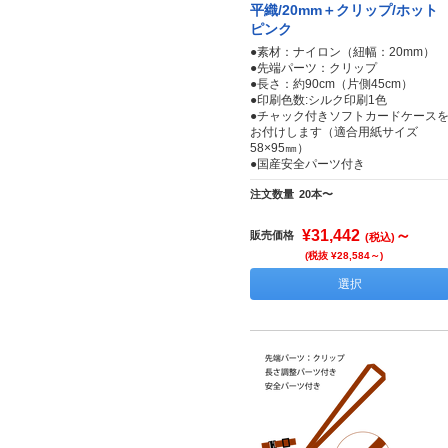
平織/20mm＋クリップ/ホット
ピンク
●素材：ナイロン（紐幅：20mm）
●先端パーツ：クリップ
●長さ：約90cm（片側45cm）
●印刷色数:シルク印刷1色
●チャック付きソフトカードケース
お付けします（適合用紙サイズ
58×95㎜）
●国産安全パーツ付き
注文数量
20本〜
¥31,442
～
販売価格
(税込)
(税抜 ¥28,584～)
選択