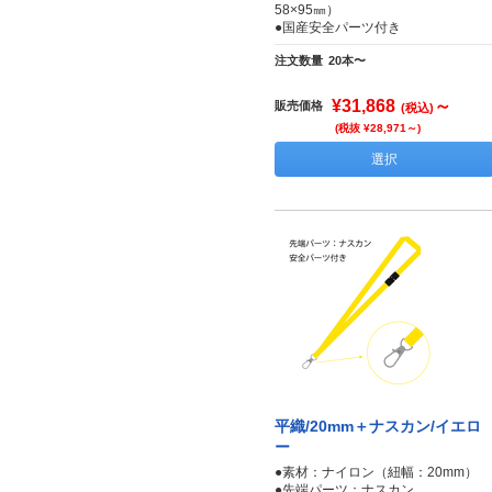
58×95㎜）
●国産安全パーツ付き
注文数量
20本〜
¥31,868
～
販売価格
(税込)
(税抜 ¥28,971～)
選択
平織/20mm＋ナスカン/イエロ
ー
●素材：ナイロン（紐幅：20mm）
●先端パーツ：ナスカン