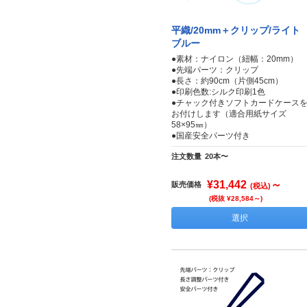
平織/20mm＋クリップ/ライト
ブルー
●素材：ナイロン（紐幅：20mm）
●先端パーツ：クリップ
●長さ：約90cm（片側45cm）
●印刷色数:シルク印刷1色
●チャック付きソフトカードケース
お付けします（適合用紙サイズ
58×95㎜）
●国産安全パーツ付き
注文数量
20本〜
¥31,442
～
販売価格
(税込)
(税抜 ¥28,584～)
選択