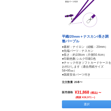
平織/20mm＋ナスカン/長さ調
整パープル
●素材：ナイロン（紐幅：20mm）
●先端パーツ：ナスカン
●長さ：約108cm（片側50.4cm）
●印刷色数:シルク印刷1色
●チャック付きソフトカードケース
お付けします（適合用紙サイズ
58×95㎜）
●国産安全パーツ付き
注文数量
20本〜
¥31,868
～
販売価格
(税込)
(税抜 ¥28,971～)
選択