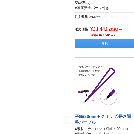
58×95㎜）
●国産安全パーツ付き
注文数量
20本〜
¥31,442
～
販売価格
(税込)
(税抜 ¥28,584～)
選択
平織/20mm＋クリップ/長さ調
整パープル
●素材：ナイロン（紐幅：20mm）
●先端パーツ：クリップ