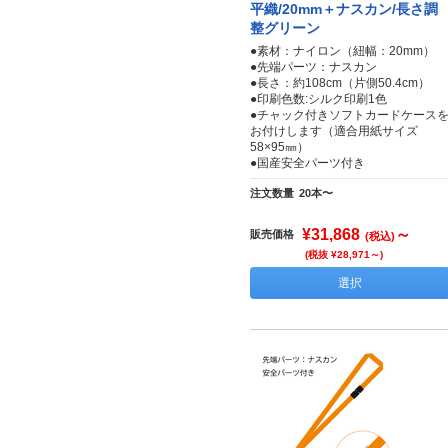
平織/20mm＋ナスカン/長さ調
整グリーン
●素材：ナイロン（紐幅：20mm）
●先端パーツ：ナスカン
●長さ：約108cm（片側50.4cm）
●印刷色数:シルク印刷1色
●チャック付きソフトカードケース
お付けします（適合用紙サイズ
58×95㎜）
●国産安全パーツ付き
注文数量
20本〜
¥31,868
～
販売価格
(税込)
(税抜 ¥28,971～)
選択