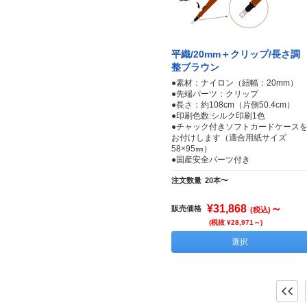
平織/20mm＋クリップ/長さ調
整ブラウン
●素材：ナイロン（紐幅：20mm）
●先端パーツ：クリップ
●長さ：約108cm（片側50.4cm）
●印刷色数:シルク印刷1色
●チャック付きソフトカードケース
お付けします（適合用紙サイズ
58×95㎜）
●国産安全パーツ付き
注文数量
20本〜
¥31,868
～
販売価格
(税込)
(税抜 ¥28,971～)
選択