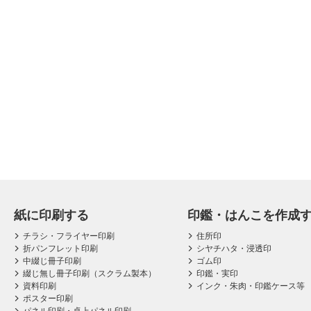
紙に印刷する
印鑑・はんこを作成
チラシ・フライヤー印刷
住所印
折パンフレット印刷
シヤチハタ・浸透印
中綴じ冊子印刷
ゴム印
綴じ無し冊子印刷（スクラム製本）
印鑑・実印
資料印刷
インク・朱肉・印鑑ケース等
ポスター印刷