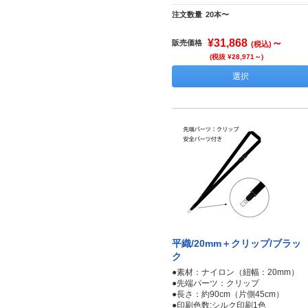
注文数量
20本〜
¥31,868
～
販売価格
(税込)
(税抜 ¥28,971～)
選択
平織/20mm＋クリップ/ブラッ
ク
●素材：ナイロン（紐幅：20mm）
●先端パーツ：クリップ
●長さ：約90cm（片側45cm）
●印刷色数:シルク印刷1色