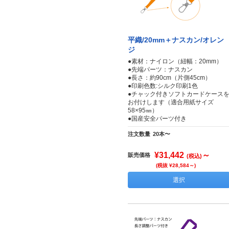
平織/20mm＋ナスカン/オレン
ジ
●素材：ナイロン（紐幅：20mm）
●先端パーツ：ナスカン
●長さ：約90cm（片側45cm）
●印刷色数:シルク印刷1色
●チャック付きソフトカードケース
お付けします（適合用紙サイズ
58×95㎜）
●国産安全パーツ付き
注文数量
20本〜
¥31,442
～
販売価格
(税込)
(税抜 ¥28,584～)
選択