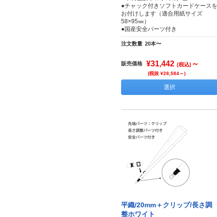
●チャック付きソフトカードケース
お付けします（適合用紙サイズ
58×95㎜）
●国産安全パーツ付き
注文数量
20本〜
¥31,442
～
販売価格
(税込)
(税抜 ¥28,584～)
選択
平織/20mm＋クリップ/長さ調
整ホワイト