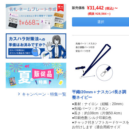
¥31,442
～
販売価格
(税込)
(税抜 ¥28,584～)
選択
平織/20mm＋ナスカン/長さ調
キャンペーン・特集一覧
整ネイビー
●素材：ナイロン（紐幅：20mm）
●先端パーツ：ナスカン
●長さ：約108cm（片側50.4cm）
●印刷色数:シルク印刷1色
●チャック付きソフトカードケース
お付けします（適合用紙サイズ