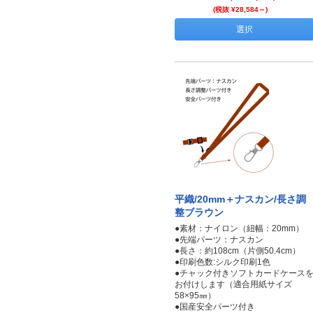
(税抜 ¥28,584～)
選択
平織/20mm＋ナスカン/長さ調
整ブラウン
●素材：ナイロン（紐幅：20mm）
●先端パーツ：ナスカン
●長さ：約108cm（片側50.4cm）
●印刷色数:シルク印刷1色
●チャック付きソフトカードケース
お付けします（適合用紙サイズ
58×95㎜）
●国産安全パーツ付き