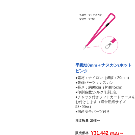
平織/20mm＋ナスカン/ホット
ピンク
●素材：ナイロン（紐幅：20mm）
●先端パーツ：ナスカン
●長さ：約90cm（片側45cm）
●印刷色数:シルク印刷1色
●チャック付きソフトカードケース
お付けします（適合用紙サイズ
58×95㎜）
●国産安全パーツ付き
注文数量
20本〜
¥31,442
～
販売価格
(税込)