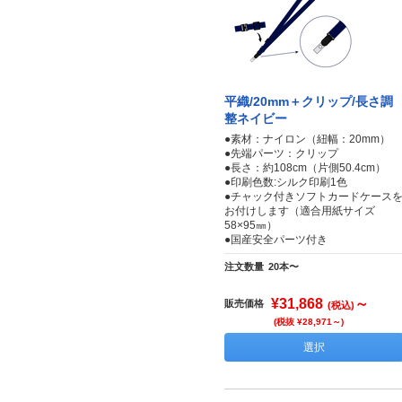
平織/20mm＋クリップ/長さ調
整ネイビー
●素材：ナイロン（紐幅：20mm）
●先端パーツ：クリップ
●長さ：約108cm（片側50.4cm）
●印刷色数:シルク印刷1色
●チャック付きソフトカードケース
お付けします（適合用紙サイズ
58×95㎜）
●国産安全パーツ付き
注文数量
20本〜
¥31,868
～
販売価格
(税込)
(税抜 ¥28,971～)
選択