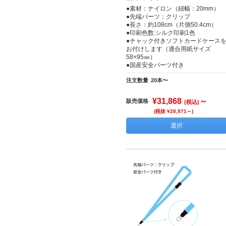
●素材：ナイロン（紐幅：20mm）
●先端パーツ：クリップ
●長さ：約108cm（片側50.4cm）
●印刷色数:シルク印刷1色
●チャック付きソフトカードケース
お付けします（適合用紙サイズ
58×95㎜）
●国産安全パーツ付き
注文数量
20本〜
¥31,868
～
販売価格
(税込)
(税抜 ¥28,971～)
選択