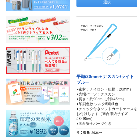
選択
平織/20mm＋ナスカン/ライト
ブルー
●素材：ナイロン（紐幅：20mm）
●先端パーツ：ナスカン
●長さ：約90cm（片側45cm）
●印刷色数:シルク印刷1色
●チャック付きソフトカードケース
お付けします（適合用紙サイズ
58×95㎜）
●国産安全パーツ付き
注文数量
20本〜