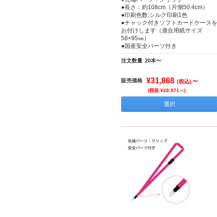
●長さ：約108cm（片側50.4cm）
●印刷色数:シルク印刷1色
●チャック付きソフトカードケース
お付けします（適合用紙サイズ
58×95㎜）
●国産安全パーツ付き
注文数量
20本〜
¥31,868
～
販売価格
(税込)
(税抜 ¥28,971～)
選択