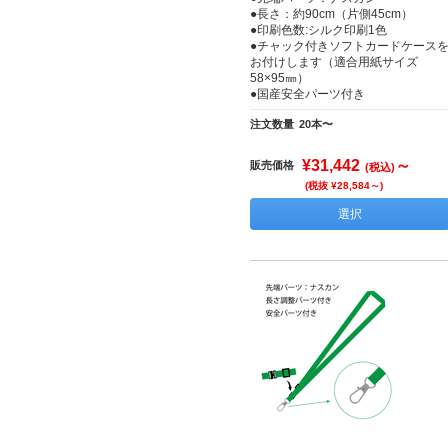
●長さ：約90cm（片側45cm）
●印刷色数:シルク印刷1色
●チャック付きソフトカードケース
お付けします（適合用紙サイズ
58×95㎜）
●国産安全パーツ付き
注文数量
20本〜
¥31,442
～
販売価格
(税込)
(税抜 ¥28,584～)
選択