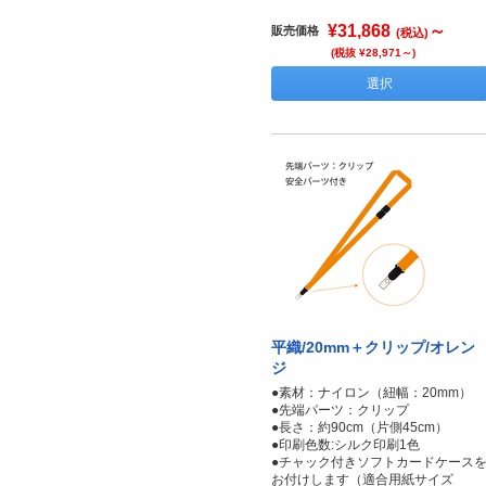
¥31,868
～
販売価格
(税込)
(税抜 ¥28,971～)
選択
平織/20mm＋クリップ/オレン
ジ
●素材：ナイロン（紐幅：20mm）
●先端パーツ：クリップ
●長さ：約90cm（片側45cm）
●印刷色数:シルク印刷1色
●チャック付きソフトカードケース
お付けします（適合用紙サイズ