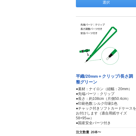
選択
平織/20mm＋クリップ/長さ調
整グリーン
●素材：ナイロン（紐幅：20mm）
●先端パーツ：クリップ
●長さ：約108cm（片側50.4cm）
●印刷色数:シルク印刷1色
●チャック付きソフトカードケース
お付けします（適合用紙サイズ
58×95㎜）
●国産安全パーツ付き
注文数量
20本〜