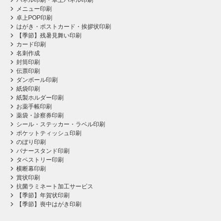
パネル印刷・卓上パネル印刷
メニュー印刷
卓上POP印刷
はがき・ポストカード・挨拶状印刷
【季節】残暑見舞い印刷
カード印刷
名刺作成
封筒印刷
伝票印刷
ダンボール印刷
紙袋印刷
紙製ホルダー印刷
お薬手帳印刷
薬袋・診察券印刷
シール・ステッカー・ラベル印刷
ポケットティッシュ印刷
のぼり印刷
バナースタンド印刷
タペストリー印刷
横断幕印刷
賞状印刷
抗菌ラミネート加工サービス
【季節】年賀状印刷
【季節】喪中はがき印刷