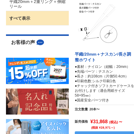
平織20mm＋2重リング＋伸縮
リール
すべて表示
お客様の声
平織/20mm＋ナスカン/長さ調
整ホワイト
●素材：ナイロン（紐幅：20mm）
●先端パーツ：ナスカン
●長さ：約108cm（片側50.4cm）
●印刷色数:シルク印刷1色
●チャック付きソフトカードケース
お付けします（適合用紙サイズ
58×95㎜）
●国産安全パーツ付き
注文数量
20本〜
¥31,868
～
販売価格
(税込)
(税抜 ¥28,971～)