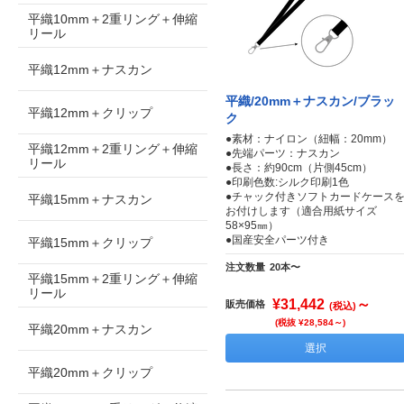
平織10mm＋2重リング＋伸縮
リール
平織12mm＋ナスカン
平織/20mm＋ナスカン/ブラッ
平織12mm＋クリップ
ク
●素材：ナイロン（紐幅：20mm）
平織12mm＋2重リング＋伸縮
●先端パーツ：ナスカン
リール
●長さ：約90cm（片側45cm）
●印刷色数:シルク印刷1色
●チャック付きソフトカードケース
平織15mm＋ナスカン
お付けします（適合用紙サイズ
58×95㎜）
●国産安全パーツ付き
平織15mm＋クリップ
注文数量
20本〜
平織15mm＋2重リング＋伸縮
リール
¥31,442
～
販売価格
(税込)
(税抜 ¥28,584～)
平織20mm＋ナスカン
選択
平織20mm＋クリップ