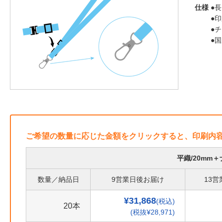
仕様
●長
●
●
●
ご希望の数量に応じた金額をクリックすると、印刷内
平織/20mm
数量／納品日
9営業日後お届け
13
¥31,868
(税込)
20本
(税抜¥28,971)