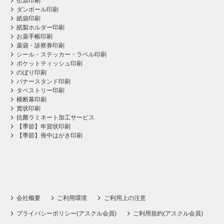
伝票印刷
ダンボール印刷
紙袋印刷
紙製ホルダー印刷
お薬手帳印刷
薬袋・診察券印刷
シール・ステッカー・ラベル印刷
ポケットティッシュ印刷
のぼり印刷
バナースタンド印刷
タペストリー印刷
横断幕印刷
賞状印刷
抗菌ラミネート加工サービス
【季節】年賀状印刷
【季節】喪中はがき印刷
会社概要
ご利用環境
ご利用上の注意
プライバシーポリシー(アスクル会員)
ご利用規約(アスクル会員)