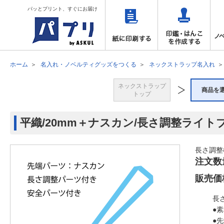
パッとプリント、すぐにお届け
ホーム
名入れ・ノベルティグッズをつくる
ネックストラップ名入れ
ネックストラップ
商品を
トップ
平織/20mm＋ナスカン/長さ調整ライト
長さ調整
注文数
販売価
長
●
●