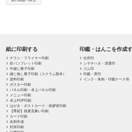
前の画面へ戻る
紙に印刷する
印鑑・はんこを作成
チラシ・フライヤー印刷
住所印
折パンフレット印刷
シヤチハタ・浸透印
中綴じ冊子印刷
ゴム印
綴じ無し冊子印刷（スクラム製本）
印鑑・実印
資料印刷
インク・朱肉・印鑑ケース等
ポスター印刷
パネル印刷・卓上パネル印刷
メニュー印刷
卓上POP印刷
はがき・ポストカード・挨拶状印刷
【季節】残暑見舞い印刷
カード印刷
名刺作成
封筒印刷