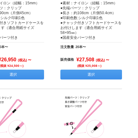
イロン（紐幅：15mm）
●素材：ナイロン（紐幅：15mm）
ーツ：クリップ
●先端パーツ：クリップ
90cm（片側45cm）
●長さ：約108cm（片側50.4cm）
:シルク印刷1色
●印刷色数:シルク印刷1色
ク付きソフトカードケースを
●チャック付きソフトカードケースを
ます（適合用紙サイズ
お付けします（適合用紙サイズ
）
58×95㎜）
全パーツ付き
●国産安全パーツ付き
20本〜
注文数量
20本〜
¥26,950
～
¥27,508
～
販売価格
(税込)
(税込)
(税抜 ¥24,500～)
(税抜 ¥25,008～)
選択
選択