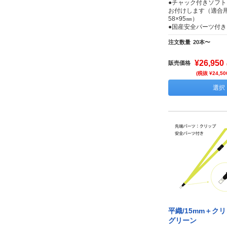
●チャック付きソフ
お付けします（適合
58×95㎜）
●国産安全パーツ付き
注文数量
20本〜
¥26,950
販売価格
(税抜 ¥24,50
選択
平織/15mm＋ク
グリーン