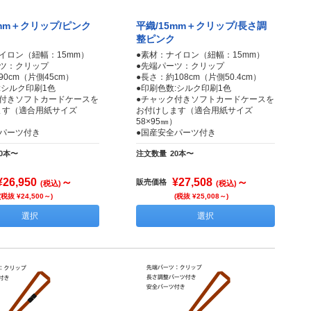
5mm＋クリップ/ピンク
平織/15mm＋クリップ/長さ調
整ピンク
イロン（紐幅：15mm）
●素材：ナイロン（紐幅：15mm）
ーツ：クリップ
●先端パーツ：クリップ
90cm（片側45cm）
●長さ：約108cm（片側50.4cm）
:シルク印刷1色
●印刷色数:シルク印刷1色
ク付きソフトカードケースを
●チャック付きソフトカードケースを
ます（適合用紙サイズ
お付けします（適合用紙サイズ
）
58×95㎜）
全パーツ付き
●国産安全パーツ付き
20本〜
注文数量
20本〜
¥26,950
～
¥27,508
～
販売価格
(税込)
(税込)
(税抜 ¥24,500～)
(税抜 ¥25,008～)
選択
選択