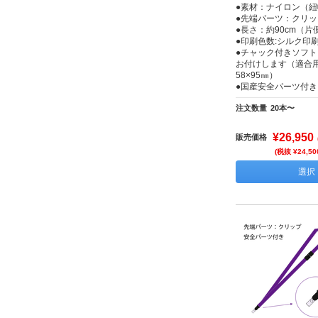
●素材：ナイロン（紐
●先端パーツ：クリッ
●長さ：約90cm（片側
●印刷色数:シルク印刷
●チャック付きソフ
お付けします（適合
58×95㎜）
●国産安全パーツ付き
注文数量
20本〜
¥26,950
販売価格
(税抜 ¥24,50
選択