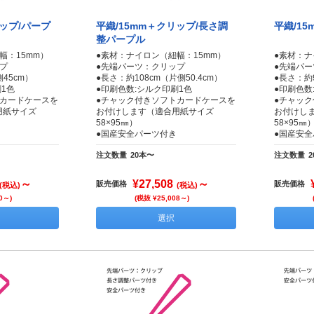
リップ/パープ
平織/15mm＋クリップ/長さ調
平織/1
整パープル
幅：15mm）
●素材：ナイロン（紐幅：15mm）
●素材：ナ
プ
●先端パーツ：クリップ
●先端パ
45cm）
●長さ：約108cm（片側50.4cm）
●長さ：約
1色
●印刷色数:シルク印刷1色
●印刷色数
トカードケースを
●チャック付きソフトカードケースを
●チャッ
用紙サイズ
お付けします（適合用紙サイズ
お付けし
58×95㎜）
58×95㎜
●国産安全パーツ付き
●国産安
注文数量
20本〜
注文数量
～
¥27,508
～
販売価格
販売価格
(税込)
(税込)
0～)
(税抜 ¥25,008～)
選択