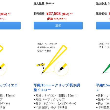
注文数量
20本〜
注文数量
～
¥27,508
～
販売価格
販売価格
(税込)
(税込)
0～)
(税抜 ¥25,008～)
選択
リップ/イエロ
平織/15mm＋クリップ/長さ調
平織/1
整イエロー
ン
幅：15mm）
●素材：ナイロン（紐幅：15mm）
●素材：ナ
プ
●先端パーツ：クリップ
●先端パ
45cm）
●長さ：約108cm（片側50.4cm）
●長さ：約
1色
●印刷色数:シルク印刷1色
●印刷色数