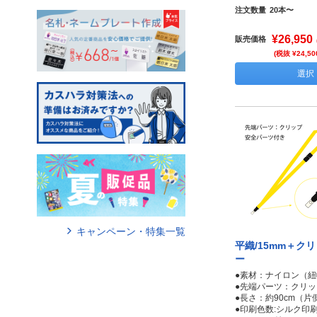
注文数量
20本〜
¥26,950
販売価格
(税抜 ¥24,50
選択
キャンペーン・特集一覧
平織/15mm＋ク
ー
●素材：ナイロン（紐
●先端パーツ：クリッ
●長さ：約90cm（片側
●印刷色数:シルク印刷