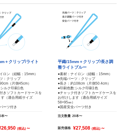
5mm＋クリップ/ライト
平織/15mm＋クリップ/長さ調
整ライトブルー
イロン（紐幅：15mm）
●素材：ナイロン（紐幅：15mm）
ーツ：クリップ
●先端パーツ：クリップ
90cm（片側45cm）
●長さ：約108cm（片側50.4cm）
:シルク印刷1色
●印刷色数:シルク印刷1色
ク付きソフトカードケースを
●チャック付きソフトカードケースを
ます（適合用紙サイズ
お付けします（適合用紙サイズ
）
58×95㎜）
全パーツ付き
●国産安全パーツ付き
20本〜
注文数量
20本〜
¥26,950
～
¥27,508
～
販売価格
(税込)
(税込)