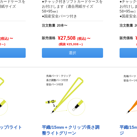
トカードケースを
●チャック付きソフトカードケースを
●チャッ
用紙サイズ
お付けします（適合用紙サイズ
お付けし
58×95㎜）
58×95㎜
●国産安全パーツ付き
●国産安
注文数量
20本〜
注文数量
～
¥27,508
～
販売価格
販売価格
(税込)
(税込)
0～)
(税抜 ¥25,008～)
選択
リップ/ライト
平織/15mm＋クリップ/長さ調
平織/1
整ライトグリーン
ジ