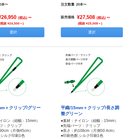
20本〜
注文数量
20本〜
¥26,950
～
¥27,508
～
販売価格
(税込)
(税込)
(税抜 ¥24,500～)
(税抜 ¥25,008～)
選択
選択
5mm＋クリップ/グリー
平織/15mm＋クリップ/長さ調
整グリーン
イロン（紐幅：15mm）
●素材：ナイロン（紐幅：15mm）
ーツ：クリップ
●先端パーツ：クリップ
90cm（片側45cm）
●長さ：約108cm（片側50.4cm）
:シルク印刷1色
●印刷色数:シルク印刷1色