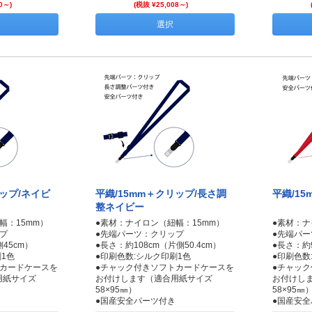
0～)
(税抜 ¥25,008～)
選択
リップ/ネイビ
平織/15mm＋クリップ/長さ調
平織/1
整ネイビー
幅：15mm）
●素材：ナイロン（紐幅：15mm）
●素材：ナ
プ
●先端パーツ：クリップ
●先端パ
45cm）
●長さ：約108cm（片側50.4cm）
●長さ：約
1色
●印刷色数:シルク印刷1色
●印刷色数
トカードケースを
●チャック付きソフトカードケースを
●チャッ
用紙サイズ
お付けします（適合用紙サイズ
お付けし
58×95㎜）
58×95㎜
●国産安全パーツ付き
●国産安