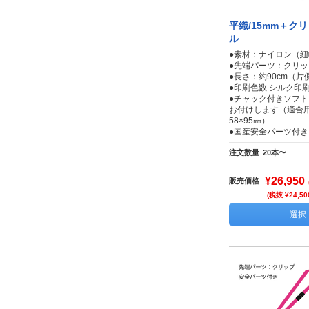
平織/15mm＋ク
ル
●素材：ナイロン（紐
●先端パーツ：クリッ
●長さ：約90cm（片側
●印刷色数:シルク印刷
●チャック付きソフ
お付けします（適合
58×95㎜）
●国産安全パーツ付き
注文数量
20本〜
¥26,950
販売価格
(税抜 ¥24,50
選択