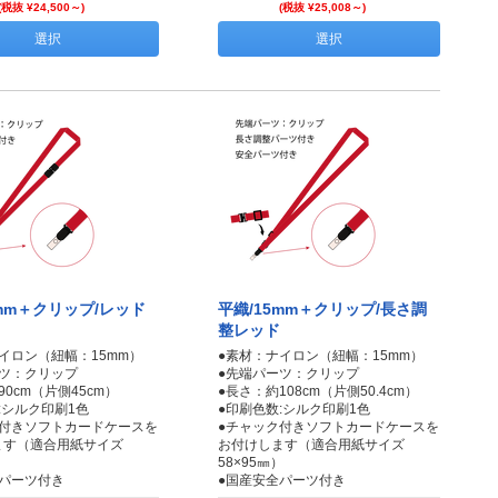
(税抜 ¥24,500～)
(税抜 ¥25,008～)
選択
選択
5mm＋クリップ/レッド
平織/15mm＋クリップ/長さ調
整レッド
イロン（紐幅：15mm）
●素材：ナイロン（紐幅：15mm）
ーツ：クリップ
●先端パーツ：クリップ
90cm（片側45cm）
●長さ：約108cm（片側50.4cm）
:シルク印刷1色
●印刷色数:シルク印刷1色
ク付きソフトカードケースを
●チャック付きソフトカードケースを
ます（適合用紙サイズ
お付けします（適合用紙サイズ
）
58×95㎜）
全パーツ付き
●国産安全パーツ付き