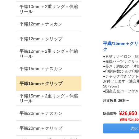
平織10mm＋2重リング＋伸縮
リール
平織12mm＋ナスカン
平織12mm＋クリップ
平織/15mm＋ク
ク
平織12mm＋2重リング＋伸縮
リール
●素材：ナイロン（紐
●先端パーツ：クリッ
●長さ：約90cm（片側
平織15mm＋ナスカン
●印刷色数:シルク印刷
●チャック付きソフ
お付けします（適合
平織15mm＋クリップ
58×95㎜）
●国産安全パーツ付き
平織15mm＋2重リング＋伸縮
リール
注文数量
20本〜
平織20mm＋ナスカン
¥26,950
販売価格
(税抜 ¥24,50
平織20mm＋クリップ
選択