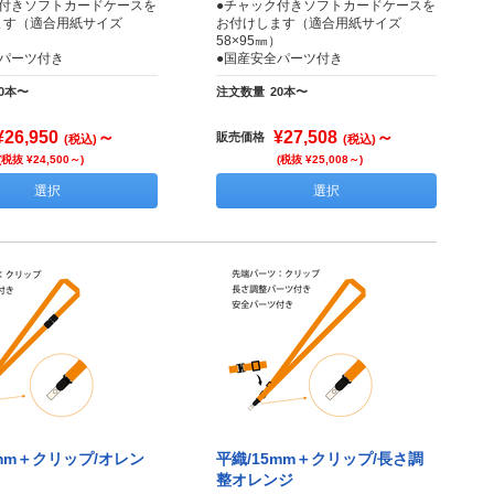
ク付きソフトカードケースを
●チャック付きソフトカードケースを
ます（適合用紙サイズ
お付けします（適合用紙サイズ
）
58×95㎜）
全パーツ付き
●国産安全パーツ付き
20本〜
注文数量
20本〜
¥26,950
～
¥27,508
～
販売価格
(税込)
(税込)
(税抜 ¥24,500～)
(税抜 ¥25,008～)
選択
選択
5mm＋クリップ/オレン
平織/15mm＋クリップ/長さ調
整オレンジ