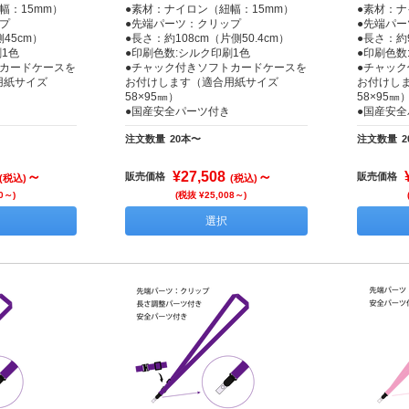
幅：15mm）
●素材：ナイロン（紐幅：15mm）
●素材：ナ
プ
●先端パーツ：クリップ
●先端パ
45cm）
●長さ：約108cm（片側50.4cm）
●長さ：約
1色
●印刷色数:シルク印刷1色
●印刷色数
トカードケースを
●チャック付きソフトカードケースを
●チャッ
用紙サイズ
お付けします（適合用紙サイズ
お付けし
58×95㎜）
58×95㎜
●国産安全パーツ付き
●国産安
注文数量
20本〜
注文数量
～
¥27,508
～
販売価格
販売価格
(税込)
(税込)
0～)
(税抜 ¥25,008～)
選択