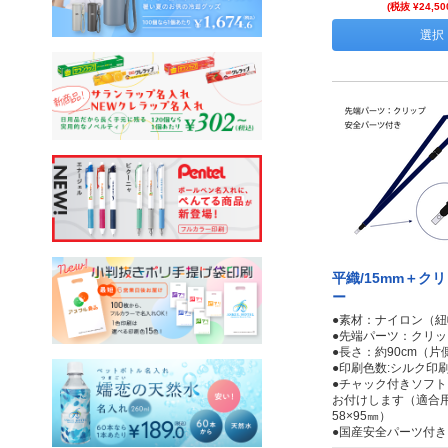
(税抜 ¥24,50
選択
平織/15mm＋ク
ー
●素材：ナイロン（紐
●先端パーツ：クリッ
●長さ：約90cm（片側
●印刷色数:シルク印刷
●チャック付きソフ
お付けします（適合
58×95㎜）
●国産安全パーツ付き