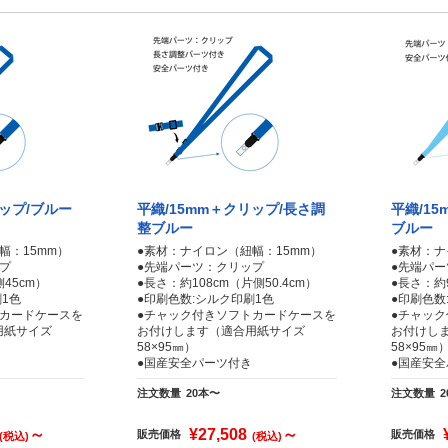
リップ/ブルー
平織/15mm＋クリップ/長さ調
平織/1
整ブルー
ブルー
幅：15mm）
●素材：ナイロン（紐幅：15mm）
●素材：ナ
プ
●先端パーツ：クリップ
●先端パ
45cm）
●長さ：約108cm（片側50.4cm）
●長さ：約
1色
●印刷色数:シルク印刷1色
●印刷色数
トカードケースを
●チャック付きソフトカードケースを
●チャッ
用紙サイズ
お付けします（適合用紙サイズ
お付けし
58×95㎜）
58×95㎜
●国産安全パーツ付き
●国産安
注文数量
20本〜
注文数量
～
¥27,508
～
販売価格
販売価格
(税込)
(税込)