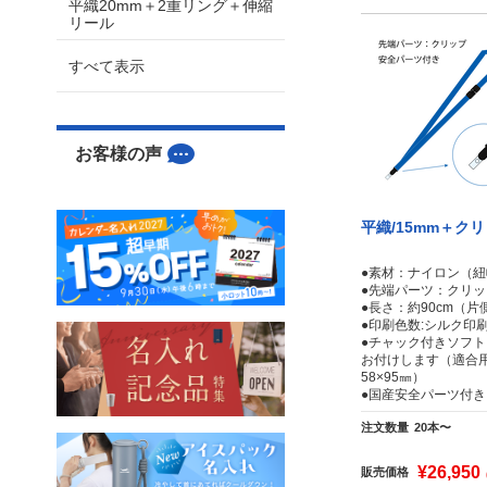
平織20mm＋2重リング＋伸縮
リール
すべて表示
お客様の声
平織/15mm＋ク
●素材：ナイロン（紐
●先端パーツ：クリッ
●長さ：約90cm（片側
●印刷色数:シルク印刷
●チャック付きソフ
お付けします（適合
58×95㎜）
●国産安全パーツ付き
注文数量
20本〜
¥26,950
販売価格