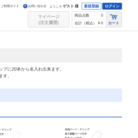
ゲスト 様
新規登録
ログイン
ご利用ガイド
お問い合わせ
ようこそ
商品点数
0
マイページ
(注文履歴)
合計（税込）
¥ 0
カート
ップに20本から名入れ出来ます。
ます。