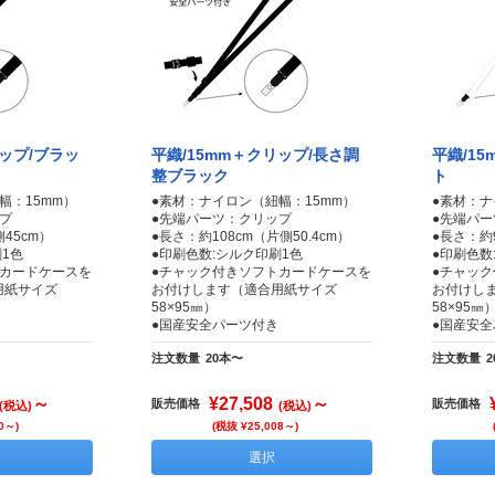
リップ/ブラッ
平織/15mm＋クリップ/長さ調
平織/1
整ブラック
ト
幅：15mm）
●素材：ナイロン（紐幅：15mm）
●素材：ナ
プ
●先端パーツ：クリップ
●先端パ
45cm）
●長さ：約108cm（片側50.4cm）
●長さ：約
1色
●印刷色数:シルク印刷1色
●印刷色数
トカードケースを
●チャック付きソフトカードケースを
●チャッ
用紙サイズ
お付けします（適合用紙サイズ
お付けし
58×95㎜）
58×95㎜
●国産安全パーツ付き
●国産安
注文数量
20本〜
注文数量
～
¥27,508
～
販売価格
販売価格
(税込)
(税込)
0～)
(税抜 ¥25,008～)
選択