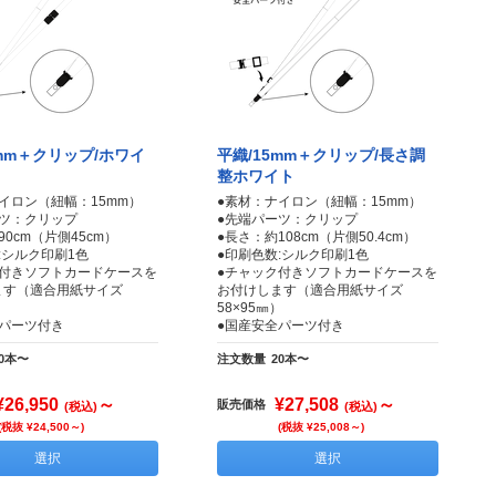
5mm＋クリップ/ホワイ
平織/15mm＋クリップ/長さ調
整ホワイト
イロン（紐幅：15mm）
●素材：ナイロン（紐幅：15mm）
ーツ：クリップ
●先端パーツ：クリップ
90cm（片側45cm）
●長さ：約108cm（片側50.4cm）
:シルク印刷1色
●印刷色数:シルク印刷1色
ク付きソフトカードケースを
●チャック付きソフトカードケースを
ます（適合用紙サイズ
お付けします（適合用紙サイズ
）
58×95㎜）
全パーツ付き
●国産安全パーツ付き
20本〜
注文数量
20本〜
¥26,950
～
¥27,508
～
販売価格
(税込)
(税込)
(税抜 ¥24,500～)
(税抜 ¥25,008～)
選択
選択