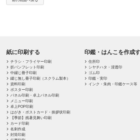
前の画面へ戻る
紙に印刷する
印鑑・はんこを作成
チラシ・フライヤー印刷
住所印
折パンフレット印刷
シヤチハタ・浸透印
中綴じ冊子印刷
ゴム印
綴じ無し冊子印刷（スクラム製本）
印鑑・実印
資料印刷
インク・朱肉・印鑑ケース等
ポスター印刷
パネル印刷・卓上パネル印刷
メニュー印刷
卓上POP印刷
はがき・ポストカード・挨拶状印刷
【季節】残暑見舞い印刷
カード印刷
名刺作成
封筒印刷