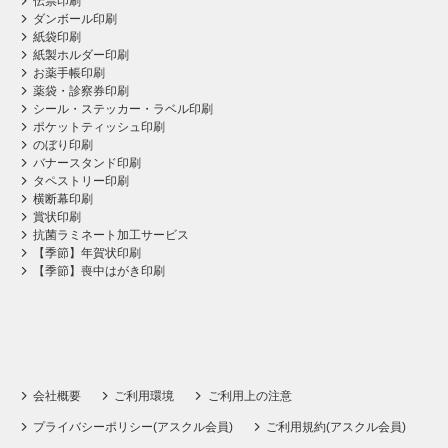
伝票印刷
ダンボール印刷
紙袋印刷
紙製ホルダー印刷
お薬手帳印刷
薬袋・診察券印刷
シール・ステッカー・ラベル印刷
ポケットティッシュ印刷
のぼり印刷
バナースタンド印刷
タペストリー印刷
横断幕印刷
賞状印刷
抗菌ラミネート加工サービス
【季節】年賀状印刷
【季節】喪中はがき印刷
会社概要
ご利用環境
ご利用上の注意
プライバシーポリシー(アスクル会員)
ご利用規約(アスクル会員)