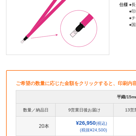
仕様
●長
●
●
●
ご希望の数量に応じた金額をクリックすると、印刷内
平織/15
数量／納品日
9営業日後お届け
13
¥26,950
(税込)
20本
(税抜¥24,500)