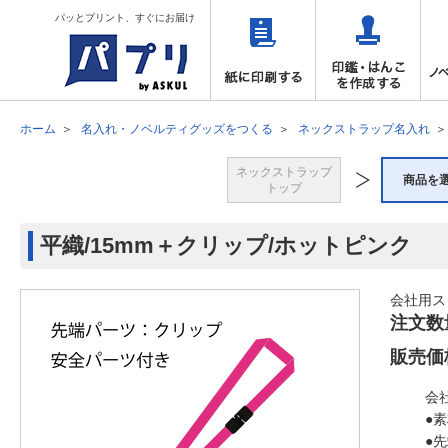
パッとプリント、すぐにお届け
ホーム
名入れ・ノベルティグッズをつくる
ネックストラップ名入れ
ネックストラップ
商品を
トップ
平織/15mm＋クリップ/ホットピンク
会社用ス
注文数
販売価
会
●
●