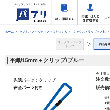
パッとプリント、すぐにお届け
ホーム
名入れ・ノベルティグッズをつくる
ネックストラップ名入れ
ネックストラップ
商品を
トップ
平織/15mm＋クリップ/ブルー
会社用ス
注文数
販売価
会
●
●