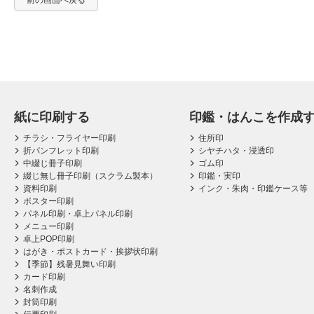
前の画面へ戻る
紙に印刷する
印鑑・はんこを作成
チラシ・フライヤー印刷
住所印
折パンフレット印刷
シヤチハタ・浸透印
中綴じ冊子印刷
ゴム印
綴じ無し冊子印刷（スクラム製本）
印鑑・実印
資料印刷
インク・朱肉・印鑑ケース等
ポスター印刷
パネル印刷・卓上パネル印刷
メニュー印刷
卓上POP印刷
はがき・ポストカード・挨拶状印刷
【季節】残暑見舞い印刷
カード印刷
名刺作成
封筒印刷