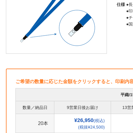
仕様
●長
●
●
●
ご希望の数量に応じた金額をクリックすると、印刷内
平織/
数量／納品日
9営業日後お届け
13
¥26,950
(税込)
20本
(税抜¥24,500)