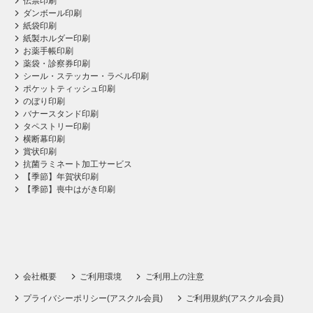
伝票印刷
ダンボール印刷
紙袋印刷
紙製ホルダー印刷
お薬手帳印刷
薬袋・診察券印刷
シール・ステッカー・ラベル印刷
ポケットティッシュ印刷
のぼり印刷
バナースタンド印刷
タペストリー印刷
横断幕印刷
賞状印刷
抗菌ラミネート加工サービス
【季節】年賀状印刷
【季節】喪中はがき印刷
会社概要
ご利用環境
ご利用上の注意
プライバシーポリシー(アスクル会員)
ご利用規約(アスクル会員)