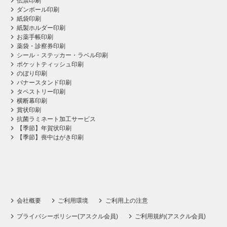
伝票印刷
ダンボール印刷
紙袋印刷
紙製ホルダー印刷
お薬手帳印刷
薬袋・診察券印刷
シール・ステッカー・ラベル印刷
ポケットティッシュ印刷
のぼり印刷
バナースタンド印刷
タペストリー印刷
横断幕印刷
賞状印刷
抗菌ラミネート加工サービス
【季節】年賀状印刷
【季節】喪中はがき印刷
会社概要
ご利用環境
ご利用上の注意
プライバシーポリシー(アスクル会員)
ご利用規約(アスクル会員)