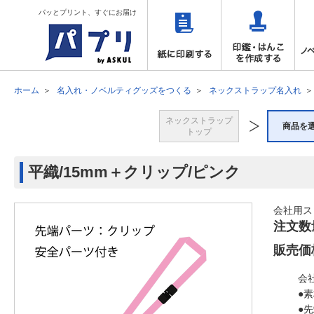
パッとプリント、すぐにお届け
ホーム
名入れ・ノベルティグッズをつくる
ネックストラップ名入れ
ネックストラップ
商品を
トップ
平織/15mm＋クリップ/ピンク
会社用ス
注文数
販売価
会
●
●