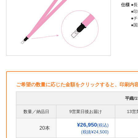
仕様
●長
●
●
●
ご希望の数量に応じた金額をクリックすると、印刷内
平織/
数量／納品日
9営業日後お届け
13
¥26,950
(税込)
20本
(税抜¥24,500)