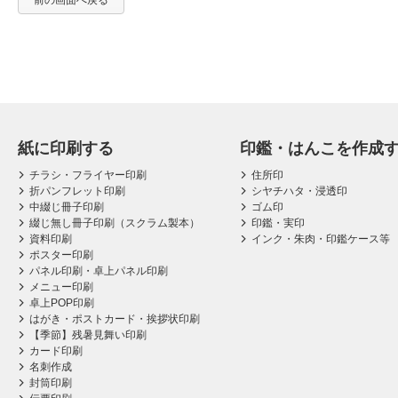
前の画面へ戻る
紙に印刷する
印鑑・はんこを作成
チラシ・フライヤー印刷
住所印
折パンフレット印刷
シヤチハタ・浸透印
中綴じ冊子印刷
ゴム印
綴じ無し冊子印刷（スクラム製本）
印鑑・実印
資料印刷
インク・朱肉・印鑑ケース等
ポスター印刷
パネル印刷・卓上パネル印刷
メニュー印刷
卓上POP印刷
はがき・ポストカード・挨拶状印刷
【季節】残暑見舞い印刷
カード印刷
名刺作成
封筒印刷