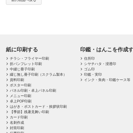
前の画面へ戻る
紙に印刷する
印鑑・はんこを作成
チラシ・フライヤー印刷
住所印
折パンフレット印刷
シヤチハタ・浸透印
中綴じ冊子印刷
ゴム印
綴じ無し冊子印刷（スクラム製本）
印鑑・実印
資料印刷
インク・朱肉・印鑑ケース等
ポスター印刷
パネル印刷・卓上パネル印刷
メニュー印刷
卓上POP印刷
はがき・ポストカード・挨拶状印刷
【季節】残暑見舞い印刷
カード印刷
名刺作成
封筒印刷