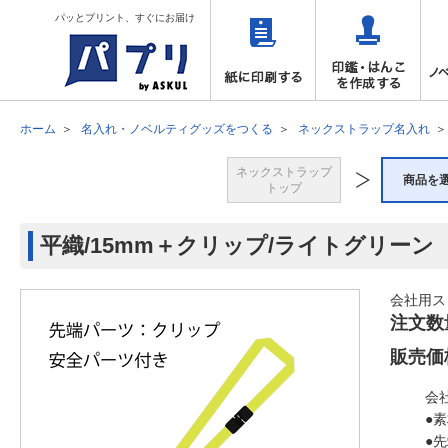
パッとプリント、すぐにお届け
ホーム
名入れ・ノベルティグッズをつくる
ネックストラップ名入れ
ネックストラップ
商品を
トップ
平織/15mm＋クリップ/ライトグリーン
会社用ス
注文数
販売価
会
●
●