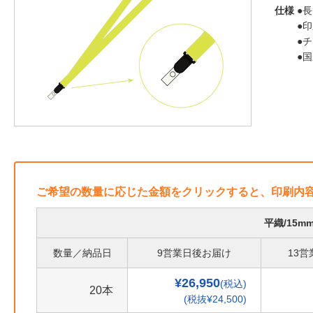
仕様
●長
●
●
●
ご希望の数量に応じた金額をクリックすると、印刷内
平織/15
数量／納品日
9営業日後お届け
13
¥26,950
(税込)
20本
(税抜¥24,500)