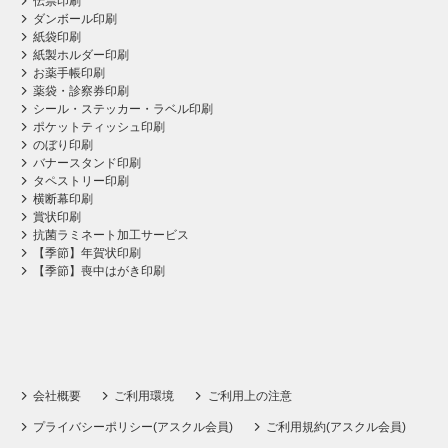
伝票印刷
ダンボール印刷
紙袋印刷
紙製ホルダー印刷
お薬手帳印刷
薬袋・診察券印刷
シール・ステッカー・ラベル印刷
ポケットティッシュ印刷
のぼり印刷
バナースタンド印刷
タペストリー印刷
横断幕印刷
賞状印刷
抗菌ラミネート加工サービス
【季節】年賀状印刷
【季節】喪中はがき印刷
会社概要
ご利用環境
ご利用上の注意
プライバシーポリシー(アスクル会員)
ご利用規約(アスクル会員)