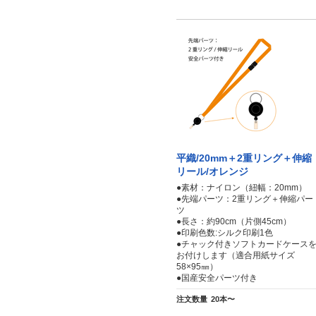
平織/20mm＋2重リング＋伸縮
リール/オレンジ
●素材：ナイロン（紐幅：20mm）
●先端パーツ：2重リング＋伸縮パー
ツ
●長さ：約90cm（片側45cm）
●印刷色数:シルク印刷1色
●チャック付きソフトカードケース
お付けします（適合用紙サイズ
58×95㎜）
●国産安全パーツ付き
注文数量
20本〜