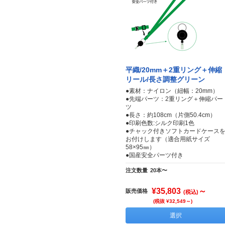
平織/20mm＋2重リング＋伸縮
リール/長さ調整グリーン
●素材：ナイロン（紐幅：20mm）
●先端パーツ：2重リング＋伸縮パー
ツ
●長さ：約108cm（片側50.4cm）
●印刷色数:シルク印刷1色
●チャック付きソフトカードケース
お付けします（適合用紙サイズ
58×95㎜）
●国産安全パーツ付き
注文数量
20本〜
¥35,803
～
販売価格
(税込)
(税抜 ¥32,549～)
選択