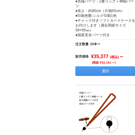
●先端パーツ：2重リング＋伸縮パー
ツ
●長さ：約90cm（片側45cm）
●印刷色数:シルク印刷1色
●チャック付きソフトカードケース
お付けします（適合用紙サイズ
58×95㎜）
●国産安全パーツ付き
注文数量
20本〜
¥35,377
～
販売価格
(税込)
(税抜 ¥32,161～)
選択