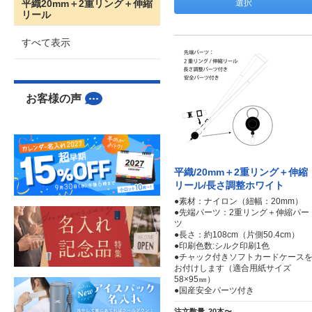
平織20mm＋2重リング＋伸縮
選択
リール
すべて表示
お客様の声
平織/20mm＋2重リング＋伸縮
リール/長さ調整ホワイト
●素材：ナイロン（紐幅：20mm）
●先端パーツ：2重リング＋伸縮パー
ツ
●長さ：約108cm（片側50.4cm）
●印刷色数:シルク印刷1色
●チャック付きソフトカードケース
お付けします（適合用紙サイズ
58×95㎜）
●国産安全パーツ付き
注文数量
20本〜