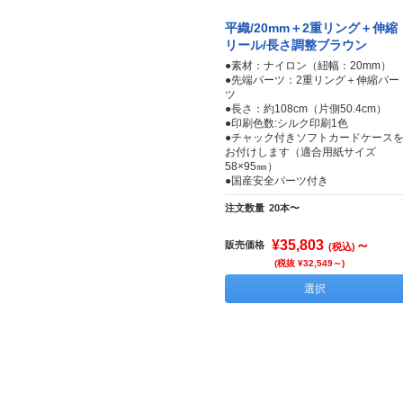
平織/20mm＋2重リング＋伸縮
リール/長さ調整ブラウン
●素材：ナイロン（紐幅：20mm）
●先端パーツ：2重リング＋伸縮パー
ツ
●長さ：約108cm（片側50.4cm）
●印刷色数:シルク印刷1色
●チャック付きソフトカードケース
お付けします（適合用紙サイズ
58×95㎜）
●国産安全パーツ付き
注文数量
20本〜
¥35,803
～
販売価格
(税込)
(税抜 ¥32,549～)
選択