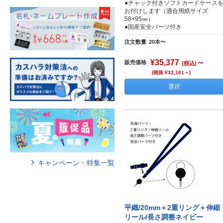
●チャック付きソフトカードケース
お付けします（適合用紙サイズ
58×95㎜）
●国産安全パーツ付き
注文数量
20本〜
¥35,377
～
販売価格
(税込)
(税抜 ¥32,161～)
選択
キャンペーン・特集一覧
平織/20mm＋2重リング＋伸縮
リール/長さ調整ネイビー