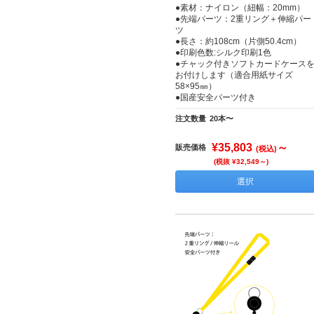
●素材：ナイロン（紐幅：20mm）
●先端パーツ：2重リング＋伸縮パー
ツ
●長さ：約108cm（片側50.4cm）
●印刷色数:シルク印刷1色
●チャック付きソフトカードケース
お付けします（適合用紙サイズ
58×95㎜）
●国産安全パーツ付き
注文数量
20本〜
¥35,803
～
販売価格
(税込)
(税抜 ¥32,549～)
選択