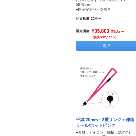
58×95㎜）
●国産安全パーツ付き
注文数量
20本〜
¥35,803
～
販売価格
(税込)
(税抜 ¥32,549～)
選択
平織/20mm＋2重リング＋伸縮
リール/ホットピンク
●素材：ナイロン（紐幅：20mm）