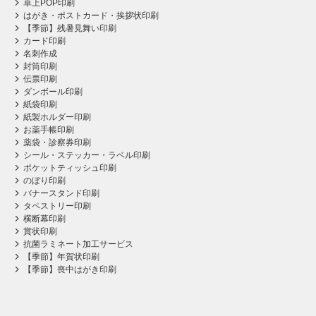
卓上POP印刷
はがき・ポストカード・挨拶状印刷
【季節】残暑見舞い印刷
カード印刷
名刺作成
封筒印刷
伝票印刷
ダンボール印刷
紙袋印刷
紙製ホルダー印刷
お薬手帳印刷
薬袋・診察券印刷
シール・ステッカー・ラベル印刷
ポケットティッシュ印刷
のぼり印刷
バナースタンド印刷
タペストリー印刷
横断幕印刷
賞状印刷
抗菌ラミネート加工サービス
【季節】年賀状印刷
【季節】喪中はがき印刷