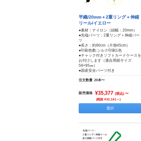
平織/20mm＋2重リング＋伸縮
リール/イエロー
●素材：ナイロン（紐幅：20mm）
●先端パーツ：2重リング＋伸縮パー
ツ
●長さ：約90cm（片側45cm）
●印刷色数:シルク印刷1色
●チャック付きソフトカードケース
お付けします（適合用紙サイズ
58×95㎜）
●国産安全パーツ付き
注文数量
20本〜
¥35,377
～
販売価格
(税込)
(税抜 ¥32,161～)
選択