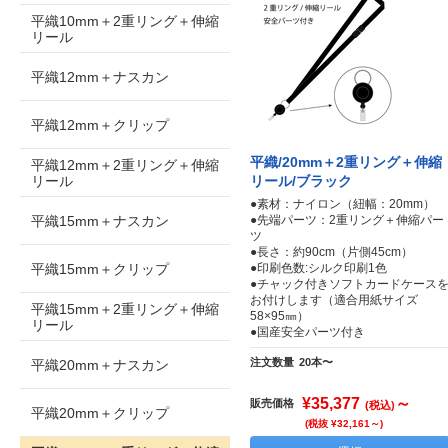
平織10mm＋2重リング＋伸縮
リール
平織12mm＋ナスカン
平織12mm＋クリップ
平織/20mm＋2重リング＋伸縮
平織12mm＋2重リング＋伸縮
リール
リール/ブラック
●素材：ナイロン（紐幅：20mm）
平織15mm＋ナスカン
●先端パーツ：2重リング＋伸縮パー
ツ
●長さ：約90cm（片側45cm）
平織15mm＋クリップ
●印刷色数:シルク印刷1色
●チャック付きソフトカードケース
お付けします（適合用紙サイズ
平織15mm＋2重リング＋伸縮
58×95㎜）
リール
●国産安全パーツ付き
注文数量
20本〜
平織20mm＋ナスカン
¥35,377
～
販売価格
(税込)
平織20mm＋クリップ
(税抜 ¥32,161～)