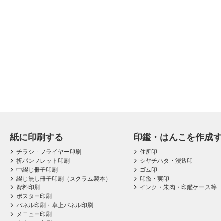
紙に印刷する
印鑑・はんこを作成
チラシ・フライヤー印刷
住所印
折パンフレット印刷
シヤチハタ・浸透印
中綴じ冊子印刷
ゴム印
綴じ無し冊子印刷（スクラム製本）
印鑑・実印
資料印刷
インク・朱肉・印鑑ケース等
ポスター印刷
パネル印刷・卓上パネル印刷
メニュー印刷