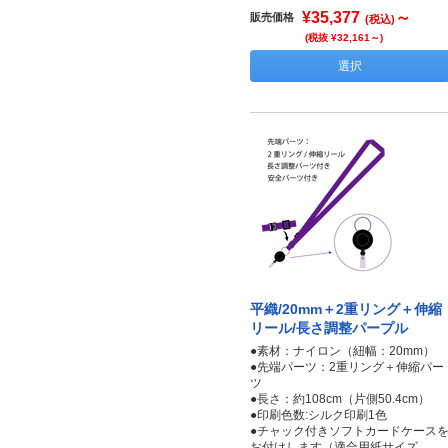
¥35,377
～
販売価格
(税込)
(税抜 ¥32,161～)
選択
平織/20mm＋2重リング＋伸縮
リール/長さ調整パープル
●素材：ナイロン（紐幅：20mm）
●先端パーツ：2重リング＋伸縮パー
ツ
●長さ：約108cm（片側50.4cm）
●印刷色数:シルク印刷1色
●チャック付きソフトカードケース
お付けします（適合用紙サイズ