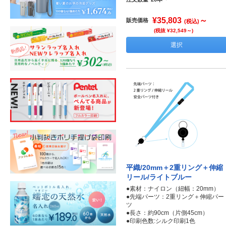
¥35,803
～
販売価格
(税込)
(税抜 ¥32,549～)
選択
平織/20mm＋2重リング＋伸縮
リール/ライトブルー
●素材：ナイロン（紐幅：20mm）
●先端パーツ：2重リング＋伸縮パー
ツ
●長さ：約90cm（片側45cm）
●印刷色数:シルク印刷1色