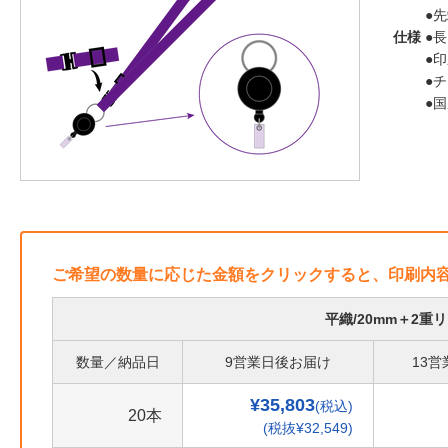
●
仕様
●長
●
●
●
ご希望の数量に応じた金額をクリックすると、印刷内
平織/20mm＋2
数量／納品日
9営業日後お届け
13
¥35,803
(税込)
20本
(税抜¥32,549)