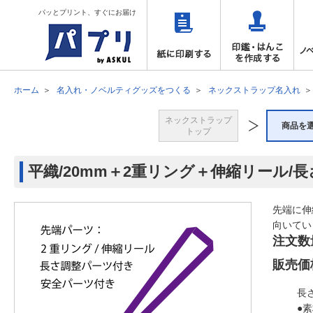
パッとプリント、すぐにお届け
ホーム
名入れ・ノベルティグッズをつくる
ネックストラップ名入れ
ネックストラップ
商品を
トップ
平織/20mm＋2重リング＋伸縮リール/
先端に伸
向いてい
注文数
販売価
長
●