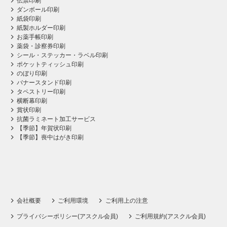
伝票印刷
ダンボール印刷
紙袋印刷
紙製ホルダー印刷
お薬手帳印刷
薬袋・診察券印刷
シール・ステッカー・ラベル印刷
ポケットティッシュ印刷
のぼり印刷
バナースタンド印刷
タペストリー印刷
横断幕印刷
賞状印刷
抗菌ラミネート加工サービス
【季節】年賀状印刷
【季節】喪中はがき印刷
会社概要
ご利用環境
ご利用上の注意
プライバシーポリシー(アスクル会員)
ご利用規約(アスクル会員)