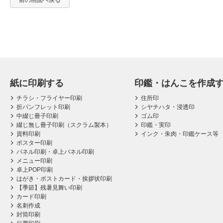
前の画面へ戻る
紙に印刷する
印鑑・はんこを作成
チラシ・フライヤー印刷
住所印
折パンフレット印刷
シヤチハタ・浸透印
中綴じ冊子印刷
ゴム印
綴じ無し冊子印刷（スクラム製本）
印鑑・実印
資料印刷
インク・朱肉・印鑑ケース等
ポスター印刷
パネル印刷・卓上パネル印刷
メニュー印刷
卓上POP印刷
はがき・ポストカード・挨拶状印刷
【季節】残暑見舞い印刷
カード印刷
名刺作成
封筒印刷