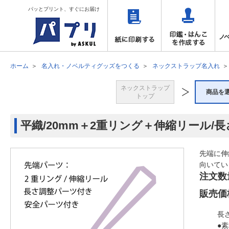
パッとプリント、すぐにお届け
ホーム
名入れ・ノベルティグッズをつくる
ネックストラップ名入れ
ネックストラップ
商品を
トップ
平織/20mm＋2重リング＋伸縮リール/
先端に伸
向いてい
注文数
販売価
長
●