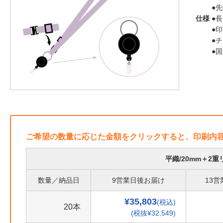
●
仕様
●長
●
●
●
ご希望の数量に応じた金額をクリックすると、印刷内
平織/20mm＋2
数量／納品日
9営業日後お届け
13
¥35,803
(税込)
20本
(税抜¥32,549)