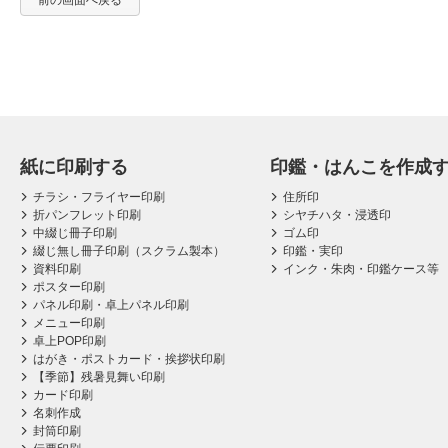
前の画面へ戻る
紙に印刷する
印鑑・はんこを作成
チラシ・フライヤー印刷
住所印
折パンフレット印刷
シヤチハタ・浸透印
中綴じ冊子印刷
ゴム印
綴じ無し冊子印刷（スクラム製本）
印鑑・実印
資料印刷
インク・朱肉・印鑑ケース等
ポスター印刷
パネル印刷・卓上パネル印刷
メニュー印刷
卓上POP印刷
はがき・ポストカード・挨拶状印刷
【季節】残暑見舞い印刷
カード印刷
名刺作成
封筒印刷