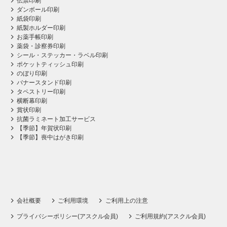
伝票印刷
ダンボール印刷
紙袋印刷
紙製ホルダー印刷
お薬手帳印刷
薬袋・診察券印刷
シール・ステッカー・ラベル印刷
ポケットティッシュ印刷
のぼり印刷
バナースタンド印刷
タペストリー印刷
横断幕印刷
賞状印刷
抗菌ラミネート加工サービス
【季節】年賀状印刷
【季節】喪中はがき印刷
会社概要
ご利用環境
ご利用上の注意
プライバシーポリシー(アスクル会員)
ご利用規約(アスクル会員)