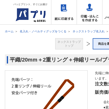
パッとプリント、すぐにお届け
ホーム
名入れ・ノベルティグッズをつくる
ネックストラップ名入れ
ネックストラップ
商品を
トップ
平織/20mm＋2重リング＋伸縮リール/
先端に伸
います。
注文数
販売価
会
●