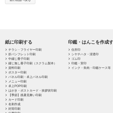
前の画面へ戻る
紙に印刷する
印鑑・はんこを作成
チラシ・フライヤー印刷
住所印
折パンフレット印刷
シヤチハタ・浸透印
中綴じ冊子印刷
ゴム印
綴じ無し冊子印刷（スクラム製本）
印鑑・実印
資料印刷
インク・朱肉・印鑑ケース等
ポスター印刷
パネル印刷・卓上パネル印刷
メニュー印刷
卓上POP印刷
はがき・ポストカード・挨拶状印刷
【季節】残暑見舞い印刷
カード印刷
名刺作成
封筒印刷