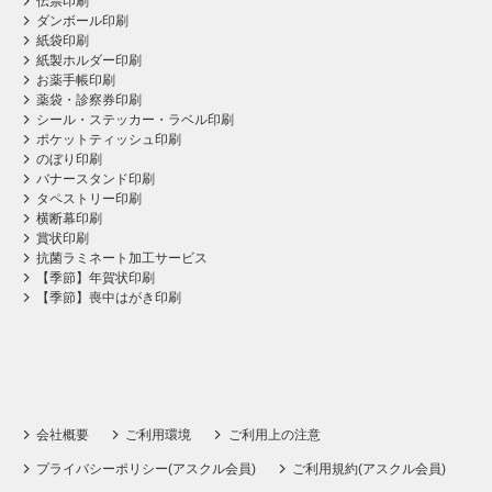
伝票印刷
ダンボール印刷
紙袋印刷
紙製ホルダー印刷
お薬手帳印刷
薬袋・診察券印刷
シール・ステッカー・ラベル印刷
ポケットティッシュ印刷
のぼり印刷
バナースタンド印刷
タペストリー印刷
横断幕印刷
賞状印刷
抗菌ラミネート加工サービス
【季節】年賀状印刷
【季節】喪中はがき印刷
会社概要
ご利用環境
ご利用上の注意
プライバシーポリシー(アスクル会員)
ご利用規約(アスクル会員)