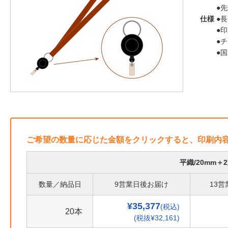
●
仕様
●長
●
●
●
ご希望の数量に応じた金額をクリックすると、印刷内
平織/20mm
数量／納品日
9営業日後お届け
13
¥35,377
(税込)
20本
(税抜¥32,161)