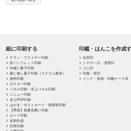
前の画面へ戻る
紙に印刷する
印鑑・はんこを作成
チラシ・フライヤー印刷
住所印
折パンフレット印刷
シヤチハタ・浸透印
中綴じ冊子印刷
ゴム印
綴じ無し冊子印刷（スクラム製本）
印鑑・実印
資料印刷
インク・朱肉・印鑑ケース等
ポスター印刷
パネル印刷・卓上パネル印刷
メニュー印刷
卓上POP印刷
はがき・ポストカード・挨拶状印刷
【季節】残暑見舞い印刷
カード印刷
名刺作成
封筒印刷