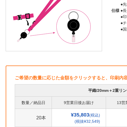
●
仕様
●長
●
●
●
ご希望の数量に応じた金額をクリックすると、印刷内
平織/20mm＋2重
数量／納品日
9営業日後お届け
13
¥35,803
(税込)
20本
(税抜¥32,549)