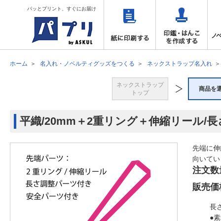
パッとプリント、すぐにお届け
ホーム
名入れ・ノベルティグッズをつくる
ネックストラップ名入れ
ネックストラップ
商品を
トップ
平織/20mm＋2重リング＋伸縮リール/
先端に伸
向いてい
注文数
販売価
長
●