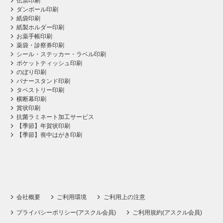
伝票印刷
ダンボール印刷
紙袋印刷
紙製ホルダー印刷
お薬手帳印刷
薬袋・診察券印刷
シール・ステッカー・ラベル印刷
ポケットティッシュ印刷
のぼり印刷
バナースタンド印刷
タペストリー印刷
横断幕印刷
賞状印刷
抗菌ラミネート加工サービス
【季節】年賀状印刷
【季節】喪中はがき印刷
会社概要
ご利用環境
ご利用上の注意
プライバシーポリシー(アスクル会員)
ご利用規約(アスクル会員)