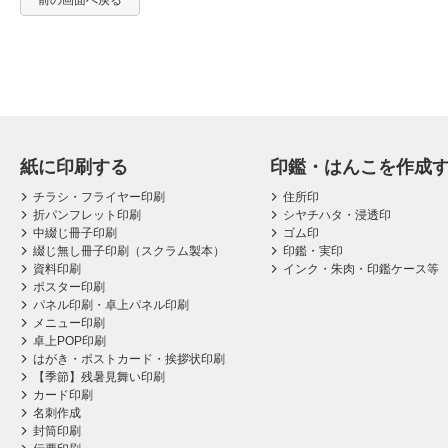
前の画面へ戻る
紙に印刷する
印鑑・はんこを作成
チラシ・フライヤー印刷
住所印
折パンフレット印刷
シヤチハタ・浸透印
中綴じ冊子印刷
ゴム印
綴じ無し冊子印刷（スクラム製本）
印鑑・実印
資料印刷
インク・朱肉・印鑑ケース等
ポスター印刷
パネル印刷・卓上パネル印刷
メニュー印刷
卓上POP印刷
はがき・ポストカード・挨拶状印刷
【季節】残暑見舞い印刷
カード印刷
名刺作成
封筒印刷