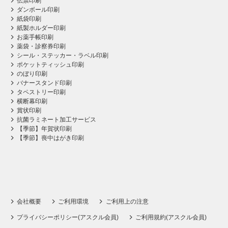
伝票印刷
ダンボール印刷
紙袋印刷
紙製ホルダー印刷
お薬手帳印刷
薬袋・診察券印刷
シール・ステッカー・ラベル印刷
ポケットティッシュ印刷
のぼり印刷
バナースタンド印刷
タペストリー印刷
横断幕印刷
賞状印刷
抗菌ラミネート加工サービス
【季節】年賀状印刷
【季節】喪中はがき印刷
会社概要
ご利用環境
ご利用上の注意
プライバシーポリシー(アスクル会員)
ご利用規約(アスクル会員)