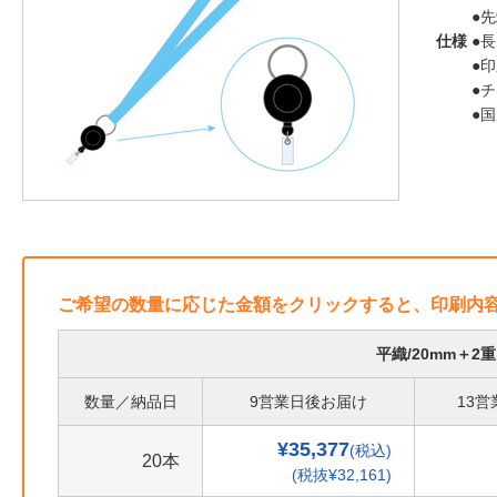
●
仕様
●長
●
●
●
ご希望の数量に応じた金額をクリックすると、印刷内
平織/20mm＋
数量／納品日
9営業日後お届け
13
¥35,377
(税込)
20本
(税抜¥32,161)