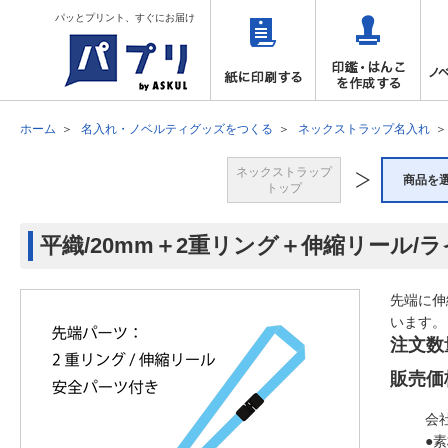
パッとプリント、すぐにお届け
ホーム
名入れ・ノベルティグッズをつくる
ネックストラップ名入れ
ネックストラップ
商品を
トップ
平織/20mm＋2重リング＋伸縮リール/
先端に伸
います。
注文数
販売価
会
●