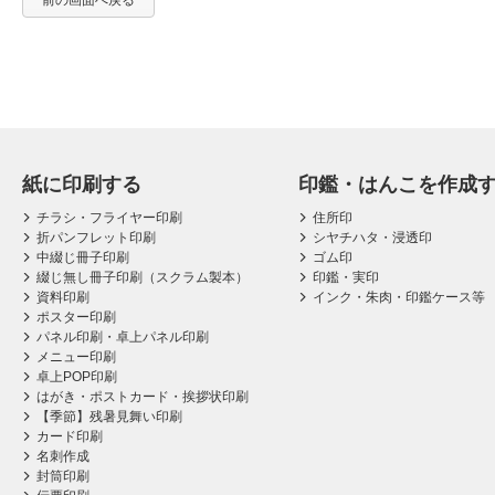
前の画面へ戻る
紙に印刷する
印鑑・はんこを作成
チラシ・フライヤー印刷
住所印
折パンフレット印刷
シヤチハタ・浸透印
中綴じ冊子印刷
ゴム印
綴じ無し冊子印刷（スクラム製本）
印鑑・実印
資料印刷
インク・朱肉・印鑑ケース等
ポスター印刷
パネル印刷・卓上パネル印刷
メニュー印刷
卓上POP印刷
はがき・ポストカード・挨拶状印刷
【季節】残暑見舞い印刷
カード印刷
名刺作成
封筒印刷