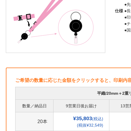
●
仕様
●長
●
●
●
ご希望の数量に応じた金額をクリックすると、印刷内
平織/20mm＋2
数量／納品日
9営業日後お届け
13
¥35,803
(税込)
20本
(税抜¥32,549)