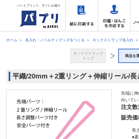
パッとプリント、すぐにお届け
ホーム
名入れ・ノベルティグッズをつくる
ネックストラップ名入れ
ネックストラップ
商品を
トップ
平織/20mm＋2重リング＋伸縮リール/
先端に伸
向いてい
注文数
販売価
長
●