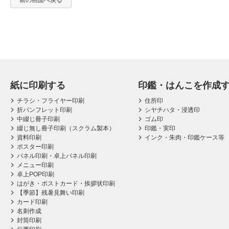
前の画面へ戻る
紙に印刷する
印鑑・はんこを作成
チラシ・フライヤー印刷
住所印
折パンフレット印刷
シヤチハタ・浸透印
中綴じ冊子印刷
ゴム印
綴じ無し冊子印刷（スクラム製本）
印鑑・実印
資料印刷
インク・朱肉・印鑑ケース等
ポスター印刷
パネル印刷・卓上パネル印刷
メニュー印刷
卓上POP印刷
はがき・ポストカード・挨拶状印刷
【季節】残暑見舞い印刷
カード印刷
名刺作成
封筒印刷