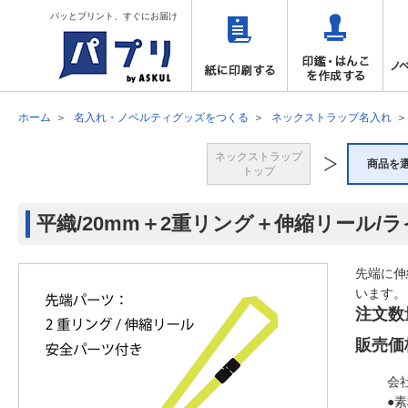
パッとプリント、すぐにお届け
ホーム
名入れ・ノベルティグッズをつくる
ネックストラップ名入れ
ネックストラップ
商品を
トップ
平織/20mm＋2重リング＋伸縮リール/
先端に伸
います。
注文数
販売価
会
●