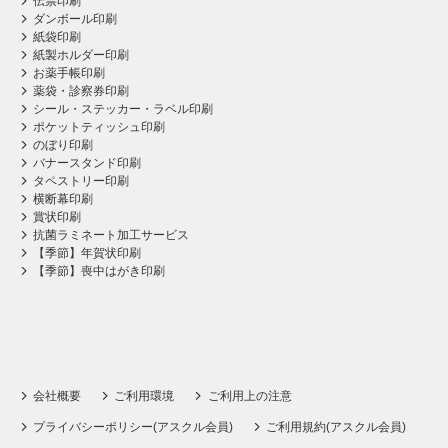
伝票印刷
ダンボール印刷
紙袋印刷
紙製ホルダー印刷
お薬手帳印刷
薬袋・診察券印刷
シール・ステッカー・ラベル印刷
ポケットティッシュ印刷
のぼり印刷
バナースタンド印刷
タペストリー印刷
横断幕印刷
賞状印刷
抗菌ラミネート加工サービス
【季節】年賀状印刷
【季節】喪中はがき印刷
会社概要
ご利用環境
ご利用上の注意
プライバシーポリシー(アスクル会員)
ご利用規約(アスクル会員)