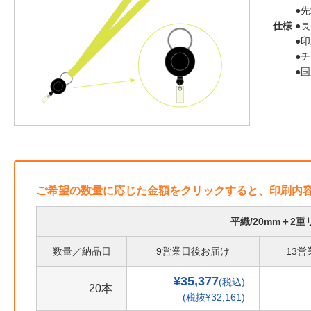
●
仕様
●長
●
●
●
ご希望の数量に応じた金額をクリックすると、印刷内
平織/20mm＋2
数量／納品日
9営業日後お届け
13
¥35,377
(税込)
20本
(税抜¥32,161)