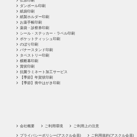
伝票印刷
ダンボール印刷
紙袋印刷
紙製ホルダー印刷
お薬手帳印刷
薬袋・診察券印刷
シール・ステッカー・ラベル印刷
ポケットティッシュ印刷
のぼり印刷
バナースタンド印刷
タペストリー印刷
横断幕印刷
賞状印刷
抗菌ラミネート加工サービス
【季節】年賀状印刷
【季節】喪中はがき印刷
会社概要
ご利用環境
ご利用上の注意
プライバシーポリシー(アスクル会員)
ご利用規約(アスクル会員)