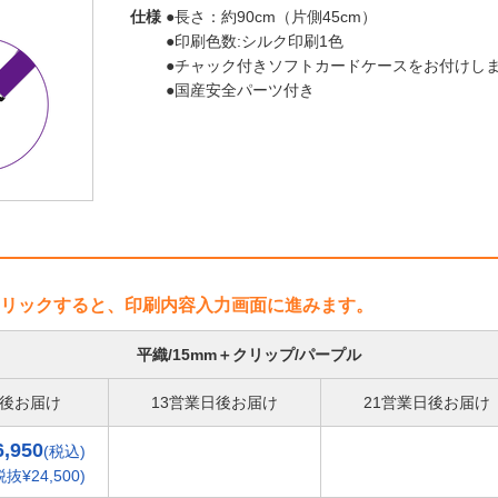
仕様
●長さ：約90cm（片側45cm）
●印刷色数:シルク印刷1色
●チャック付きソフトカードケースをお付けしま
●国産安全パーツ付き
リックすると、印刷内容入力画面に進みます。
平織/15mm＋クリップ/パープル
日後お届け
13営業日後お届け
21営業日後お届け
6,950
(税込)
税抜¥24,500)