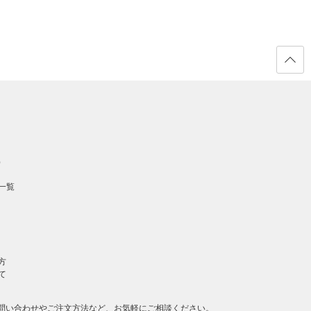
ページ
の先頭
へ戻る
）
一覧
方
て
問い合わせやご注文方法など、お気軽にご相談ください。