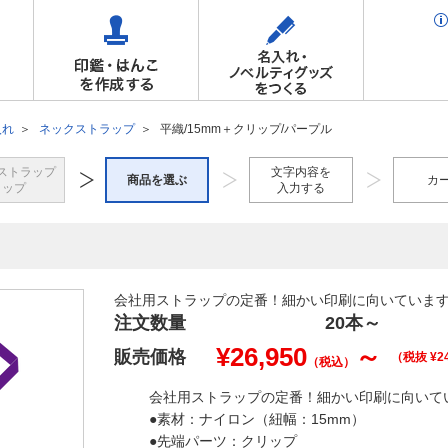
入れ
ネックストラップ
平織/15mm＋クリップ/パープル
ストラップ
文字内容を
商品を選ぶ
カ
トップ
入力する
会社用ストラップの定番！細かい印刷に向いていま
注文数量
20本
～
¥
26,950
～
販売価格
（税抜 ¥
2
（税込）
会社用ストラップの定番！細かい印刷に向いて
●素材：ナイロン（紐幅：15mm）
●先端パーツ：クリップ