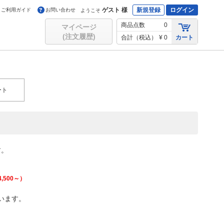
ゲスト 様
新規登録
ログイン
ご利用ガイド
お問い合わせ
ようこそ
商品点数
0
マイページ
(注文履歴)
合計（税込）
¥ 0
カート
ート
す。
4,500
～）
います。