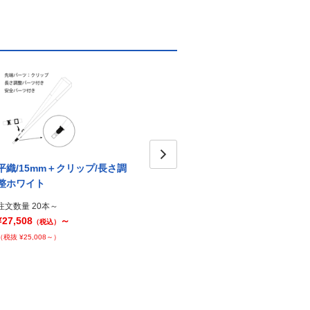
平織/15mm＋クリップ/長さ調
平織/15mm＋クリップ/ブルー
平織/
Next
整ホワイト
整ブ
注文数量 20本～
¥26,950
～
注文数量 20本～
注文数
（税込）
¥27,508
～
¥27,5
（税込）
（税抜 ¥24,500～）
（税抜 ¥25,008～）
（税抜 ¥