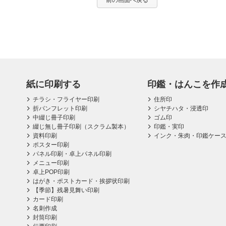
前の画面へ戻る
紙に印刷する
印鑑・はんこを作
チラシ・フライヤー印刷
住所印
折パンフレット印刷
シヤチハタ・浸透印
中綴じ冊子印刷
ゴム印
綴じ無し冊子印刷（スクラム製本）
印鑑・実印
資料印刷
インク・朱肉・印鑑ケー
ポスター印刷
パネル印刷・卓上パネル印刷
メニュー印刷
卓上POP印刷
はがき・ポストカード・挨拶状印刷
【季節】残暑見舞い印刷
カード印刷
名刺作成
封筒印刷