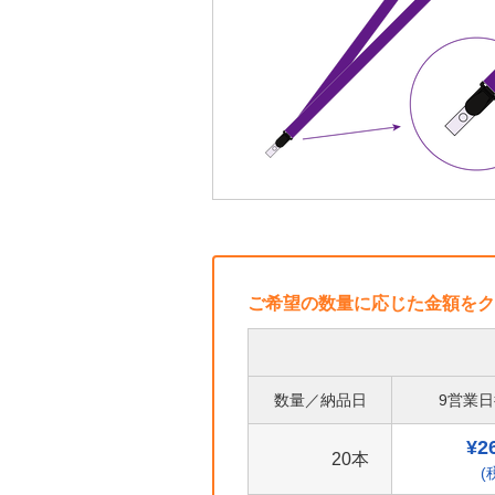
ご希望の数量に応じた金額をク
数量／納品日
9営業
¥2
20本
(