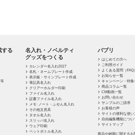
成する
名入れ・ノベルティ
パプリ
グッズをつくる
はじめての方へ
ご利用ガイド
カレンダー名入れ2027
よくある質問（FAQ
名札・ネームプレート作成
お知らせ一覧
表示板・サインプレート作成
ス等
キャンペーン・特集
筆記具名入れ
商品コラム一覧
クリアーホルダー印刷
CM動画一覧
ファイル名入れ
お問い合わせ
証書ファイル名入れ
サンプルのご請求
メモ･ノート・ふせん名入れ
お客様の声
その他文房具
サイトの便利な使い
タオル名入れ
自由編集機能につい
スリッパ名入れ
サイトマップ
ウェア印刷
ペットボトル名入れ
商品や納期に関するお