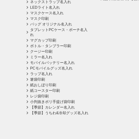
ネックストラップ名入れ
LEDライト名入れ
マスクケース名入れ
マスク印刷
バッグ オリジナル名入れ
タブレットPCケース・ポーチ名入
れ
マグカップ印刷
ボトル・タンブラー印刷
クージー印刷
ミラー名入れ
モバイルバッテリー名入れ
PCモバイルグッズ名入れ
ラップ名入れ
箸袋印刷
紙おしぼり印刷
紙コースター印刷
レジ袋印刷
小判抜きポリ手提げ袋印刷
【季節】カレンダー名入れ
【季節】うちわ&冷却グッズ名入れ