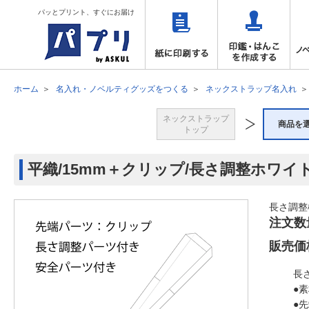
パッとプリント、すぐにお届け
ホーム
名入れ・ノベルティグッズをつくる
ネックストラップ名入れ
ネックストラップ
商品を
トップ
平織/15mm＋クリップ/長さ調整ホワイ
長さ調整
注文数
販売価
長
●
●