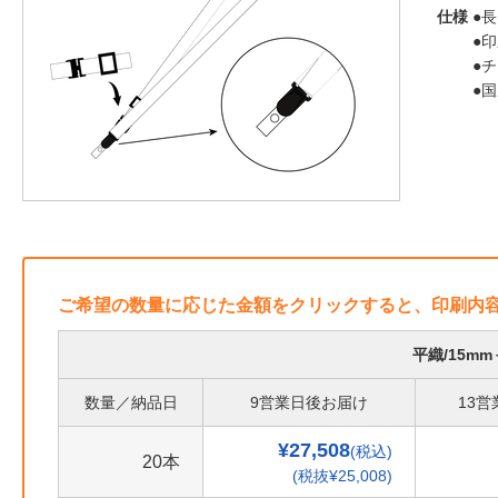
仕様
●長
●
●
●
ご希望の数量に応じた金額をクリックすると、印刷内
平織/15m
数量／納品日
9営業日後お届け
13
¥27,508
(税込)
20本
(税抜¥25,008)