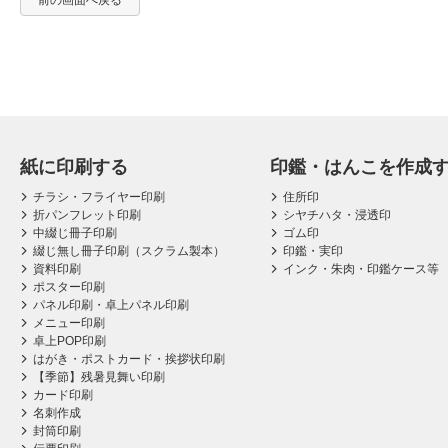
前の画面へ戻る
紙に印刷する
印鑑・はんこを作成
チラシ・フライヤー印刷
住所印
折パンフレット印刷
シヤチハタ・浸透印
中綴じ冊子印刷
ゴム印
綴じ無し冊子印刷（スクラム製本）
印鑑・実印
資料印刷
インク・朱肉・印鑑ケース等
ポスター印刷
パネル印刷・卓上パネル印刷
メニュー印刷
卓上POP印刷
はがき・ポストカード・挨拶状印刷
【季節】残暑見舞い印刷
カード印刷
名刺作成
封筒印刷