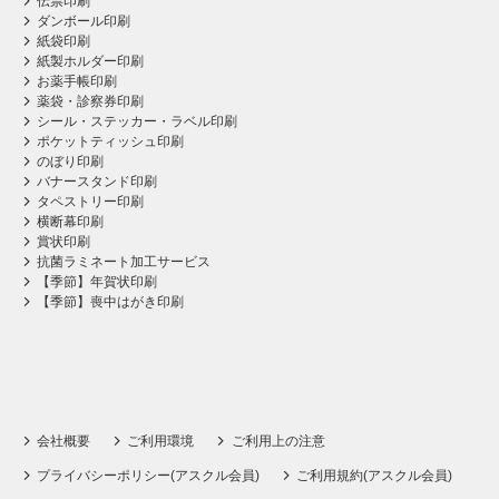
伝票印刷
ダンボール印刷
紙袋印刷
紙製ホルダー印刷
お薬手帳印刷
薬袋・診察券印刷
シール・ステッカー・ラベル印刷
ポケットティッシュ印刷
のぼり印刷
バナースタンド印刷
タペストリー印刷
横断幕印刷
賞状印刷
抗菌ラミネート加工サービス
【季節】年賀状印刷
【季節】喪中はがき印刷
会社概要
ご利用環境
ご利用上の注意
プライバシーポリシー(アスクル会員)
ご利用規約(アスクル会員)