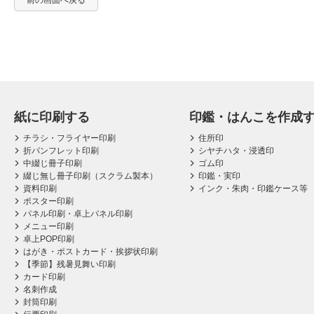
前の画面へ戻る
紙に印刷する
印鑑・はんこを作成
チラシ・フライヤー印刷
住所印
折パンフレット印刷
シヤチハタ・浸透印
中綴じ冊子印刷
ゴム印
綴じ無し冊子印刷（スクラム製本）
印鑑・実印
資料印刷
インク・朱肉・印鑑ケース等
ポスター印刷
パネル印刷・卓上パネル印刷
メニュー印刷
卓上POP印刷
はがき・ポストカード・挨拶状印刷
【季節】残暑見舞い印刷
カード印刷
名刺作成
封筒印刷