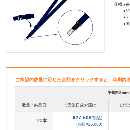
仕様
●長
●
●
●
ご希望の数量に応じた金額をクリックすると、印刷内
平織/15m
数量／納品日
9営業日後お届け
13
¥27,508
(税込)
20本
(税抜¥25,008)