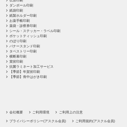
伝票印刷
ダンボール印刷
紙袋印刷
紙製ホルダー印刷
お薬手帳印刷
薬袋・診察券印刷
シール・ステッカー・ラベル印刷
ポケットティッシュ印刷
のぼり印刷
バナースタンド印刷
タペストリー印刷
横断幕印刷
賞状印刷
抗菌ラミネート加工サービス
【季節】年賀状印刷
【季節】喪中はがき印刷
会社概要
ご利用環境
ご利用上の注意
プライバシーポリシー(アスクル会員)
ご利用規約(アスクル会員)