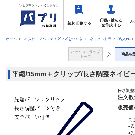
パッとプリント、すぐにお届け
ホーム
名入れ・ノベルティグッズをつくる
ネックストラップ名入れ
ネックストラップ
商品を
トップ
平織/15mm＋クリップ/長さ調整ネイビ
長さ調整
注文数
販売価
長
●
●