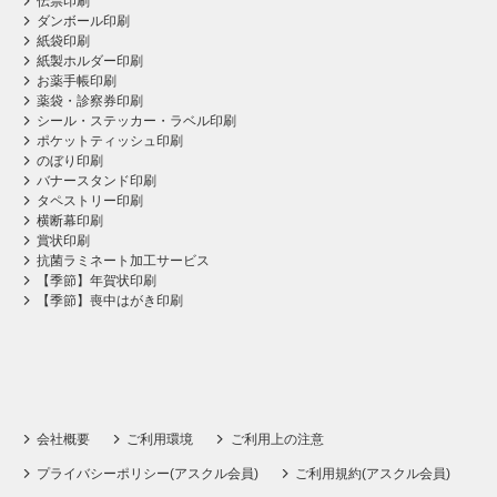
伝票印刷
ダンボール印刷
紙袋印刷
紙製ホルダー印刷
お薬手帳印刷
薬袋・診察券印刷
シール・ステッカー・ラベル印刷
ポケットティッシュ印刷
のぼり印刷
バナースタンド印刷
タペストリー印刷
横断幕印刷
賞状印刷
抗菌ラミネート加工サービス
【季節】年賀状印刷
【季節】喪中はがき印刷
会社概要
ご利用環境
ご利用上の注意
プライバシーポリシー(アスクル会員)
ご利用規約(アスクル会員)