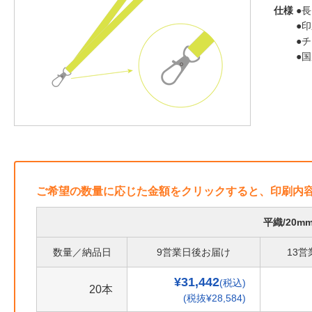
仕様
●長
●
●
●
ご希望の数量に応じた金額をクリックすると、印刷内
平織/20
数量／納品日
9営業日後お届け
13
¥31,442
(税込)
20本
(税抜¥28,584)