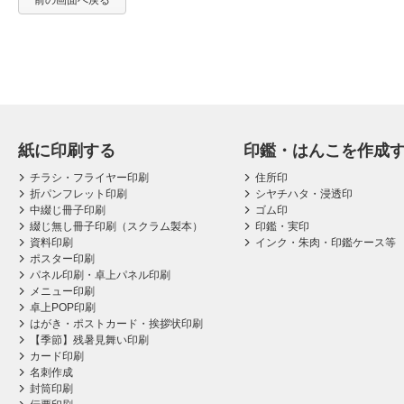
前の画面へ戻る
紙に印刷する
印鑑・はんこを作成
チラシ・フライヤー印刷
住所印
折パンフレット印刷
シヤチハタ・浸透印
中綴じ冊子印刷
ゴム印
綴じ無し冊子印刷（スクラム製本）
印鑑・実印
資料印刷
インク・朱肉・印鑑ケース等
ポスター印刷
パネル印刷・卓上パネル印刷
メニュー印刷
卓上POP印刷
はがき・ポストカード・挨拶状印刷
【季節】残暑見舞い印刷
カード印刷
名刺作成
封筒印刷