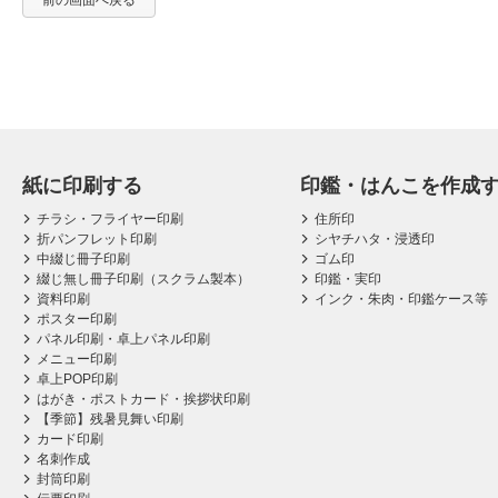
前の画面へ戻る
紙に印刷する
印鑑・はんこを作成
チラシ・フライヤー印刷
住所印
折パンフレット印刷
シヤチハタ・浸透印
中綴じ冊子印刷
ゴム印
綴じ無し冊子印刷（スクラム製本）
印鑑・実印
資料印刷
インク・朱肉・印鑑ケース等
ポスター印刷
パネル印刷・卓上パネル印刷
メニュー印刷
卓上POP印刷
はがき・ポストカード・挨拶状印刷
【季節】残暑見舞い印刷
カード印刷
名刺作成
封筒印刷