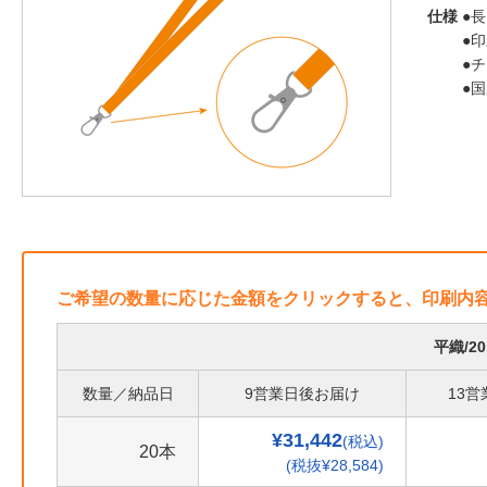
仕様
●長
●
●
●
ご希望の数量に応じた金額をクリックすると、印刷内
平織/2
数量／納品日
9営業日後お届け
13
¥31,442
(税込)
20本
(税抜¥28,584)