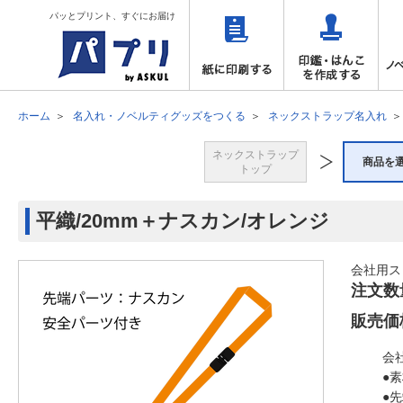
パッとプリント、すぐにお届け
ホーム
名入れ・ノベルティグッズをつくる
ネックストラップ名入れ
ネックストラップ
商品を
トップ
平織/20mm＋ナスカン/オレンジ
会社用ス
注文数
販売価
会
●
●