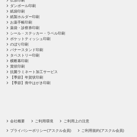
伝票印刷
ダンボール印刷
紙袋印刷
紙製ホルダー印刷
お薬手帳印刷
薬袋・診察券印刷
シール・ステッカー・ラベル印刷
ポケットティッシュ印刷
のぼり印刷
バナースタンド印刷
タペストリー印刷
横断幕印刷
賞状印刷
抗菌ラミネート加工サービス
【季節】年賀状印刷
【季節】喪中はがき印刷
会社概要
ご利用環境
ご利用上の注意
プライバシーポリシー(アスクル会員)
ご利用規約(アスクル会員)