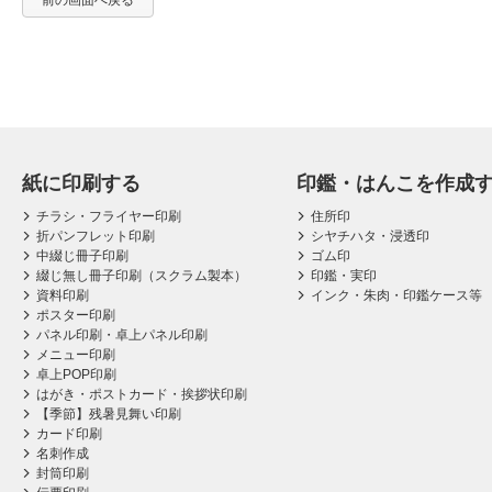
前の画面へ戻る
紙に印刷する
印鑑・はんこを作成
チラシ・フライヤー印刷
住所印
折パンフレット印刷
シヤチハタ・浸透印
中綴じ冊子印刷
ゴム印
綴じ無し冊子印刷（スクラム製本）
印鑑・実印
資料印刷
インク・朱肉・印鑑ケース等
ポスター印刷
パネル印刷・卓上パネル印刷
メニュー印刷
卓上POP印刷
はがき・ポストカード・挨拶状印刷
【季節】残暑見舞い印刷
カード印刷
名刺作成
封筒印刷