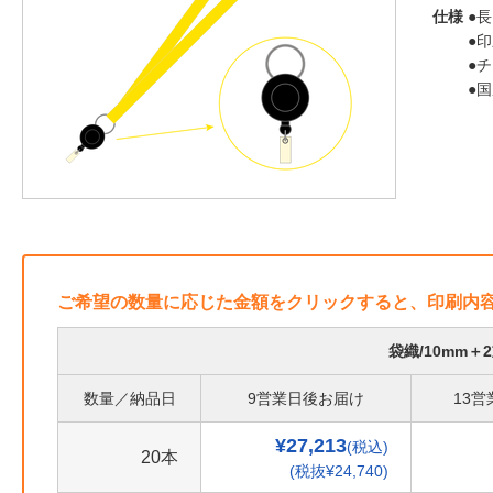
仕様
●長
●
●
●
ご希望の数量に応じた金額をクリックすると、印刷内
袋織/10mm
数量／納品日
9営業日後お届け
13
¥27,213
(税込)
20本
(税抜¥24,740)