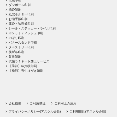
伝票印刷
ダンボール印刷
紙袋印刷
紙製ホルダー印刷
お薬手帳印刷
薬袋・診察券印刷
シール・ステッカー・ラベル印刷
ポケットティッシュ印刷
のぼり印刷
バナースタンド印刷
タペストリー印刷
横断幕印刷
賞状印刷
抗菌ラミネート加工サービス
【季節】年賀状印刷
【季節】喪中はがき印刷
会社概要
ご利用環境
ご利用上の注意
プライバシーポリシー(アスクル会員)
ご利用規約(アスクル会員)