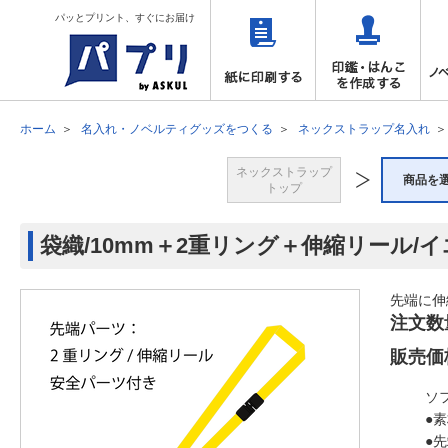
パッとプリント、すぐにお届け
ホーム
名入れ・ノベルティグッズをつくる
ネックストラップ名入れ
ネックストラップ
商品を
トップ
袋織/10mm＋2重リング＋伸縮リール/
先端に伸
注文数
販売価
ソ
●
●